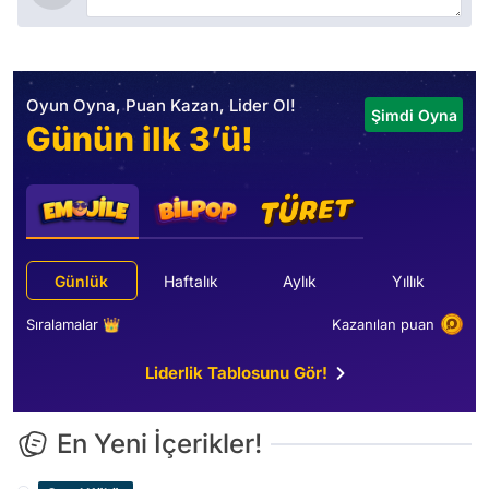
Oyun Oyna, Puan Kazan, Lider Ol!
Şimdi Oyna
Günün ilk 3’ü!
Günlük
Haftalık
Aylık
Yıllık
Sıralamalar 👑
Kazanılan puan
Liderlik Tablosunu Gör!
En Yeni İçerikler!