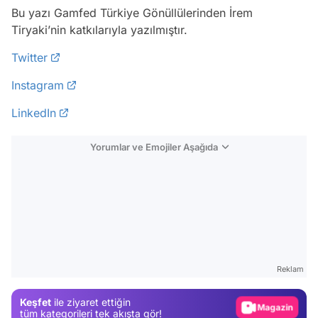
Bu yazı Gamfed Türkiye Gönüllülerinden İrem
Tiryaki’nin katkılarıyla yazılmıştır.
Twitter
Instagram
LinkedIn
Yorumlar ve Emojiler Aşağıda
Video
Test
Gündem
Reklam
Magazin
Keşfet
ile ziyaret ettiğin
Video
tüm kategorileri tek akışta gör!