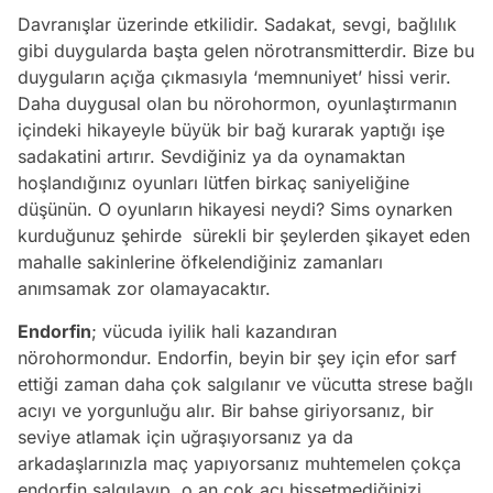
Davranışlar üzerinde etkilidir. Sadakat, sevgi, bağlılık
gibi duygularda başta gelen nörotransmitterdir. Bize bu
duyguların açığa çıkmasıyla ‘memnuniyet’ hissi verir.
Daha duygusal olan bu nörohormon, oyunlaştırmanın
içindeki hikayeyle büyük bir bağ kurarak yaptığı işe
sadakatini artırır. Sevdiğiniz ya da oynamaktan
hoşlandığınız oyunları lütfen birkaç saniyeliğine
düşünün. O oyunların hikayesi neydi? Sims oynarken
kurduğunuz şehirde sürekli bir şeylerden şikayet eden
mahalle sakinlerine öfkelendiğiniz zamanları
anımsamak zor olamayacaktır.
Endorfin
; vücuda iyilik hali kazandıran
nörohormondur. Endorfin, beyin bir şey için efor sarf
ettiği zaman daha çok salgılanır ve vücutta strese bağlı
acıyı ve yorgunluğu alır. Bir bahse giriyorsanız, bir
seviye atlamak için uğraşıyorsanız ya da
arkadaşlarınızla maç yapıyorsanız muhtemelen çokça
endorfin salgılayıp, o an çok acı hissetmediğinizi