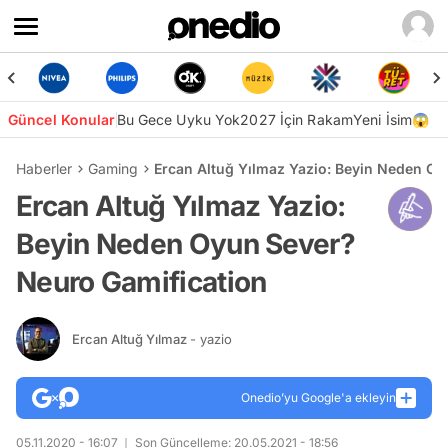
Güncel Konular
Bu Gece Uyku Yok
2027 İçin Rakam
Yeni İsim😱
Haberler
Gaming
Ercan Altuğ Yılmaz Yazio: Beyin Neden Oy
Ercan Altuğ Yılmaz Yazio:
Beyin Neden Oyun Sever?
Neuro Gamification
Ercan Altuğ Yılmaz
- yazio
Onedio’yu Google'a ekleyin
05.11.2020 - 16:07
Son Güncelleme: 20.05.2021 - 18:56