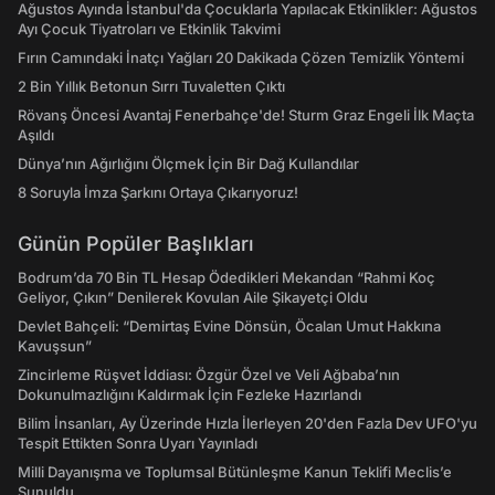
Ağustos Ayında İstanbul'da Çocuklarla Yapılacak Etkinlikler: Ağustos
Ayı Çocuk Tiyatroları ve Etkinlik Takvimi
Fırın Camındaki İnatçı Yağları 20 Dakikada Çözen Temizlik Yöntemi
2 Bin Yıllık Betonun Sırrı Tuvaletten Çıktı
Rövanş Öncesi Avantaj Fenerbahçe'de! Sturm Graz Engeli İlk Maçta
Aşıldı
Dünya’nın Ağırlığını Ölçmek İçin Bir Dağ Kullandılar
8 Soruyla İmza Şarkını Ortaya Çıkarıyoruz!
Günün Popüler Başlıkları
Bodrum’da 70 Bin TL Hesap Ödedikleri Mekandan “Rahmi Koç
Geliyor, Çıkın” Denilerek Kovulan Aile Şikayetçi Oldu
Devlet Bahçeli: “Demirtaş Evine Dönsün, Öcalan Umut Hakkına
Kavuşsun”
Zincirleme Rüşvet İddiası: Özgür Özel ve Veli Ağbaba’nın
Dokunulmazlığını Kaldırmak İçin Fezleke Hazırlandı
Bilim İnsanları, Ay Üzerinde Hızla İlerleyen 20'den Fazla Dev UFO'yu
Tespit Ettikten Sonra Uyarı Yayınladı
Milli Dayanışma ve Toplumsal Bütünleşme Kanun Teklifi Meclis’e
Sunuldu