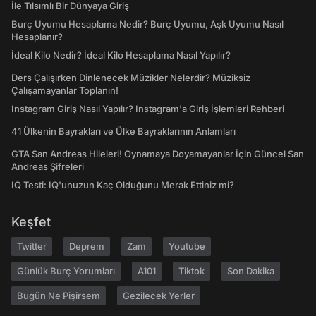
İle Tılsımlı Bir Dünyaya Giriş
Burç Uyumu Hesaplama Nedir? Burç Uyumu, Aşk Uyumu Nasıl
Hesaplanır?
İdeal Kilo Nedir? İdeal Kilo Hesaplama Nasıl Yapılır?
Ders Çalışırken Dinlenecek Müzikler Nelerdir? Müziksiz
Çalışamayanlar Toplanın!
Instagram Giriş Nasıl Yapılır? Instagram'a Giriş İşlemleri Rehberi
41 Ülkenin Bayrakları ve Ülke Bayraklarının Anlamları
GTA San Andreas Hileleri! Oynamaya Doyamayanlar İçin Güncel San
Andreas Şifreleri
IQ Testi: IQ'unuzun Kaç Olduğunu Merak Ettiniz mi?
Keşfet
Twitter
Deprem
Zam
Youtube
Günlük Burç Yorumları
A101
Tiktok
Son Dakika
Bugün Ne Pişirsem
Gezilecek Yerler