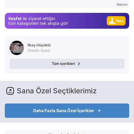
Video
Reklam
Test
Keşfet
ile ziyaret ettiğin
Gündem
tüm kategorileri tek akışta gör!
Magazin
Video
İlkay Hüyüklü
Test
Onedio Üyesi
Tüm içerikleri
Sana Özel Seçtiklerimiz
Daha Fazla Sana Özel İçerikler