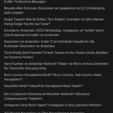
Evlilik Yıl dönümü Mesajları
Rüyada Altın Görmek: Gerçekler de Saadetiniz de Çil Çil Altınlarda
Saklı Olabilir!
Doğal Taşların Merak Edilen Tüm Etkileri, Enerjileri ve Şifa Alanları:
Hangi Doğal Taş Ne İşe Yarar?
Emojilerin Anlamları: 2023 WhatsApp, Instagram ve Twitter'da En
Çok Kullanılan Emojiler ve Anlamları
Atasözleri ve Anlamları: A'dan Z'ye Gündelik Hayatta En Sık
Kullanılan Atasözleri ve Anlamları
Tavla Diziliş Şekli Nasıldır? Erkek Tavlası ve Kız Tavlası Diziliş Şekilleri
ve Oynama Yönleri
Tarot Kartları ve Anlamları Nelerdir? Majör ve Minör Arkana Desteleri
İle Tılsımlı Bir Dünyaya Giriş
Burç Uyumu Hesaplama Nedir? Burç Uyumu, Aşk Uyumu Nasıl
Hesaplanır?
İdeal Kilo Nedir? İdeal Kilo Hesaplama Nasıl Yapılır?
Ders Çalışırken Dinlenecek Müzikler Nelerdir? Müziksiz
Çalışamayanlar Toplanın!
Instagram Giriş Nasıl Yapılır? Instagram'a Giriş İşlemleri Rehberi