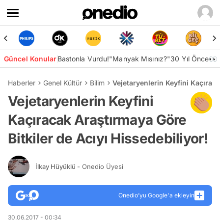
Güncel Konular
Bastonla Vurdu!
"Manyak Mısınız?"
30 Yıl Önce👀
Haberler
Genel Kültür
Bilim
Vejetaryenlerin Keyfini Kaçıraca
Vejetaryenlerin Keyfini
Kaçıracak Araştırmaya Göre
Bitkiler de Acıyı Hissedebiliyor!
İlkay Hüyüklü
- Onedio Üyesi
Onedio’yu Google'a ekleyin
30.06.2017 - 00:34