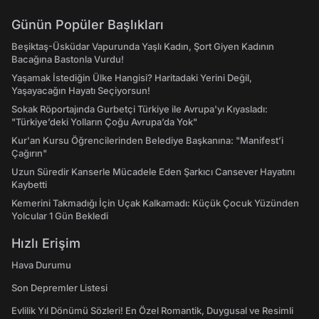
Günün Popüler Başlıkları
Beşiktaş-Üsküdar Vapurunda Yaşlı Kadın, Şort Giyen Kadının
Bacağına Bastonla Vurdu!
Yaşamak İstediğin Ülke Hangisi? Haritadaki Yerini Değil,
Yaşayacağın Hayatı Seçiyorsun!
Sokak Röportajında Gurbetçi Türkiye ile Avrupa'yı Kıyasladı:
"Türkiye’deki Yolların Çoğu Avrupa’da Yok"
Kur'an Kursu Öğrencilerinden Belediye Başkanına: "Manifest’i
Çağırın"
Uzun Süredir Kanserle Mücadele Eden Şarkıcı Cansever Hayatını
Kaybetti
Kemerini Takmadığı İçin Uçak Kalkamadı: Küçük Çocuk Yüzünden
Yolcular 1 Gün Bekledi
Hızlı Erişim
Hava Durumu
Son Depremler Listesi
Evlilik Yıl Dönümü Sözleri! En Özel Romantik, Duygusal ve Resimli