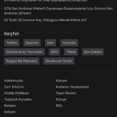
41 Ülkenin Bayrakları ve Ülke Bayraklarının Anlamları
GTA San Andreas Hileleri! Oynamaya Doyamayanlar İçin Güncel San
Andreas Şifreleri
IQ Testi: IQ'unuzun Kaç Olduğunu Merak Ettiniz mi?
Keşfet
Twitter
Deprem
Zam
Youtube
Günlük Burç Yorumları
A101
Tiktok
Son Dakika
Bugün Ne Pişirsem
Gezilecek Yerler
Hakkımızda
Kariyer
Geri Bildirim
Kullanıcı Sözleşmesi
Gizlilik Politikası
Yayın İlkeleri
Topluluk Kuralları
Künye
Reklam
RSS
İletişim