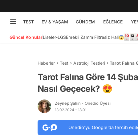
TEST
EV & YAŞAM
GÜNDEM
EĞLENCE
YE
Güncel Konular
Liseler-LGS
Emekli Zammı
Filtresiz Hali😱
Haberler
Test
Astroloji Testleri
Tarot Falına
😍
Tarot Falına Göre 14 Şub
Nasıl Geçecek? 😍
Zeynep Şahin
- Onedio Üyesi
13.02.2024 - 18:01
Onedio’yu Google’da tercih edil