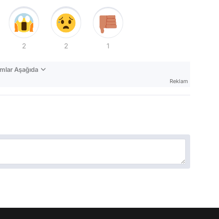
2
2
1
mlar Aşağıda
Reklam