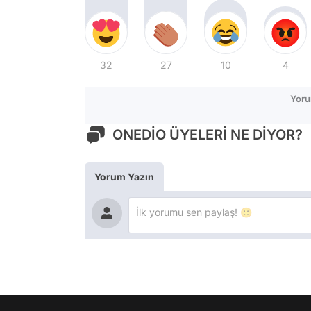
32
27
10
4
Yoru
ONEDİO ÜYELERİ NE DİYOR?
Yorum Yazın