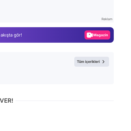
Video
Test
Reklam
Gündem
 akışta gör!
Magazin
Video
Test
Tüm içerikleri
 VER!