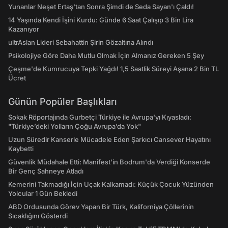
Yunanlar Neşet Ertaş'tan Sonra Şimdi de Seda Sayan'ı Çaldı!
14 Yaşında Kendi İşini Kurdu: Günde 6 Saat Çalışıp 3 Bin Lira
Kazanıyor
ultrAslan Lideri Sebahattin Şirin Gözaltına Alındı
Psikolojiye Göre Daha Mutlu Olmak İçin Almanız Gereken 5 Şey
Çeşme'de Kumrucuya Tepki Yağdı! 1,5 Saatlik Süreyi Aşana 2 Bin TL
Ücret
Günün Popüler Başlıkları
Sokak Röportajında Gurbetçi Türkiye ile Avrupa'yı Kıyasladı:
"Türkiye’deki Yolların Çoğu Avrupa’da Yok"
Uzun Süredir Kanserle Mücadele Eden Şarkıcı Cansever Hayatını
Kaybetti
Güvenlik Müdahale Etti: Manifest'in Bodrum'da Verdiği Konserde
Bir Genç Sahneye Atladı
Kemerini Takmadığı İçin Uçak Kalkamadı: Küçük Çocuk Yüzünden
Yolcular 1 Gün Bekledi
ABD Ordusunda Görev Yapan Bir Türk, Kaliforniya Çöllerinin
Sıcaklığını Gösterdi