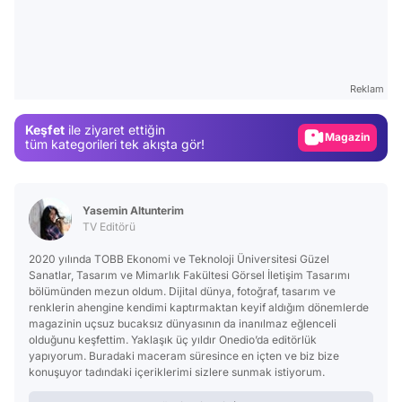
Video
Test
Reklam
Gündem
Magazin
Keşfet
ile ziyaret ettiğin
tüm kategorileri tek akışta gör!
Video
Test
Yasemin Altunterim
TV Editörü
2020 yılında TOBB Ekonomi ve Teknoloji Üniversitesi Güzel
Sanatlar, Tasarım ve Mimarlık Fakültesi Görsel İletişim Tasarımı
bölümünden mezun oldum. Dijital dünya, fotoğraf, tasarım ve
renklerin ahengine kendimi kaptırmaktan keyif aldığım dönemlerde
magazinin uçsuz bucaksız dünyasının da inanılmaz eğlenceli
olduğunu keşfettim. Yaklaşık üç yıldır Onedio’da editörlük
yapıyorum. Buradaki maceram süresince en içten ve biz bize
konuşuyor tadındaki içeriklerimi sizlere sunmak istiyorum.