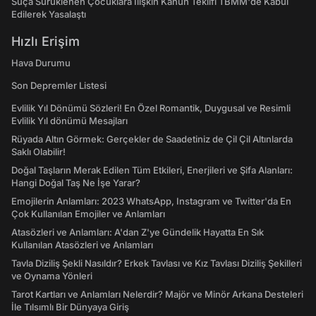
Suça Sürüklenen Çocuklara İlişkin Kanun Teklifi TBMM'de Kabul
Edilerek Yasalaştı
Hızlı Erişim
Hava Durumu
Son Depremler Listesi
Evlilik Yıl Dönümü Sözleri! En Özel Romantik, Duygusal ve Resimli
Evlilik Yıl dönümü Mesajları
Rüyada Altın Görmek: Gerçekler de Saadetiniz de Çil Çil Altınlarda
Saklı Olabilir!
Doğal Taşların Merak Edilen Tüm Etkileri, Enerjileri ve Şifa Alanları:
Hangi Doğal Taş Ne İşe Yarar?
Emojilerin Anlamları: 2023 WhatsApp, Instagram ve Twitter'da En
Çok Kullanılan Emojiler ve Anlamları
Atasözleri ve Anlamları: A'dan Z'ye Gündelik Hayatta En Sık
Kullanılan Atasözleri ve Anlamları
Tavla Diziliş Şekli Nasıldır? Erkek Tavlası ve Kız Tavlası Diziliş Şekilleri
ve Oynama Yönleri
Tarot Kartları ve Anlamları Nelerdir? Majör ve Minör Arkana Desteleri
İle Tılsımlı Bir Dünyaya Giriş