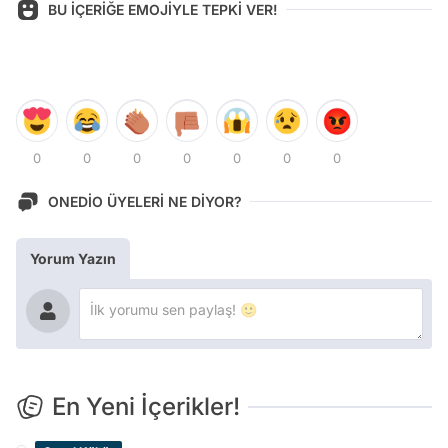
BU İÇERİĞE EMOJİYLE TEPKİ VER!
0
0
0
0
0
0
0
ONEDİO ÜYELERİ NE DİYOR?
Yorum Yazın
En Yeni İçerikler!