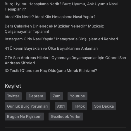
Burç Uyumu Hesaplama Nedir? Burç Uyumu, Aşk Uyumu Nasıl
Hesaplanır?
İdeal Kilo Nedir? İdeal Kilo Hesaplama Nasıl Yapılır?
Ders Çalışırken Dinlenecek Müzikler Nelerdir? Müziksiz
Çalışamayanlar Toplanın!
Instagram Giriş Nasıl Yapılır? Instagram'a Giriş İşlemleri Rehberi
41 Ülkenin Bayrakları ve Ülke Bayraklarının Anlamları
GTA San Andreas Hileleri! Oynamaya Doyamayanlar İçin Güncel San
Andreas Şifreleri
IQ Testi: IQ'unuzun Kaç Olduğunu Merak Ettiniz mi?
Keşfet
Twitter
Deprem
Zam
Youtube
Günlük Burç Yorumları
A101
Tiktok
Son Dakika
Bugün Ne Pişirsem
Gezilecek Yerler