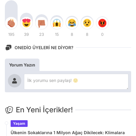
195
39
23
15
8
8
0
ONEDİO ÜYELERİ NE DİYOR?
Yorum Yazın
En Yeni İçerikler!
Yaşam
Ülkenin Sokaklarına 1 Milyon Ağaç Dikilecek: Klimalara