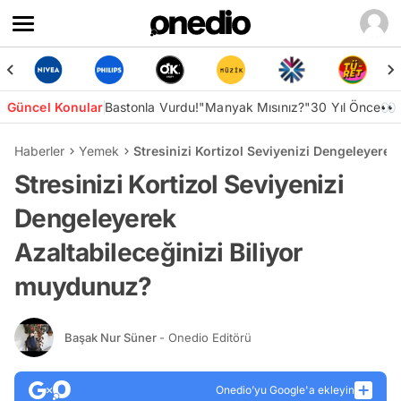
Güncel Konular
Bastonla Vurdu!
"Manyak Mısınız?"
30 Yıl Önce👀
Haberler
Yemek
Stresinizi Kortizol Seviyenizi Dengeleyerek
Stresinizi Kortizol Seviyenizi
Dengeleyerek
Azaltabileceğinizi Biliyor
muydunuz?
Başak Nur Süner
- Onedio Editörü
Onedio’yu Google'a ekleyin