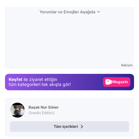
Yorumlar ve Emojiler Aşağıda
Video
Test
Gündem
Reklam
Magazin
Keşfet
ile ziyaret ettiğin
Video
tüm kategorileri tek akışta gör!
Test
Başak Nur Süner
Onedio Editörü
Tüm içerikleri