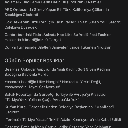
Ağlamalık Değil Ama Derin Derin Düşündüren O Ritimler
ABD Ordusunda Görev Yapan Bir Türk, Kaliforniya Çöllerinin
Sıcaklığını Gösterdi
Çok Beklenen Hızlı Tren İçin Tarih Verildi: 7 Saat Süren Yol 1 Saat 45
Dakikaya Düşecek!
Gardırobundaki Tişört Aslında Kaç Litre Su Yedi? Fast Fashion
Hakkında Bilmediğiniz 10 Gerçek
Dünya Turnesinde Biletleri Saniyeler İçinde Tükenen Yıldızlar
Günün Popüler Başlıkları
Beşiktaş-Üsküdar Vapurunda Yaşlı Kadın, Şort Giyen Kadının
Bacağına Bastonla Vurdu!
Yaşamak İstediğin Ülke Hangisi? Haritadaki Yerini Değil,
Yaşayacağın Hayatı Seçiyorsun!
Sokak Röportajında Gurbetçi Türkiye ile Avrupa'yı Kıyasladı:
"Türkiye’deki Yolların Çoğu Avrupa’da Yok"
Kur'an Kursu Öğrencilerinden Belediye Başkanına: "Manifest’i
Çağırın"
‘Terörsüz Türkiye Yasası’ Teklifi Adalet Komisyonu'nda Kabul Edildi
Gazeteci Fatih Atik'ten Çarpıcı İddia: Çerçeve Yasa Selahattin