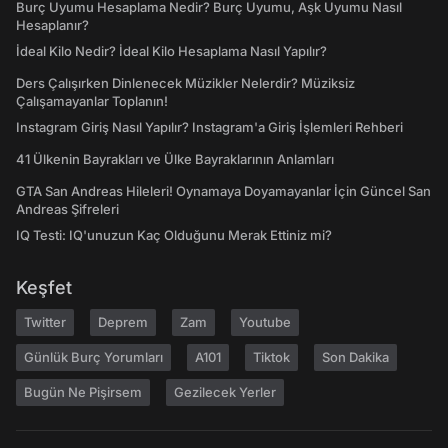
Burç Uyumu Hesaplama Nedir? Burç Uyumu, Aşk Uyumu Nasıl
Hesaplanır?
İdeal Kilo Nedir? İdeal Kilo Hesaplama Nasıl Yapılır?
Ders Çalışırken Dinlenecek Müzikler Nelerdir? Müziksiz
Çalışamayanlar Toplanın!
Instagram Giriş Nasıl Yapılır? Instagram'a Giriş İşlemleri Rehberi
41 Ülkenin Bayrakları ve Ülke Bayraklarının Anlamları
GTA San Andreas Hileleri! Oynamaya Doyamayanlar İçin Güncel San
Andreas Şifreleri
IQ Testi: IQ'unuzun Kaç Olduğunu Merak Ettiniz mi?
Keşfet
Twitter
Deprem
Zam
Youtube
Günlük Burç Yorumları
A101
Tiktok
Son Dakika
Bugün Ne Pişirsem
Gezilecek Yerler