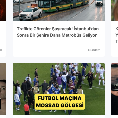
Trafikte Görenler Şaşıracak! İstanbul’dan
K
Sonra Bir Şehire Daha Metrobüs Geliyor
Y
T
am
Gündem