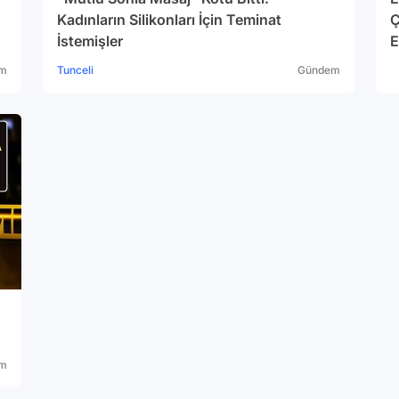
Kadınların Silikonları İçin Teminat
Ç
İstemişler
E
m
Tunceli
Gündem
m