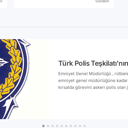
in
Gündem
Türk Polis Teşkilatı'nı
Emniyet Genel Müdürlüğü , rütbeleri polis memurluğundan başlayıp emniyet genel müdürlüğüne kadar uzanan, tüm il ve ilçelerde örgütlenmiş, kırsalda görevini askeri polis olan jandarmaya bırakmış, kentte ise görevi kendisi yöneten iç güvenlikten sorumlu devlet teşkilatıdır. 1845 tarihinde temeli atılmıştır.Merkez teşkilatı bünyesinde Ana Komuta Kontrol, Strateji Geliştirme, Arşiv, Asayiş, Bilgi İşlem, Dış İlişkiler, Eğitim, Güvenlik, Haberleşme, Havacılık, İdari ve Mali işler, İkmal-Bakım, İnşaat-Emlak, İnterpol, İstihbarat, Kaçakçılık ve Organize suçlarla mücadele, Koruma, Kriminal, Özel Harekat, Personel, Sağlık İşleri, Sivil Savunma, Sosyal Hizmetler, Teftiş Kurulu, Terörle Mücadele Harekat, Trafik Eğitim ve Araştırma, Trafik ve Denetleme, Yabancılar Hudut İltica Daireleri vardır. Taşra teşkilatını ise, il emniyet müdürlükleri ve ilçe emniyet amirlikleri oluşturur. Genel müdürlük, üst kurum ve yönetim bakımından İçişleri Bakanlığı'na bağlıdır. Kurumun yapılanması iki şekilde olmuştur. Birincisi Merkez Teşkilatı ve ikincisi ise Taşra Teşkilatı'dır.Merkez Teşkilatı,Daire Başkanlıkları şeklinde yapılanmıştır.Taşra Teşkilatı ise 81 ilde İl Emniyet Müdürlükleri olarak faaliyet yürütmektedir. Merkez Teşkilatı'ndaki daire başkanlıklarının bazıları direkt olarak emniyet genel müdürüne bağlı olmak ile birlikte diğerleri ise 5 adet emniyet genel müdür yardımcısına bağlı olarak hizmet vermektedir. Taşra teşkilatında ise illerin başında il emniyet müdürü bulunmakta ve ildeki bütün birimler il emniyet müdürüne bağlı olmaktadır. Türkiye Cumhuriyeti sınırları içerisinde, belediye teşkilatlanması tamamlanmış olan il, ilçe ve beldelerde güvenlik, Emniyet Genel Müdürlüğü tarafından sağlanmakta; daha küçük birimlerin ve yapılaşmaya açılmamış alanların güvenliği ise Jandarma Genel Komutanlığı tarafından sağlanmaktadır. Emniyet Genel Müdürlüğü Merkez ve 81 ilde teşkilatlanmış olup konularına göre uzmanlaşmış alt birimlere ayrılmıştır. Suç türlerinin değişken olması neticesi polis teşkilatında da bu değişen suç ile mücadele edebilmek için her geçen gün yeni uzmanlık birimleri oluşturulmaktadır. Türk Polisinin Hizmetiçi Eğitimleri Emniyet Genel Müdürlüğü Eğitim Dairesi Başkanlığı tarafından, Hizmetöncesi eğitimi ise Polis Koleji, Polis Akademisi, Polis Meslek Eğitim Merkezleri (POMEM) ve Polis Meslek Yüksek Okulları tarafından verilmektedir. Polis Akademisinde eğitim lisans seviyesinde olup mezunlar komiser yardımcısı rütbesi ile göreve başlar. Polis Koleji ise lise seviyesinde bir eğitim kurumu olup, Polis Akademisi Güvenlik Bilimleri Fakültesi'ne öğrenci yetiştirmekten mesuldür. Polis Meslek Eğitim Merkezlerinde çeşitli alanlarda lisans eğitimi almış olanlar 6 aylık mesleki eğitim ile polis memuru olarak göreve başlarlar. Polis Meslek Yüksek Okullarında ise eğitim 2 yıllık önlisans seviyesinde olup mezunlar polis memuru rütbesiyle göreve başlamaktadırlar. İnsanların hak ve özgürlüklerinin güven altında bulundurulması gereklidir. Günümüzde devletler, toplumda huzuru ve düzeni sağlama, insanların can ve mal güvenliğini koruma, yasa hakimiyetini sağlamak istemektedirler. Bunun için yasalara ve yasaları uygulayacak bir kuvvete gerek vardır. Türkiye sınırları içerisinde bu görevi yürüten teşkilatlardan biri, Polis Teşkilatıdır. Kulluk Neferi Karakol Bekleyen Yeniçeri Keçeli Yeniçeri Neferi Odabaşı Yeniçeri Kışlası Amiri Kulluk Bayrakdarı Emniyet Amiri Baş Falakacı Sadaret Ceza Amiri Vezir Baş Tebdili Sarıazamın Hususi Ziyaretlerinde Maiyet Amiri Kuloğlu Baş Cuhadarı Belediye Tahsildarları Amiri Baş Kılavuz Alaylarda Yol Açan Çavuşların Amiri Cellât İdam Hükümlerini İnfaza Memur Cellât başı Cellâtların Amiri Subaşı Şehrin İnzibat Amiri Asesbaşı Yeniçeri Ocağı İnzibat Amiri Böcek Başı Gizli Polis Amiri Polis tarihi Türk tarihi ile başlamıştır. Tarih boyunca çeşitli devlet kurmuş olan Türkler kamu düzeni ve güvenliğini ulusal savunma ile birlikte yürütmüşlerdir. Eski Türkler'de kamu düzen ve güvenliği işleri Subaşı'lar tarafından belli yasalara uygun olarak yürütülmüştür. Oğuz Han'ın Oğuz Türesi, Cengiz Han'ın Uluğ Yasası, Timur'un Tüzükkatı o devirlerin belli başlı hukuk kuralları örnek olarak gösterilebilir. Bu yasalarda, suçların önlenmesi kadar işlenen suçlarda suçluların yakalanmasına da önem verilmiştir. Eski Türklerde Polis Teşkilatı bu açıklamalardan da anlaşılacağı üzere askeri teşkilat içinde yer almış ve Askeri özellikler göstermiştir. Osman Bey Karahisarı ele geçirdiği zaman, kentin yönetimini oğlu Orhan Bey'e vermiş ve onun yanına arkadaşı olan Gündüz Alp'i de Subaşı olarak tayin etmiştir. Bu kişi bugünkü anlamda ilk Polis Amiridir. Subaşılar barış döneminde savaş için gerekli olan askerleri disipline etmek ve eğitmekle birlikte, kentin dirlik ve düzenini de sağlamışlardır. Savaş zamanında ise yetiştirdikleri kıtalara komuta etmişlerdir. Osmanlı'da Polis Teşkilatı, Askeri Teşkilat kadrosu içinde yer almış, askeri amirler aynı zamanda Polis Amiri olarak da görev yapmışlardır. Devlet ve ordu teşkilatı zamanla büyümüş Padişahlar bütün yönetsel, askeri ve bunlarla birlikte ülkede kamu düzen ve güv