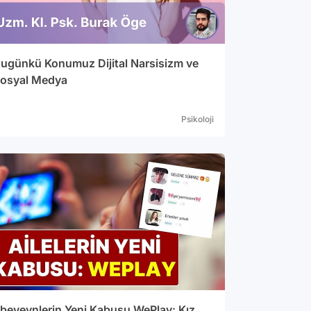
ugünkü Konumuz Dijital Narsisizm ve
osyal Medya
Psikoloji
beveynlerin Yeni Kabusu WePlay: Kız