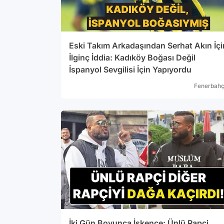
Eski Takım Arkadaşından Serhat Akın İçi
İlginç İddia: Kadıköy Boğası Değil
İspanyol Sevgilisi İçin Yapıyordu
Fenerbah
İki Gün Boyunca İşkence: Ünlü Rapçi