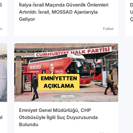
5
İtalya-İsrail Maçında Güvenlik Önlemleri
D
Artırıldı: İsrail, MOSSAD Ajanlarıyla
U
Geliyor
Ç
lm
Futbol
Emniyet Genel Müdürlüğü, CHP
ıl
Otobüsüyle İlgili Suç Duyurusunda
Bulundu