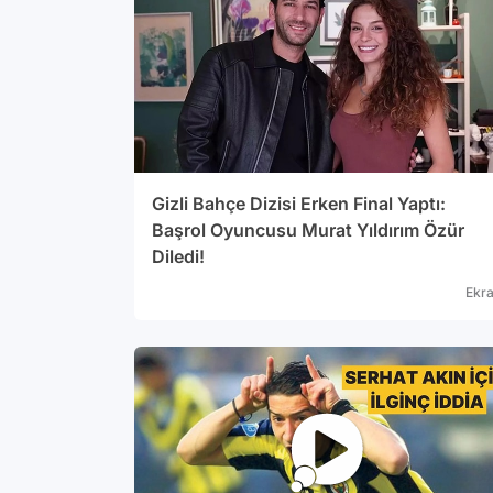
u.'Ruby'
 bulunması
çekiliyordu.
iyaset
çe
Gizli Bahçe Dizisi Erken Final Yaptı:
Başrol Oyuncusu Murat Yıldırım Özür
Diledi!
Ekr