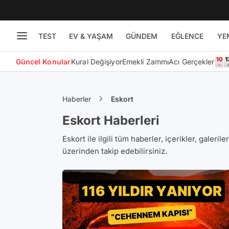
TEST
EV & YAŞAM
GÜNDEM
EĞLENCE
YE
Güncel Konular
Kural Değişiyor
Emekli Zammı
Acı Gerçekler
Haberler
Eskort
Eskort Haberleri
Eskort ile ilgili tüm haberler, içerikler, galeril
üzerinden takip edebilirsiniz.