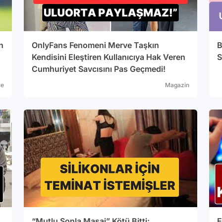
n
OnlyFans Fenomeni Merve Taşkın
B
Kendisini Eleştiren Kullanıcıya Hak Veren
S
Cumhuriyet Savcısını Pas Geçmedi!
çe
Magazin
“Mutlu Sonla Masaj” Kötü Bitti:
E