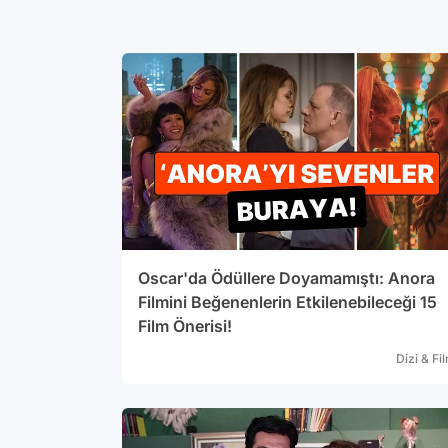
 'Kızı
suçlu
sına
inaf
i'nin El
adığına
eminin son
atıfla
 olduğunu'
arak 'El
Oscar'da Ödüllere Doyamamıştı: Anora
'Mübarek
Filmini Beğenenlerin Etkilenebileceği 15
zdan
Film Önerisi!
Dizi & Fi
 karşılığı
k bunu
lmadığını