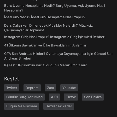
Burç Uyumu Hesaplama Nedir? Burç Uyumu, Aşk Uyumu Nasıl
Hesaplanır?
İdeal Kilo Nedir? İdeal Kilo Hesaplama Nasıl Yapılır?
Ders Çalışırken Dinlenecek Müzikler Nelerdir? Müziksiz
Çalışamayanlar Toplanın!
Instagram Giriş Nasıl Yapılır? Instagram'a Giriş İşlemleri Rehberi
41 Ülkenin Bayrakları ve Ülke Bayraklarının Anlamları
GTA San Andreas Hileleri! Oynamaya Doyamayanlar İçin Güncel San
Andreas Şifreleri
IQ Testi: IQ'unuzun Kaç Olduğunu Merak Ettiniz mi?
Keşfet
Twitter
Deprem
Zam
Youtube
Günlük Burç Yorumları
A101
Tiktok
Son Dakika
Bugün Ne Pişirsem
Gezilecek Yerler