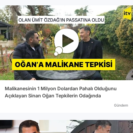
Ali Uzunırmak, 'Sahtekarlar' diye bağırdı. Bu
söze çok sayıda partili milletvekili tepki
gösterdi. Genel Kurul salonu ara nedeniyle
boşaldığı sırada, Genel Kurul Salonundan
muhalefet kulisine geçişi sağlayan Genel
Kurulu Salonunun köşesinde bir anda kavga
çıktı. MHP Aydın Milletvekili Ali Uzunırmak ile
AK Parti Malatya Milletvekili Mustafa Şahin,
tekme-tokat birbirine girdi. Milletvekilleri yere
düşerken, Şahin ve Uzunırmak'ın yüzünden
kan aktığı görüldü. Yaşanan itişmelerin
ardından kavga araya giren diğer milletvekilleri
tarafından sonlandırıldı. İKİNCİ KAVGA Verilen
Malikanesinin 1 Milyon Dolardan Pahalı Olduğunu
araya rağmen kavganın ardından iktidar ve
Açıklayan Sinan Oğan Tepkilerin Odağında
muhalefet milletvekilleri Genel Kurul
Gündem
Salonundan ayrılmadı. Bu sırada AK Parti ile
MHP'li milletvekilleri arasında yaşanan
tartışma kavgaya dönüştü. AK Parti Erzurum
Milletvekili Muhittin Aksak, MHP Iğdır