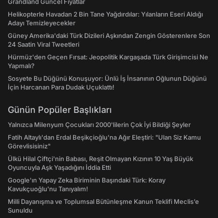
Grandland Güncel Fiyatlar
Helikopterle Havadan 2 Bin Tane Yağdırdılar: Yılanların Eseri Aldığı
Adayı Temizleyecekler
Güney Amerika'daki Türk Dizileri Aşkından Zengin Gösterenlere Son
24 Saatin Viral Tweetleri
Hürmüz'den Geçen Fırsat: Jeopolitik Kargaşada Türk Girişimcisi Ne
Yapmalı?
Sosyete Bu Düğünü Konuşuyor: Ünlü İş İnsanının Oğlunun Düğünü
İçin Harcanan Para Dudak Uçuklattı!
Günün Popüler Başlıkları
Yalnızca Milenyum Çocukları 2000'lilerin Çok İyi Bildiği Şeyler
Fatih Altaylı'dan Erdal Beşikçioğlu'na Ağır Eleştiri: "Ulan Siz Kamu
Görevlisisiniz"
Ülkü Hilal Çiftçi'nin Babası, Reşit Olmayan Kızının 10 Yaş Büyük
Oyuncuyla Aşk Yaşadığını İddia Etti
Google'ın Yapay Zeka Biriminin Başındaki Türk: Koray
Kavukçuoğlu'nu Tanıyalım!
Milli Dayanışma ve Toplumsal Bütünleşme Kanun Teklifi Meclis’e
Sunuldu