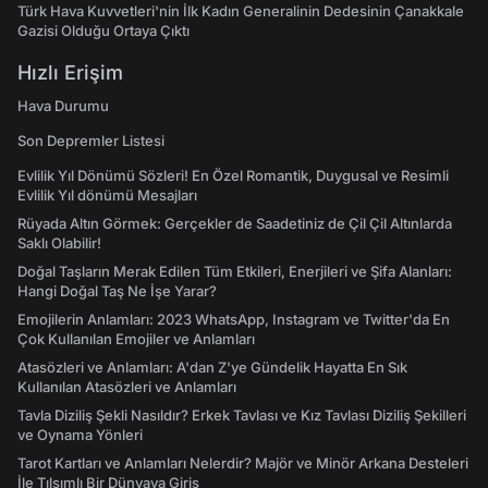
Türk Hava Kuvvetleri'nin İlk Kadın Generalinin Dedesinin Çanakkale
Gazisi Olduğu Ortaya Çıktı
Hızlı Erişim
Hava Durumu
Son Depremler Listesi
Evlilik Yıl Dönümü Sözleri! En Özel Romantik, Duygusal ve Resimli
Evlilik Yıl dönümü Mesajları
Rüyada Altın Görmek: Gerçekler de Saadetiniz de Çil Çil Altınlarda
Saklı Olabilir!
Doğal Taşların Merak Edilen Tüm Etkileri, Enerjileri ve Şifa Alanları:
Hangi Doğal Taş Ne İşe Yarar?
Emojilerin Anlamları: 2023 WhatsApp, Instagram ve Twitter'da En
Çok Kullanılan Emojiler ve Anlamları
Atasözleri ve Anlamları: A'dan Z'ye Gündelik Hayatta En Sık
Kullanılan Atasözleri ve Anlamları
Tavla Diziliş Şekli Nasıldır? Erkek Tavlası ve Kız Tavlası Diziliş Şekilleri
ve Oynama Yönleri
Tarot Kartları ve Anlamları Nelerdir? Majör ve Minör Arkana Desteleri
İle Tılsımlı Bir Dünyaya Giriş