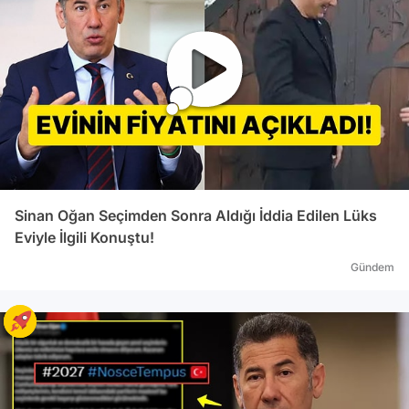
Milletvekili Sinan Oğan'a yumruk attı. Aldığı
darbe sonucu Oğan'ın yüzünün şiştiği
görüldü. Kavgayı, araya giren diğer
milletvekilleri sonlandırdı. GENEL KURUL
KAVGA NEDENİYLE KAPANDI Kavga nedeniyle
gergin olan TBMM Genel Kurulu, divan
üyelerinin toplanamaması nedeniyle kapandı.
Görüşmelere yarın devam edileceği belirtildi.
Fırat KESKİNKILIÇ/ANKARA,(DHA)
Sinan Oğan Seçimden Sonra Aldığı İddia Edilen Lüks
Eviyle İlgili Konuştu!
Gündem