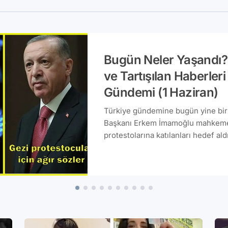
Bugün Neler Yaşandı
ve Tartışılan Haberler
Gündemi (1 Haziran)
Türkiye gündemine bugün yine bir
Başkanı Erkem İmamoğlu mahkemey
protestolarına katılanları hedef a
ve Türkiye'de yaşanan son dakika 
konuşulan gündem başlıklarını sizle