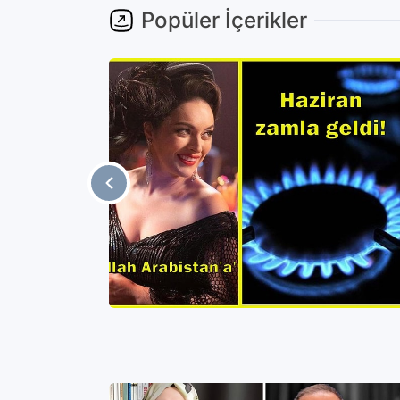
Popüler İçerikler
nuşulan
ın
elişmeler
e sürerken,
i Sedat Peker
iye'de
Gündem
uşulan