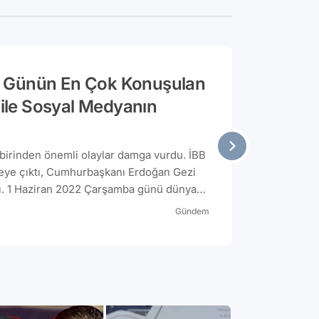
? Günün En Çok Konuşulan
i ile Sosyal Medyanın
birinden önemli olaylar damga vurdu. İBB
e çıktı, Cumhurbaşkanı Erdoğan Gezi
ldı. 1 Haziran 2022 Çarşamba günü dünyada
gelişmelerini ve sosyal medyada en çok
Gündem
r için derledik.