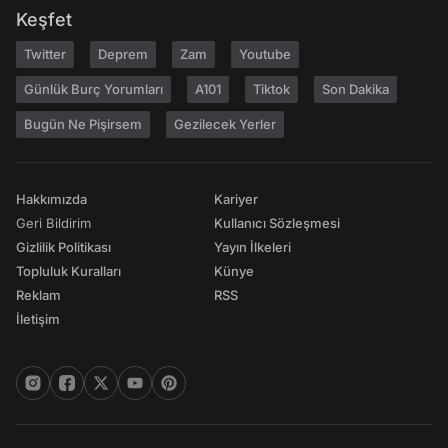
Keşfet
Twitter
Deprem
Zam
Youtube
Günlük Burç Yorumları
A101
Tiktok
Son Dakika
Bugün Ne Pişirsem
Gezilecek Yerler
Hakkımızda
Kariyer
Geri Bildirim
Kullanıcı Sözleşmesi
Gizlilik Politikası
Yayın İlkeleri
Topluluk Kuralları
Künye
Reklam
RSS
İletişim