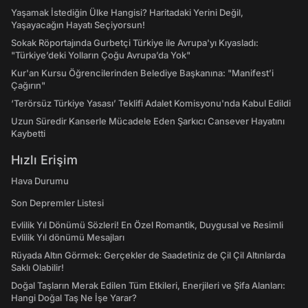
Yaşamak İstediğin Ülke Hangisi? Haritadaki Yerini Değil,
Yaşayacağın Hayatı Seçiyorsun!
Sokak Röportajında Gurbetçi Türkiye ile Avrupa'yı Kıyasladı:
"Türkiye’deki Yolların Çoğu Avrupa’da Yok"
Kur'an Kursu Öğrencilerinden Belediye Başkanına: "Manifest’i
Çağırın"
‘Terörsüz Türkiye Yasası’ Teklifi Adalet Komisyonu'nda Kabul Edildi
Uzun Süredir Kanserle Mücadele Eden Şarkıcı Cansever Hayatını
Kaybetti
Hızlı Erişim
Hava Durumu
Son Depremler Listesi
Evlilik Yıl Dönümü Sözleri! En Özel Romantik, Duygusal ve Resimli
Evlilik Yıl dönümü Mesajları
Rüyada Altın Görmek: Gerçekler de Saadetiniz de Çil Çil Altınlarda
Saklı Olabilir!
Doğal Taşların Merak Edilen Tüm Etkileri, Enerjileri ve Şifa Alanları:
Hangi Doğal Taş Ne İşe Yarar?