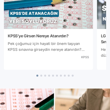
KPSS’ye Girsen Nereye Atanırdın?
LGS’
Sınav
Pek çoğumuz için hayati bir önem taşıyan
Uygu
KPSS sınavına girseydin nereye atanırdın?
Herke
Cevabı bu testin sonunda!
düzey
KPSS
azalt
azalt
merak