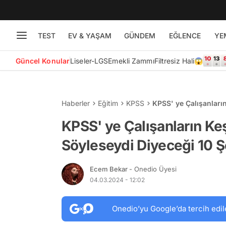
TEST
EV & YAŞAM
GÜNDEM
EĞLENCE
YE
Güncel Konular
Liseler-LGS
Emekli Zammı
Filtresiz Hali😱
Haberler
Eğitim
KPSS
KPSS' ye Çalışanları
KPSS' ye Çalışanların Ke
Söyleseydi Diyeceği 10 
Ecem Bekar
- Onedio Üyesi
04.03.2024 - 12:02
Onedio’yu Google’da tercih edil