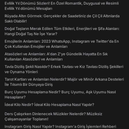
Evlilik Yıl Dönümü Sözleri! En Özel Romantik, Duygusal ve Resimli
Evlilik Yıl dönümü Mesajları
Rüyada Altın Görmek: Gerçekler de Saadetiniz de Çil Çil Altınlarda
Saklı Olabilir!
Doğal Taşların Merak Edilen Tüm Etkileri, Enerjileri ve Şifa Alanları:
Hangi Doğal Taş Ne İşe Yarar?
Emojilerin Anlamları: 2023 WhatsApp, Instagram ve Twitter'da En
Çok Kullanılan Emojiler ve Anlamları
Atasözleri ve Anlamları: A'dan Z'ye Gündelik Hayatta En Sık
Kullanılan Atasözleri ve Anlamları
Tavla Diziliş Şekli Nasıldır? Erkek Tavlası ve Kız Tavlası Diziliş Şekilleri
ve Oynama Yönleri
Tarot Kartları ve Anlamları Nelerdir? Majör ve Minör Arkana Desteleri
İle Tılsımlı Bir Dünyaya Giriş
Burç Uyumu Hesaplama Nedir? Burç Uyumu, Aşk Uyumu Nasıl
Hesaplanır?
İdeal Kilo Nedir? İdeal Kilo Hesaplama Nasıl Yapılır?
Ders Çalışırken Dinlenecek Müzikler Nelerdir? Müziksiz
Çalışamayanlar Toplanın!
Instagram Giriş Nasıl Yapılır? Instagram'a Giriş İşlemleri Rehberi