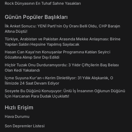
Rock Dünyasının En Tuhaf Sahne Yasakları
Günün Popüler Başlıkları
İlk Anket Sonucu: YENİ Parti'nin Oy Oranı Belli Oldu, CHP Barajın
Altına Düştü!
Türkiye, Arabistan ve Pakistan Arasında Mekke Anlaşması: Birine
Yapılan Saldırı Hepsine Yapılmış Sayılacak
Hasan Can Kaya’nın Konuşanlar Programına Katılan Seyirci
Gözaltına Alınıp Sınır Dışı Edildi
Hiçbir Tuzak Onu Durduramıyordu: 3 Yıldır Çiftçilerin Baş Belası
Olan Kedi Yakalandı
İçme Suyuna Kur'an-ı Kerim Dinletiliyor: 31 Yıllık Alışkanlık, O
İlimizde 24 Saat Devam Ediyor
Sosyete Bu Düğünü Konuşuyor: Ünlü İş İnsanının Oğlunun Düğünü
İçin Harcanan Para Dudak Uçuklattı!
Hızlı Erişim
Hava Durumu
Son Depremler Listesi