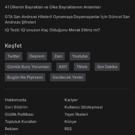
41 Ülkenin Bayrakları ve Ülke Bayraklarının Anlamları
GTA San Andreas Hileleri! Oynamaya Doyamayanlar İçin Güncel San
Andreas Şifreleri
IQ Testi: IQ'unuzun Kaç Olduğunu Merak Ettiniz mi?
Keşfet
Twitter
Deprem
Zam
Youtube
Günlük Burç Yorumları
A101
Tiktok
Son Dakika
Bugün Ne Pişirsem
Gezilecek Yerler
Hakkımızda
Kariyer
Geri Bildirim
Kullanıcı Sözleşmesi
Gizlilik Politikası
Yayın İlkeleri
Topluluk Kuralları
Künye
Reklam
RSS