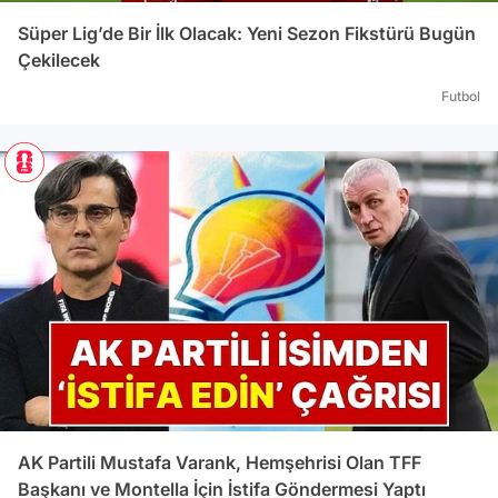
tedbi
Süper Lig’de Bir İlk Olacak: Yeni Sezon Fikstürü Bugün
yasak
Çekilecek
mahke
Futbol
onayl
hükmetti GÜMÜŞDAĞ BER
Başk
Yıldı
etme
maçın
türlü
kanıt
taraf
nedeniy
MAÇTA Ş
Hikm
Mani
suçun
AK Partili Mustafa Varank, Hemşehrisi Olan TFF
Süper
Başkanı ve Montella İçin İstifa Göndermesi Yaptı