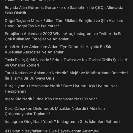
Rüyada Altın Görmek: Gerçekler de Saadetiniz de Çil Çil Altınlarda
Saklı Olabilir!
Doğal Taşların Merak Edilen Tüm Etkileri, Enerjileri ve Şifa Alanları:
Hangi Doğal Taş Ne İşe Yarar?
Emojilerin Anlamları: 2023 WhatsApp, Instagram ve Twitter'da En
Çok Kullanılan Emojiler ve Anlamları
Atasözleri ve Anlamları: A'dan Z'ye Gündelik Hayatta En Sık
Kullanılan Atasözleri ve Anlamları
Tavla Diziliş Şekli Nasıldır? Erkek Tavlası ve Kız Tavlası Diziliş Şekilleri
ve Oynama Yönleri
Tarot Kartları ve Anlamları Nelerdir? Majör ve Minör Arkana Desteleri
İle Tılsımlı Bir Dünyaya Giriş
Burç Uyumu Hesaplama Nedir? Burç Uyumu, Aşk Uyumu Nasıl
Hesaplanır?
İdeal Kilo Nedir? İdeal Kilo Hesaplama Nasıl Yapılır?
Ders Çalışırken Dinlenecek Müzikler Nelerdir? Müziksiz
Çalışamayanlar Toplanın!
Instagram Giriş Nasıl Yapılır? Instagram'a Giriş İşlemleri Rehberi
41 Ülkenin Bayrakları ve Ülke Bayraklarının Anlamları