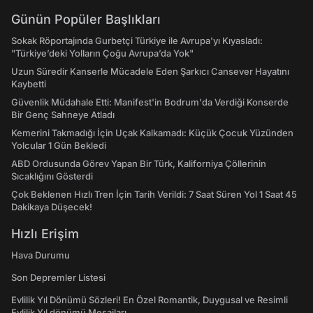
Günün Popüler Başlıkları
Sokak Röportajında Gurbetçi Türkiye ile Avrupa'yı Kıyasladı:
"Türkiye’deki Yolların Çoğu Avrupa’da Yok"
Uzun Süredir Kanserle Mücadele Eden Şarkıcı Cansever Hayatını
Kaybetti
Güvenlik Müdahale Etti: Manifest'in Bodrum'da Verdiği Konserde
Bir Genç Sahneye Atladı
Kemerini Takmadığı İçin Uçak Kalkamadı: Küçük Çocuk Yüzünden
Yolcular 1 Gün Bekledi
ABD Ordusunda Görev Yapan Bir Türk, Kaliforniya Çöllerinin
Sıcaklığını Gösterdi
Çok Beklenen Hızlı Tren İçin Tarih Verildi: 7 Saat Süren Yol 1 Saat 45
Dakikaya Düşecek!
Hızlı Erişim
Hava Durumu
Son Depremler Listesi
Evlilik Yıl Dönümü Sözleri! En Özel Romantik, Duygusal ve Resimli
Evlilik Yıl dönümü Mesajları