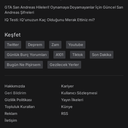
GTA San Andreas Hileleri! Oynamaya Doyamayanlar İçin Güncel San
Andreas Şifreleri
IQ Testi: IQ'unuzun Kaç Olduğunu Merak Ettiniz mi?
Keşfet
Twitter
Deprem
Zam
Youtube
Günlük Burç Yorumları
A101
Tiktok
Son Dakika
Bugün Ne Pişirsem
Gezilecek Yerler
Hakkımızda
Kariyer
Geri Bildirim
Kullanıcı Sözleşmesi
Gizlilik Politikası
Yayın İlkeleri
Topluluk Kuralları
Künye
Reklam
RSS
İletişim