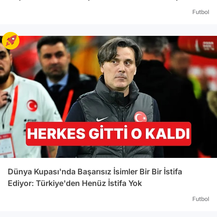
Fene
Trabz
Futbol
oyna
suçun
TL ad
spor 
bünye
kişil
göre
veril
uyarı
müsab
mahk
kesin
birlikt
Dünya Kupası'nda Başarısız İsimler Bir Bir İstifa
Ediyor: Türkiye'den Henüz İstifa Yok
Futbol