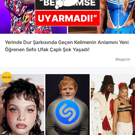
geçireceğini söylüyor. Bu bağlamda iOS 8′de
VIP eposta mesajlaşması yer alacak. iCloud
Drive bağlamsal olarak uygulamalarla bağlantılı
şekilde çalışacak. Uygulamalar ortak dosyada
işlem yapabilecek. Kullandığınız sağlık/spor
uygulamaları HealthKit uygulamasını
Yerinde Dur Şarkısında Geçen Kelimenin Anlamını Yeni
güncelleyecek. Apple bu alandaki rakipleri
Öğrenen Sefo Ufak Çaplı Şok Yaşadı!
öldürmeyi tercih etmemiş. Çocukların izinsiz
Magazin
uygulama satın alması da artık oldukça zor
olacak. Aile paylaşımı (Family Share)
uygulaması bunun önüne geçecek. Bu
uygulamaya 6 kişiye kadar eklenebilecek.
iTunes’tan indirilen uygulamalar ortaklaşa
kullanabilecek. Tüm cihazlardaki fotoğraf
albümleri ortak şekilde kullanılabilecek.
Fotoğraflara iCloud ile tüm cihazlardan
erişilebilecek. Albüm içinde zaman, albüm
ismi vb. seçeneklere göre arama
yapılabilecek. Photos uygulaması iCloud