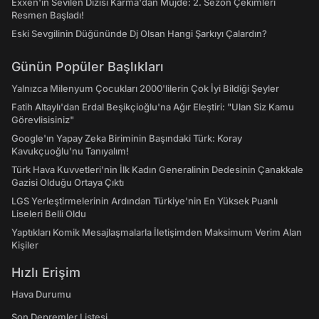
Exxen'in Sevilen Dizisi Karma'dan Müjde: 2. Sezon Çekimleri
Resmen Başladı!
Eski Sevgilinin Düğününde Dj Olsan Hangi Şarkıyı Çalardın?
Günün Popüler Başlıkları
Yalnızca Milenyum Çocukları 2000'lilerin Çok İyi Bildiği Şeyler
Fatih Altaylı'dan Erdal Beşikçioğlu'na Ağır Eleştiri: "Ulan Siz Kamu
Görevlisisiniz"
Google'ın Yapay Zeka Biriminin Başındaki Türk: Koray
Kavukçuoğlu'nu Tanıyalım!
Türk Hava Kuvvetleri'nin İlk Kadın Generalinin Dedesinin Çanakkale
Gazisi Olduğu Ortaya Çıktı
LGS Yerleştirmelerinin Ardından Türkiye'nin En Yüksek Puanlı
Liseleri Belli Oldu
Yaptıkları Komik Mesajlaşmalarla İletişimden Maksimum Verim Alan
Kişiler
Hızlı Erişim
Hava Durumu
Son Depremler Listesi