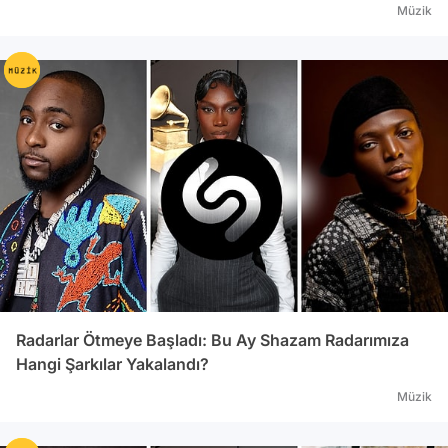
Beta bugünden itibaren indirilebilir. iOS 8′i
Müzik
destekleyen modeller; iPhone 4S üzeri,
iPhone Touch 5. nesil, iPad 2 ve Retina ekran,
iPad Air, iPad Mini ve Retina ekran. Webrazzi
Radarlar Ötmeye Başladı: Bu Ay Shazam Radarımıza
Hangi Şarkılar Yakalandı?
Müzik