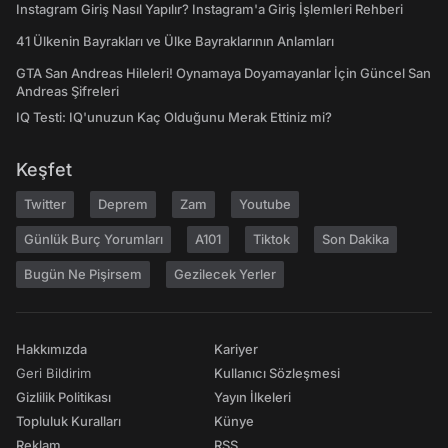
Instagram Giriş Nasıl Yapılır? Instagram'a Giriş İşlemleri Rehberi
41 Ülkenin Bayrakları ve Ülke Bayraklarının Anlamları
GTA San Andreas Hileleri! Oynamaya Doyamayanlar İçin Güncel San
Andreas Şifreleri
IQ Testi: IQ'unuzun Kaç Olduğunu Merak Ettiniz mi?
Keşfet
Twitter
Deprem
Zam
Youtube
Günlük Burç Yorumları
A101
Tiktok
Son Dakika
Bugün Ne Pişirsem
Gezilecek Yerler
Hakkımızda
Kariyer
Geri Bildirim
Kullanıcı Sözleşmesi
Gizlilik Politikası
Yayın İlkeleri
Topluluk Kuralları
Künye
Reklam
RSS