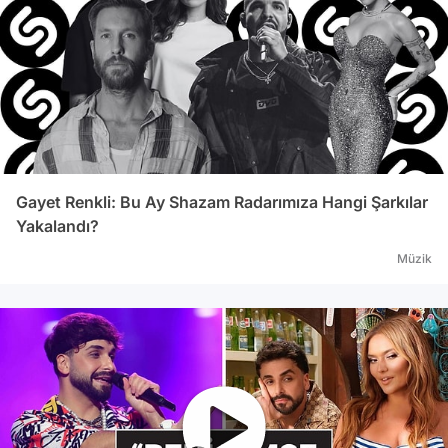
yazdığınız kelimeler tahmin edilerek öneriler
sunulacak. “QuickType” adlı özellik kendini
geliştiren bir zekaya sahip. Ancak bu özellik
şimdilik Türkçe’yi desteklemiyor. “Spotlight”
araması da hızlı ve öneriler sunan bir yapıya
kavuşmuş. En önemli özelliklerden biri de iOS
8 mesaj sistemine grup mesajlaşma özelliğinin
gelmiş olması. Bu yenilikte gruba kişi ekleyip
çıkarmak, konuşmadan ayrılmak, bildirimleri
Gayet Renkli: Bu Ay Shazam Radarımıza Hangi Şarkılar
susturmak ve konum paylaşmak mümkün.
Yakalandı?
Mesaj uygulamasında sesle mesaj göndermek
Müzik
de artık mümkün. “Tap to Talk” özelliği ile
sesinizi yazıya dönüştürebileceksiniz. iOS 8′in
Türkçe’yi anlamayacağını söylemeye sanırım
gerek yok. Aynı zamanda video mesajları da
gönderilebilecek. Bu mesajlar kendini
yokedecek şekilde ayarlanabilecek. Fortune
500 şirketlerinin yüzde 98′i iOS kullanıyormuş
ve Apple kalan o yüzde 2′yi de iOS 8 ile ele