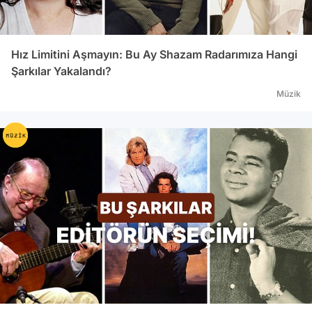
desteğiyle birlikte 5 GB ücretsiz olarak
sunulacak. Bu kapasite aşıldığında 20 GB için
aylık 1 dolar, 200 GB için ayda 4 dolar
Hız Limitini Aşmayın: Bu Ay Shazam Radarımıza Hangi
ödenecek. Üst sınır 1 TB. Siri artık Shazam ile
Şarkılar Yakalandı?
uyumlu hale geldi. Siri dinlediğiniz şarkıyı,
Müzik
izlediğiniz programı Shazam sayesinde
tanıyacak. App Store’da şu anda 1.2 milyon
uygulama var ve App Store’u her hafta 300
milyon kişi ziyaret ediyor. App Store’daki yeni
özellikle artık geliştiriciler videoların kısa
videolarını ekleyebilecek. AppStore arama
kısmı ilgili aramalarla daha faydalı hale
gelecek. “Editörün Seçimi” olarak seçilen
uygulamalar özel olarak belirtilecek. Daha
önce satın alınan TestFlight’ın test sürümü de
geliştiricilerle buluşacak. Geliştiriciler bir kaç
uygulamayı bir arada özel bir fiyatla
satabilecek. Yeni App Store SDK’sı 4000 yeni