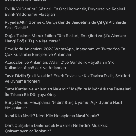
Evlilik Yıl Dönümü Sözleri! En Özel Romantik, Duygusal ve Resimli
Evlilik Yıl dönümü Mesajları
Rüyada Altın Görmek: Gerçekler de Saadetiniz de Çil Çil Altınlarda
Saklı Olabilir!
Doğal Taşların Merak Edilen Tüm Etkileri, Enerjileri ve Şifa Alanları:
Hangi Doğal Taş Ne İşe Yarar?
Emojilerin Anlamları: 2023 WhatsApp, Instagram ve Twitter'da En
Çok Kullanılan Emojiler ve Anlamları
Atasözleri ve Anlamları: A'dan Z'ye Gündelik Hayatta En Sık
Kullanılan Atasözleri ve Anlamları
Tavla Diziliş Şekli Nasıldır? Erkek Tavlası ve Kız Tavlası Diziliş Şekilleri
ve Oynama Yönleri
Tarot Kartları ve Anlamları Nelerdir? Majör ve Minör Arkana Desteleri
İle Tılsımlı Bir Dünyaya Giriş
Burç Uyumu Hesaplama Nedir? Burç Uyumu, Aşk Uyumu Nasıl
Hesaplanır?
İdeal Kilo Nedir? İdeal Kilo Hesaplama Nasıl Yapılır?
Ders Çalışırken Dinlenecek Müzikler Nelerdir? Müziksiz
Çalışamayanlar Toplanın!