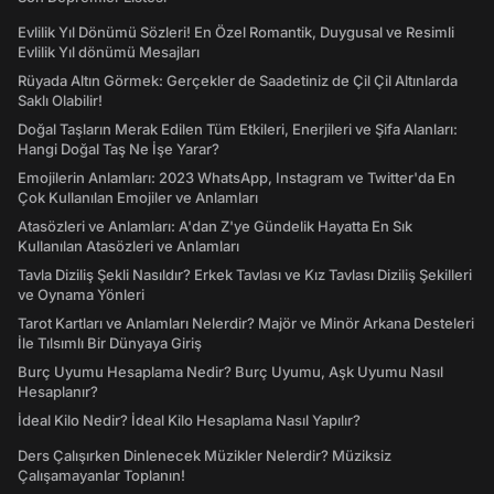
Evlilik Yıl Dönümü Sözleri! En Özel Romantik, Duygusal ve Resimli
Evlilik Yıl dönümü Mesajları
Rüyada Altın Görmek: Gerçekler de Saadetiniz de Çil Çil Altınlarda
Saklı Olabilir!
Doğal Taşların Merak Edilen Tüm Etkileri, Enerjileri ve Şifa Alanları:
Hangi Doğal Taş Ne İşe Yarar?
Emojilerin Anlamları: 2023 WhatsApp, Instagram ve Twitter'da En
Çok Kullanılan Emojiler ve Anlamları
Atasözleri ve Anlamları: A'dan Z'ye Gündelik Hayatta En Sık
Kullanılan Atasözleri ve Anlamları
Tavla Diziliş Şekli Nasıldır? Erkek Tavlası ve Kız Tavlası Diziliş Şekilleri
ve Oynama Yönleri
Tarot Kartları ve Anlamları Nelerdir? Majör ve Minör Arkana Desteleri
İle Tılsımlı Bir Dünyaya Giriş
Burç Uyumu Hesaplama Nedir? Burç Uyumu, Aşk Uyumu Nasıl
Hesaplanır?
İdeal Kilo Nedir? İdeal Kilo Hesaplama Nasıl Yapılır?
Ders Çalışırken Dinlenecek Müzikler Nelerdir? Müziksiz
Çalışamayanlar Toplanın!