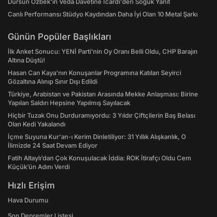
Dursun Özbek'in Veda Davetine Icardi'den Soğuk Yanıt
Canlı Performansı Stüdyo Kaydından Daha İyi Olan 10 Metal Şarkı
Günün Popüler Başlıkları
İlk Anket Sonucu: YENİ Parti'nin Oy Oranı Belli Oldu, CHP Barajın
Altına Düştü!
Hasan Can Kaya’nın Konuşanlar Programına Katılan Seyirci
Gözaltına Alınıp Sınır Dışı Edildi
Türkiye, Arabistan ve Pakistan Arasında Mekke Anlaşması: Birine
Yapılan Saldırı Hepsine Yapılmış Sayılacak
Hiçbir Tuzak Onu Durduramıyordu: 3 Yıldır Çiftçilerin Baş Belası
Olan Kedi Yakalandı
İçme Suyuna Kur'an-ı Kerim Dinletiliyor: 31 Yıllık Alışkanlık, O
İlimizde 24 Saat Devam Ediyor
Fatih Altaylı’dan Çok Konuşulacak İddia: ROK İtirafçı Oldu Cem
Küçük’ün Adını Verdi
Hızlı Erişim
Hava Durumu
Son Depremler Listesi