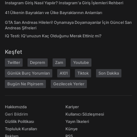
Instagram Giriş Nasıl Yapılır? Instagram'a Giriş İşlemleri Rehberi
41 Ülkenin Bayrakları ve Ülke Bayraklarının Anlamları
GTA San Andreas Hileleri! Oynamaya Doyamayanlar İçin Güncel San
Andreas Şifreleri
IQ Testi: IQ'unuzun Kaç Olduğunu Merak Ettiniz mi?
Keşfet
Twitter
Deprem
Zam
Youtube
Günlük Burç Yorumları
A101
Tiktok
Son Dakika
Bugün Ne Pişirsem
Gezilecek Yerler
Hakkımızda
Kariyer
Geri Bildirim
Kullanıcı Sözleşmesi
Gizlilik Politikası
Yayın İlkeleri
Topluluk Kuralları
Künye
Reklam
RSS