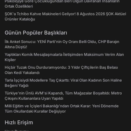
Psikolojiye Göre Çocukluğundan Beri Olgun Davranan İnsanların
Ortak Özellikleri
ŞOK'a Tchibo Kahve Makineleri Geliyor! 8 Ağustos 2026 ŞOK Aktüel
Ürünler Kataloğu
Günün Popüler Başlıkları
İlk Anket Sonucu: YENİ Parti'nin Oy Oranı Belli Oldu, CHP Barajın
Altına Düştü!
Yaptıkları Komik Mesajlaşmalarla İletişimden Maksimum Verim Alan
Kişiler
Hiçbir Tuzak Onu Durduramıyordu: 3 Yıldır Çiftçilerin Baş Belası
Olan Kedi Yakalandı
Tarla İşçisiydi Modellere Taş Çıkarttı: Viral Olan Kadının Son Haline
Beğeni Yağdı
Türkiye'nin Ünlü AVM'si Kapandı, Tüm Mağazalar Boşaltıldı: Metro
Çıkışını Kullananlara Uyarı Yapıldı
Milli Eğitim ve İçişleri Bakanlığı’ndan Ortak Karar: Yeni Dönemde
Tüm Okullardaki Kurallar Değişiyor
Hızlı Erişim