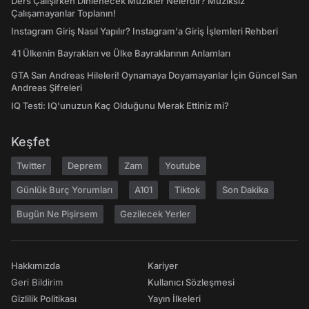
Ders Çalışırken Dinlenecek Müzikler Nelerdir? Müziksiz
Çalışamayanlar Toplanın!
Instagram Giriş Nasıl Yapılır? Instagram'a Giriş İşlemleri Rehberi
41 Ülkenin Bayrakları ve Ülke Bayraklarının Anlamları
GTA San Andreas Hileleri! Oynamaya Doyamayanlar İçin Güncel San
Andreas Şifreleri
IQ Testi: IQ'unuzun Kaç Olduğunu Merak Ettiniz mi?
Keşfet
Twitter
Deprem
Zam
Youtube
Günlük Burç Yorumları
A101
Tiktok
Son Dakika
Bugün Ne Pişirsem
Gezilecek Yerler
Hakkımızda
Kariyer
Geri Bildirim
Kullanıcı Sözleşmesi
Gizlilik Politikası
Yayın İlkeleri