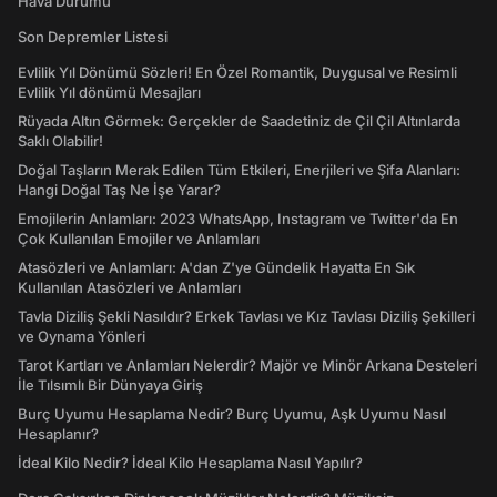
Hava Durumu
Son Depremler Listesi
Evlilik Yıl Dönümü Sözleri! En Özel Romantik, Duygusal ve Resimli
Evlilik Yıl dönümü Mesajları
Rüyada Altın Görmek: Gerçekler de Saadetiniz de Çil Çil Altınlarda
Saklı Olabilir!
Doğal Taşların Merak Edilen Tüm Etkileri, Enerjileri ve Şifa Alanları:
Hangi Doğal Taş Ne İşe Yarar?
Emojilerin Anlamları: 2023 WhatsApp, Instagram ve Twitter'da En
Çok Kullanılan Emojiler ve Anlamları
Atasözleri ve Anlamları: A'dan Z'ye Gündelik Hayatta En Sık
Kullanılan Atasözleri ve Anlamları
Tavla Diziliş Şekli Nasıldır? Erkek Tavlası ve Kız Tavlası Diziliş Şekilleri
ve Oynama Yönleri
Tarot Kartları ve Anlamları Nelerdir? Majör ve Minör Arkana Desteleri
İle Tılsımlı Bir Dünyaya Giriş
Burç Uyumu Hesaplama Nedir? Burç Uyumu, Aşk Uyumu Nasıl
Hesaplanır?
İdeal Kilo Nedir? İdeal Kilo Hesaplama Nasıl Yapılır?