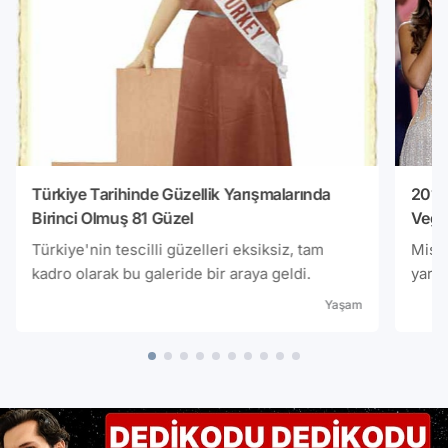
Türkiye Tarihinde Güzellik Yarışmalarında
2015 
Birinci Olmuş 81 Güzel
Vega
Türkiye'nin tescilli güzelleri eksiksiz, tam
Miss 
kadro olarak bu galeride bir araya geldi.
yarış
yaşın
Yaşam
mümk
tebri