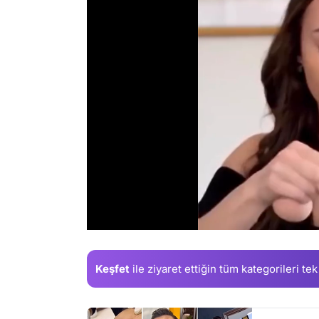
/
Keşfet
ile ziyaret ettiğin
tüm kategorileri tek