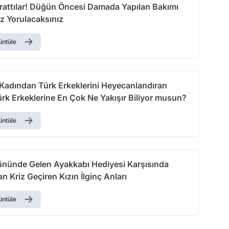
rattılar! Düğün Öncesi Damada Yapılan Bakımı
iz Yorulacaksınız
üntüle
 Kadından Türk Erkeklerini Heyecanlandıran
rk Erkeklerine En Çok Ne Yakışır Biliyor musun?
üntüle
ünde Gelen Ayakkabı Hediyesi Karşısında
n Kriz Geçiren Kızın İlginç Anları
üntüle