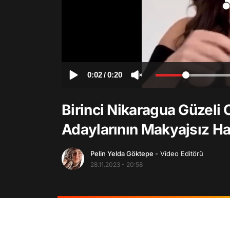
0:02
/
0:20
Birinci Nikaragua Güzeli
Adaylarının Makyajsız H
Pelin Yelda Göktepe
- Video Editörü
28.11.2023 - 20:58