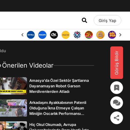
Giriş Yap
ldu
Görüş Bildir
Önerilen Videolar
Amasya'da Özel Sektör Şartlarına
Dayanamayan Robot Garson
Merdivenlerden Atladı
Arkadaşını Ayakkabısının Patenli
Olduğuna İkna Etmeye Çalışan
Miniğin Oscarlık Performansı
Gülümsetti
Hiç Okul Okumadı, Avrupa
Üniversitelerinde Ders Verdi: İşte