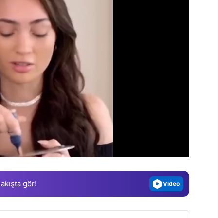
Video
Test
Gündem
Magazin
Video
 akışta gör!
Test