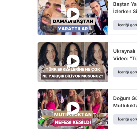
Baştan Ya
İzlerken S
İçeriği gör
Ukraynalı
Video: "Tü
İçeriği gör
Doğum Gün
Mutlulukta
İçeriği gör