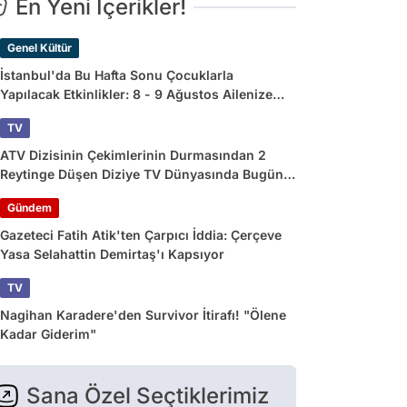
En Yeni İçerikler!
Genel Kültür
İstanbul'da Bu Hafta Sonu Çocuklarla
Yapılacak Etkinlikler: 8 - 9 Ağustos Ailenize
Çok İyi Gelecek!
TV
ATV Dizisinin Çekimlerinin Durmasından 2
Reytinge Düşen Diziye TV Dünyasında Bugün
Yaşananlar
Gündem
Gazeteci Fatih Atik'ten Çarpıcı İddia: Çerçeve
Yasa Selahattin Demirtaş'ı Kapsıyor
TV
Nagihan Karadere'den Survivor İtirafı! "Ölene
Kadar Giderim"
Sana Özel Seçtiklerimiz