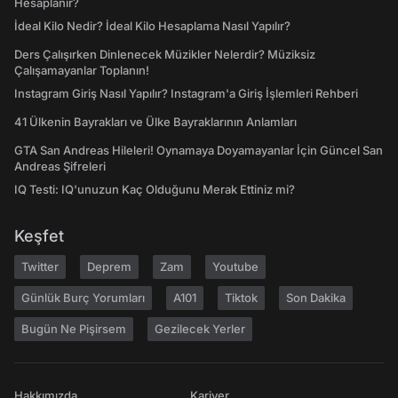
Hesaplanır?
İdeal Kilo Nedir? İdeal Kilo Hesaplama Nasıl Yapılır?
Ders Çalışırken Dinlenecek Müzikler Nelerdir? Müziksiz
Çalışamayanlar Toplanın!
Instagram Giriş Nasıl Yapılır? Instagram'a Giriş İşlemleri Rehberi
41 Ülkenin Bayrakları ve Ülke Bayraklarının Anlamları
GTA San Andreas Hileleri! Oynamaya Doyamayanlar İçin Güncel San
Andreas Şifreleri
IQ Testi: IQ'unuzun Kaç Olduğunu Merak Ettiniz mi?
Keşfet
Twitter
Deprem
Zam
Youtube
Günlük Burç Yorumları
A101
Tiktok
Son Dakika
Bugün Ne Pişirsem
Gezilecek Yerler
Hakkımızda
Kariyer