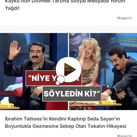
Kayku'nun Dövmeli Tarzına Sosyal Medyada Yorum
Yağdı!
Magazin
İbrahim Tatlıses'in Kendini Kaptırıp Seda Sayan'ın
Boyunlukla Gezmesine Sebep Olan Tokatın Hikayesi
Magazin