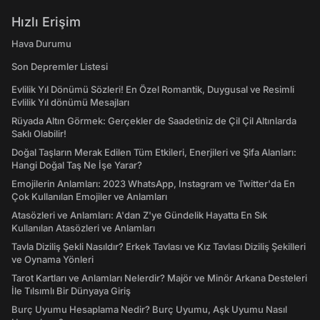
Hızlı Erişim
Hava Durumu
Son Depremler Listesi
Evlilik Yıl Dönümü Sözleri! En Özel Romantik, Duygusal ve Resimli
Evlilik Yıl dönümü Mesajları
Rüyada Altın Görmek: Gerçekler de Saadetiniz de Çil Çil Altınlarda
Saklı Olabilir!
Doğal Taşların Merak Edilen Tüm Etkileri, Enerjileri ve Şifa Alanları:
Hangi Doğal Taş Ne İşe Yarar?
Emojilerin Anlamları: 2023 WhatsApp, Instagram ve Twitter'da En
Çok Kullanılan Emojiler ve Anlamları
Atasözleri ve Anlamları: A'dan Z'ye Gündelik Hayatta En Sık
Kullanılan Atasözleri ve Anlamları
Tavla Diziliş Şekli Nasıldır? Erkek Tavlası ve Kız Tavlası Diziliş Şekilleri
ve Oynama Yönleri
Tarot Kartları ve Anlamları Nelerdir? Majör ve Minör Arkana Desteleri
İle Tılsımlı Bir Dünyaya Giriş
Burç Uyumu Hesaplama Nedir? Burç Uyumu, Aşk Uyumu Nasıl