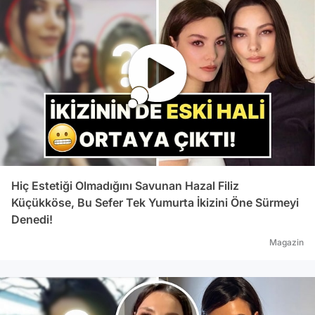
kızan 
SEVİYORUM' Mehm
dönen
affet
alama
çarey
selfi
da 'C
Hiç Estetiği Olmadığını Savunan Hazal Filiz
Küçükköse, Bu Sefer Tek Yumurta İkizini Öne Sürmeyi
Denedi!
Magazin