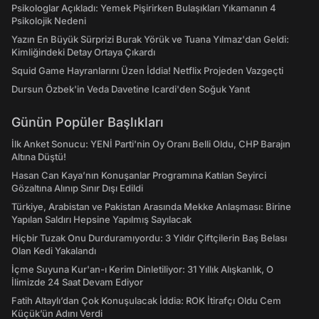
Psikologlar Açıkladı: Yemek Pişirirken Bulaşıkları Yıkamanın 4
Psikolojik Nedeni
Yazın En Büyük Sürprizi Burak Yörük ve Tuana Yılmaz'dan Geldi:
Kimliğindeki Detay Ortaya Çıkardı
Squid Game Hayranlarını Üzen İddia! Netflix Projeden Vazgeçti
Dursun Özbek'in Veda Davetine Icardi'den Soğuk Yanıt
Günün Popüler Başlıkları
İlk Anket Sonucu: YENİ Parti'nin Oy Oranı Belli Oldu, CHP Barajın
Altına Düştü!
Hasan Can Kaya’nın Konuşanlar Programına Katılan Seyirci
Gözaltına Alınıp Sınır Dışı Edildi
Türkiye, Arabistan ve Pakistan Arasında Mekke Anlaşması: Birine
Yapılan Saldırı Hepsine Yapılmış Sayılacak
Hiçbir Tuzak Onu Durduramıyordu: 3 Yıldır Çiftçilerin Baş Belası
Olan Kedi Yakalandı
İçme Suyuna Kur'an-ı Kerim Dinletiliyor: 31 Yıllık Alışkanlık, O
İlimizde 24 Saat Devam Ediyor
Fatih Altaylı’dan Çok Konuşulacak İddia: ROK İtirafçı Oldu Cem
Küçük’ün Adını Verdi