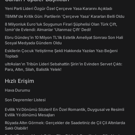
Yeni Parti Lideri Özgür Özel Çerçeve Yasa Kararını Açıkladı
TBMM'de Kritik Gün: Partilerin 'Çerçeve Yasa' Kararları Belli Oldu
8 Milyonluk Euro'luk Soygunun Firari Şüphelisi Olan Türk Çift,
İzmir'de Evlendi: Almanlar 'Utanmaz Çift' Dedi!
Ebru Gündeş'in 10 Milyon TL'lik Estetik Ameliyat Sonrası Son Hali
Sosyal Medyada Gündem Oldu
Eskilerin Çocuk Yetiştirme Şekli Hakkında Yazılan Yazı Beğeni
Topladı
ultrAslan’ın Tribün Lideri Sebahattin Şirin’in Evinden Servet Çıktı:
Para, Altın, Silah, Balistik Yelek!
Hızlı Erişim
Hava Durumu
Son Depremler Listesi
Evlilik Yıl Dönümü Sözleri! En Özel Romantik, Duygusal ve Resimli
Evlilik Yıl dönümü Mesajları
Rüyada Altın Görmek: Gerçekler de Saadetiniz de Çil Çil Altınlarda
Saklı Olabilir!