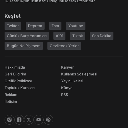
IQ Testi: IQ'unuzun Kaç Olduğunu Merak Ettiniz mi?
Keşfet
Twitter
Deprem
Zam
Youtube
Günlük Burç Yorumları
A101
Tiktok
Son Dakika
Bugün Ne Pişirsem
Gezilecek Yerler
Hakkımızda
Kariyer
Geri Bildirim
Kullanıcı Sözleşmesi
Gizlilik Politikası
Yayın İlkeleri
Topluluk Kuralları
Künye
Reklam
RSS
İletişim