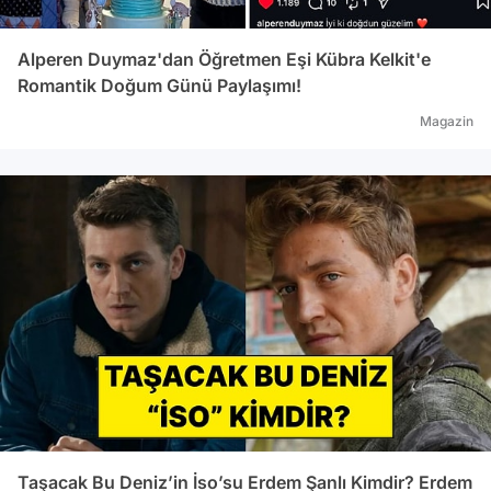
Alperen Duymaz'dan Öğretmen Eşi Kübra Kelkit'e
Romantik Doğum Günü Paylaşımı!
Magazin
Taşacak Bu Deniz’in İso’su Erdem Şanlı Kimdir? Erdem