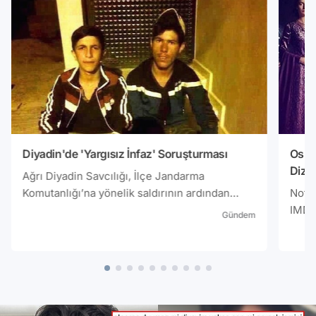
Diyadin'de 'Yargısız İnfaz' Soruşturması
Osman
Dizis
Ağrı Diyadin Savcılığı, İlçe Jandarma
Komutanlığı’na yönelik saldırının ardından
Not: 
çıkan çatışmada fırın işçisi oldukları belirtilen
IMDb'
Gündem
15 ve 16 yaşlarında iki çocuğun ‘yargısız
infaz’la öldürüldükleri iddiasıyla ilgili
soruşturma başlattı.