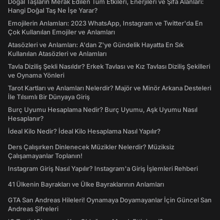
Doğal Taşların Merak Edilen Tüm Etkileri, Enerjileri ve Şifa Alanları:
Hangi Doğal Taş Ne İşe Yarar?
Emojilerin Anlamları: 2023 WhatsApp, Instagram ve Twitter'da En
Çok Kullanılan Emojiler ve Anlamları
Atasözleri ve Anlamları: A'dan Z'ye Gündelik Hayatta En Sık
Kullanılan Atasözleri ve Anlamları
Tavla Diziliş Şekli Nasıldır? Erkek Tavlası ve Kız Tavlası Diziliş Şekilleri
ve Oynama Yönleri
Tarot Kartları ve Anlamları Nelerdir? Majör ve Minör Arkana Desteleri
İle Tılsımlı Bir Dünyaya Giriş
Burç Uyumu Hesaplama Nedir? Burç Uyumu, Aşk Uyumu Nasıl
Hesaplanır?
İdeal Kilo Nedir? İdeal Kilo Hesaplama Nasıl Yapılır?
Ders Çalışırken Dinlenecek Müzikler Nelerdir? Müziksiz
Çalışamayanlar Toplanın!
Instagram Giriş Nasıl Yapılır? Instagram'a Giriş İşlemleri Rehberi
41 Ülkenin Bayrakları ve Ülke Bayraklarının Anlamları
GTA San Andreas Hileleri! Oynamaya Doyamayanlar İçin Güncel San
Andreas Şifreleri