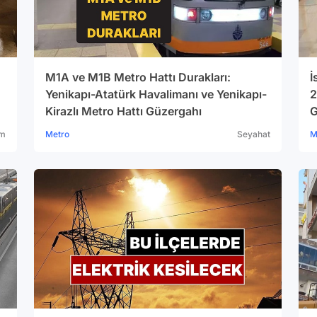
M1A ve M1B Metro Hattı Durakları:
İ
Yenikapı-Atatürk Havalimanı ve Yenikapı-
2
Kirazlı Metro Hattı Güzergahı
G
am
Metro
Seyahat
M