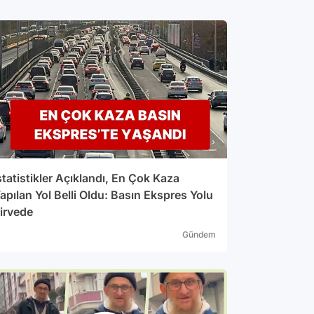
veriliyor. Hizmet kalitesi ve bandwith
bilgi verilmezken önümüzdeki günlerde
t bağlantı koşullarını test edeceğiz.
ler 1- Taksim Meydanı ve
nü
statistikler Açıklandı, En Çok Kaza
apılan Yol Belli Oldu: Basın Ekspres Yolu
irvede
gar
Gündem