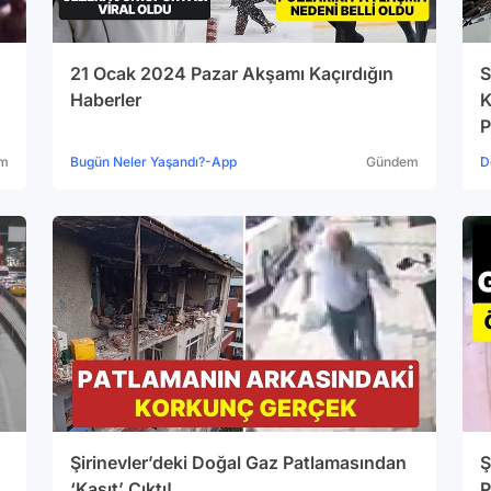
21 Ocak 2024 Pazar Akşamı Kaçırdığın
S
Haberler
K
P
m
Bugün Neler Yaşandı?-App
Gündem
D
:
Şirinevler’deki Doğal Gaz Patlamasından
Ş
‘Kasıt’ Çıktı!
P