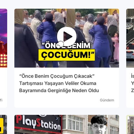
alıyor. Şu anda 27 nokta da hizmet 
genişliği hakkında her hangi bir 
İstanbul’da verilen ücretsiz interne
İstanbul’da Ücretsiz Wi-Fİ hizmeti verilen bölge
İstiklal Caddesi(Galatasaray Lisesi) 2- Sultanahmet Meydanı 3- Eminö
Meydanı 4- Beşiktaş Meydanı 5- Kadıköy Meydanı 6- Üsküdar Meydanı 7-
Sultanbeyli Meydanı 8- Beyazıd Meydanı 9- Mecidiyeköy Meydanı ve
Cevahir Önü 10- Miniatürk/İBB Bilgilendirme Çadırı 11- Saraçhane Parkı 12-
Emirgan Korusu 13- Hidiv Kasrı korusu 14-Aksaray Meydanı 15- Bakırköy
Meydanı 16- Beylikdüzü Meydanı 17- Eyüp Meydanı 18- Kartal Meydanı 19-
Sarıyer İBB İletişim Noktası 20- Avcılar İBB İletişim Noktası 21- Şirinevler
“Önce Benim Çocuğum Çıkacak”
İ
Meydanı 22- Pierre Lotti Tepesi 23- Anadolu Hisarı İskelesi 24- Dragos
Tartışması Yaşayan Veliler Okuma
Y
Sosyal Tesisler Çevresi 25- Galata Kulesi ve Yakın Çevresi 26- Alibeyköy
Bayramında Gerginliğe Neden Oldu
Z
Cep Otogarı 27- Bayrampaşa Oto
fi
Gündem