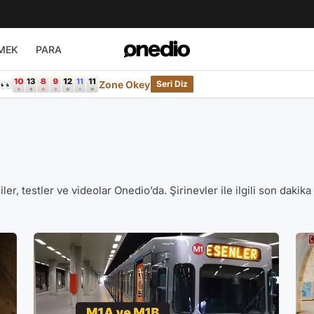
MEK
PARA
e👀
Zone Okey
Seri Diz
eriler, testler ve videolar Onedio’da. Şirinevler ile ilgili son dakik