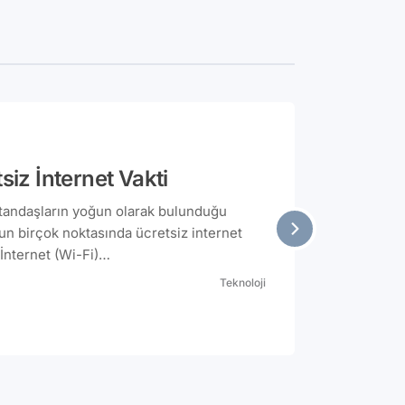
tsiz İnternet Vakti
atandaşların yoğun olarak bulunduğu
un birçok noktasında ücretsiz internet
ep telefon numarası sisteme girilerek
Teknoloji
 kayıt olunacak. Alınacak şifre ile
da çokça örneği
hizmeti öncelikle İstanbul’un yoğun
ilmiş durumda. Bu yerler arasında
lar ve otogar gibi ulaşım noktaları yer