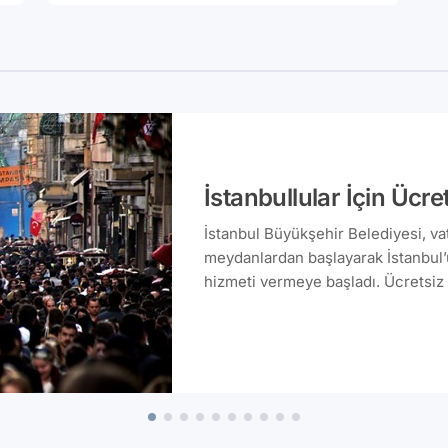
İstanbullular İçin Ücre
İstanbul Büyükşehir Belediyesi, v
meydanlardan başlayarak İstanbul’
hizmeti vermeye başladı. Ücretsiz İnternet (Wi-Fi)
bağlantısından faydalanmak için c
alınacak bir SMS şifresiyle sisteme
ücretsiz internet kullanımı mümkün olacak. Yurt dışın
bulunan ücretsiz internet (Wi-Fi) 
olduğu ve turistik bölgelerine ver
meydanlar, tarihi ve kültürel mekan