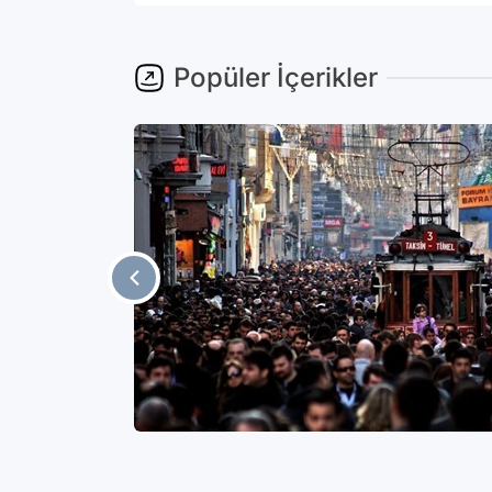
Popüler İçerikler
yağa
 patatesi
 müdürü
ı.Bakırköy
storanın
Gündem
iyeli H. C.
ttığı
 eylemin
ulunmamasını
a yer