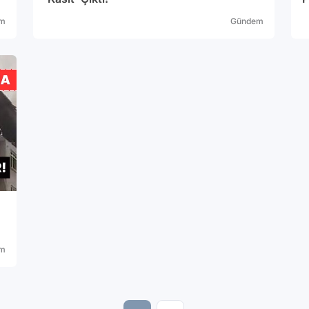
m
Gündem
m