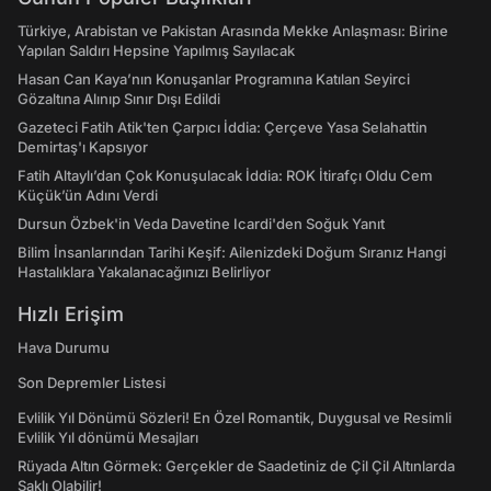
Türkiye, Arabistan ve Pakistan Arasında Mekke Anlaşması: Birine
Yapılan Saldırı Hepsine Yapılmış Sayılacak
Hasan Can Kaya’nın Konuşanlar Programına Katılan Seyirci
Gözaltına Alınıp Sınır Dışı Edildi
Gazeteci Fatih Atik'ten Çarpıcı İddia: Çerçeve Yasa Selahattin
Demirtaş'ı Kapsıyor
Fatih Altaylı’dan Çok Konuşulacak İddia: ROK İtirafçı Oldu Cem
Küçük’ün Adını Verdi
Dursun Özbek'in Veda Davetine Icardi'den Soğuk Yanıt
Bilim İnsanlarından Tarihi Keşif: Ailenizdeki Doğum Sıranız Hangi
Hastalıklara Yakalanacağınızı Belirliyor
Hızlı Erişim
Hava Durumu
Son Depremler Listesi
Evlilik Yıl Dönümü Sözleri! En Özel Romantik, Duygusal ve Resimli
Evlilik Yıl dönümü Mesajları
Rüyada Altın Görmek: Gerçekler de Saadetiniz de Çil Çil Altınlarda
Saklı Olabilir!