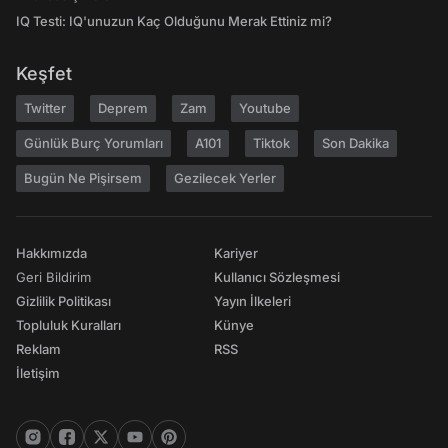
IQ Testi: IQ'unuzun Kaç Olduğunu Merak Ettiniz mi?
Keşfet
Twitter
Deprem
Zam
Youtube
Günlük Burç Yorumları
A101
Tiktok
Son Dakika
Bugün Ne Pişirsem
Gezilecek Yerler
Hakkımızda
Kariyer
Geri Bildirim
Kullanıcı Sözleşmesi
Gizlilik Politikası
Yayın İlkeleri
Topluluk Kuralları
Künye
Reklam
RSS
İletişim