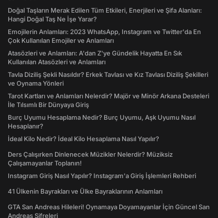
Doğal Taşların Merak Edilen Tüm Etkileri, Enerjileri ve Şifa Alanları:
Hangi Doğal Taş Ne İşe Yarar?
Emojilerin Anlamları: 2023 WhatsApp, Instagram ve Twitter'da En
Çok Kullanılan Emojiler ve Anlamları
Atasözleri ve Anlamları: A'dan Z'ye Gündelik Hayatta En Sık
Kullanılan Atasözleri ve Anlamları
Tavla Diziliş Şekli Nasıldır? Erkek Tavlası ve Kız Tavlası Diziliş Şekilleri
ve Oynama Yönleri
Tarot Kartları ve Anlamları Nelerdir? Majör ve Minör Arkana Desteleri
İle Tılsımlı Bir Dünyaya Giriş
Burç Uyumu Hesaplama Nedir? Burç Uyumu, Aşk Uyumu Nasıl
Hesaplanır?
İdeal Kilo Nedir? İdeal Kilo Hesaplama Nasıl Yapılır?
Ders Çalışırken Dinlenecek Müzikler Nelerdir? Müziksiz
Çalışamayanlar Toplanın!
Instagram Giriş Nasıl Yapılır? Instagram'a Giriş İşlemleri Rehberi
41 Ülkenin Bayrakları ve Ülke Bayraklarının Anlamları
GTA San Andreas Hileleri! Oynamaya Doyamayanlar İçin Güncel San
Andreas Şifreleri