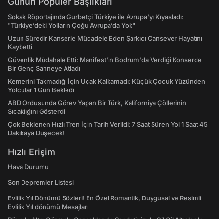
Günün Popüler Başlıkları
Sokak Röportajında Gurbetçi Türkiye ile Avrupa'yı Kıyasladı:
"Türkiye’deki Yolların Çoğu Avrupa’da Yok"
Uzun Süredir Kanserle Mücadele Eden Şarkıcı Cansever Hayatını
Kaybetti
Güvenlik Müdahale Etti: Manifest'in Bodrum'da Verdiği Konserde
Bir Genç Sahneye Atladı
Kemerini Takmadığı İçin Uçak Kalkamadı: Küçük Çocuk Yüzünden
Yolcular 1 Gün Bekledi
ABD Ordusunda Görev Yapan Bir Türk, Kaliforniya Çöllerinin
Sıcaklığını Gösterdi
Çok Beklenen Hızlı Tren İçin Tarih Verildi: 7 Saat Süren Yol 1 Saat 45
Dakikaya Düşecek!
Hızlı Erişim
Hava Durumu
Son Depremler Listesi
Evlilik Yıl Dönümü Sözleri! En Özel Romantik, Duygusal ve Resimli
Evlilik Yıl dönümü Mesajları