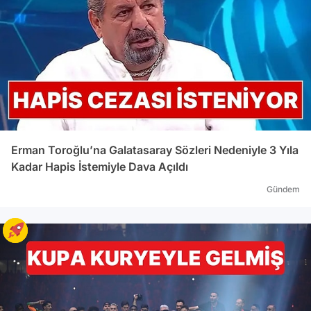
YARS
Lises
Ünive
oldu.
Ünive
Ticar
Ünive
Ceza 
Ünive
Erman Toroğlu’na Galatasaray Sözleri Nedeniyle 3 Yıla
göre
Kadar Hapis İstemiyle Dava Açıldı
Erdoğ
Gündem
Başka
rektö
seçim
görev
Ayrıc
Baros
seçil