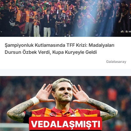
sürd
Şampiyonluk Kutlamasında TFF Krizi: Madalyaları
Dursun Özbek Verdi, Kupa Kuryeyle Geldi
Galatasaray