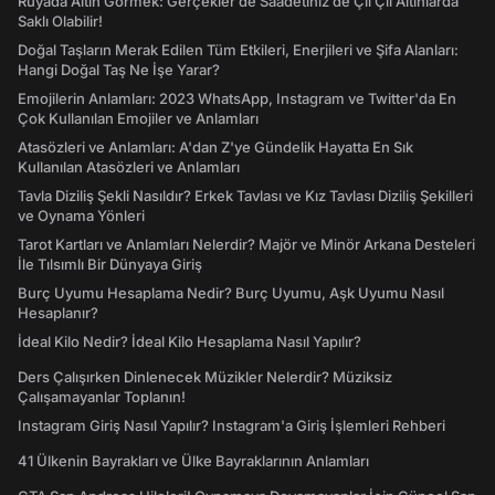
Rüyada Altın Görmek: Gerçekler de Saadetiniz de Çil Çil Altınlarda
Saklı Olabilir!
Doğal Taşların Merak Edilen Tüm Etkileri, Enerjileri ve Şifa Alanları:
Hangi Doğal Taş Ne İşe Yarar?
Emojilerin Anlamları: 2023 WhatsApp, Instagram ve Twitter'da En
Çok Kullanılan Emojiler ve Anlamları
Atasözleri ve Anlamları: A'dan Z'ye Gündelik Hayatta En Sık
Kullanılan Atasözleri ve Anlamları
Tavla Diziliş Şekli Nasıldır? Erkek Tavlası ve Kız Tavlası Diziliş Şekilleri
ve Oynama Yönleri
Tarot Kartları ve Anlamları Nelerdir? Majör ve Minör Arkana Desteleri
İle Tılsımlı Bir Dünyaya Giriş
Burç Uyumu Hesaplama Nedir? Burç Uyumu, Aşk Uyumu Nasıl
Hesaplanır?
İdeal Kilo Nedir? İdeal Kilo Hesaplama Nasıl Yapılır?
Ders Çalışırken Dinlenecek Müzikler Nelerdir? Müziksiz
Çalışamayanlar Toplanın!
Instagram Giriş Nasıl Yapılır? Instagram'a Giriş İşlemleri Rehberi
41 Ülkenin Bayrakları ve Ülke Bayraklarının Anlamları