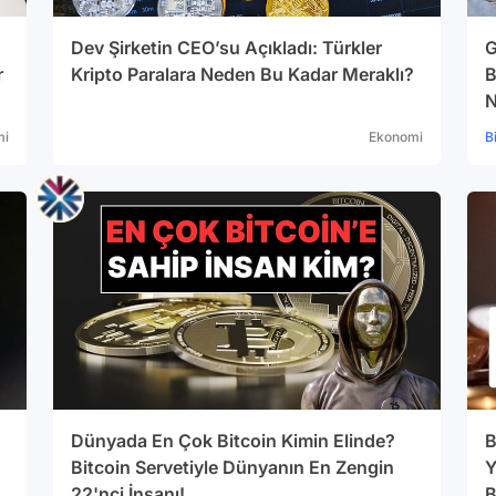
Dev Şirketin CEO’su Açıkladı: Türkler
G
r
Kripto Paralara Neden Bu Kadar Meraklı?
B
N
mi
Ekonomi
B
Dünyada En Çok Bitcoin Kimin Elinde?
B
Bitcoin Servetiyle Dünyanın En Zengin
Y
22'nci İnsanı!
B