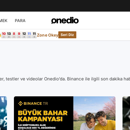
MEK
PARA

Zone Okey
Seri Diz
iler, testler ve videolar Onedio’da. Binance ile ilgili son dakika ha