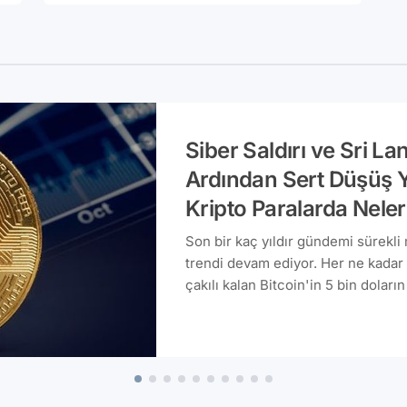
Siber Saldırı ve Sri La
Ardından Sert Düşüş Y
Kripto Paralarda Nele
Son bir kaç yıldır gündemi sürekli
trendi devam ediyor. Her ne kadar 
çakılı kalan Bitcoin'in 5 bin dolar
son gelişmeler neler? Kripto para 
birlikte inceleyelim.