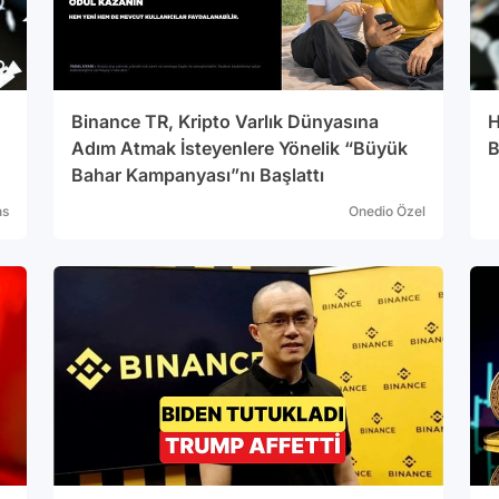
Binance TR, Kripto Varlık Dünyasına
H
Adım Atmak İsteyenlere Yönelik “Büyük
B
Bahar Kampanyası”nı Başlattı
ns
Onedio Özel