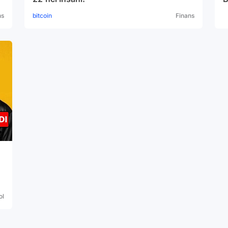
ns
bitcoin
Finans
ol