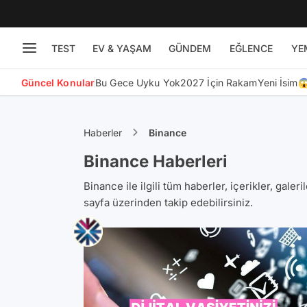
TEST
EV & YAŞAM
GÜNDEM
EĞLENCE
YE
Güncel Konular
Bu Gece Uyku Yok
2027 İçin Rakam
Yeni İsim
Haberler
Binance
Binance Haberleri
Binance ile ilgili tüm haberler, içerikler, galer
sayfa üzerinden takip edebilirsiniz.