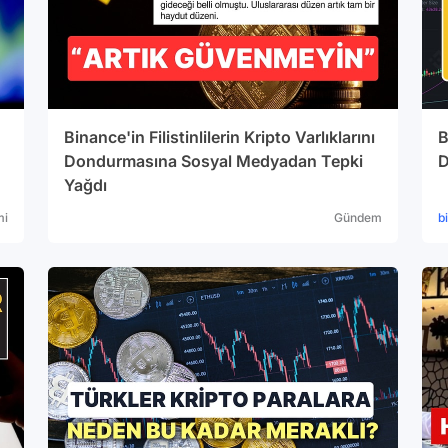
Binance'in Filistinlilerin Kripto Varlıklarını
B
Dondurmasına Sosyal Medyadan Tepki
D
Yağdı
mi
Gündem
b