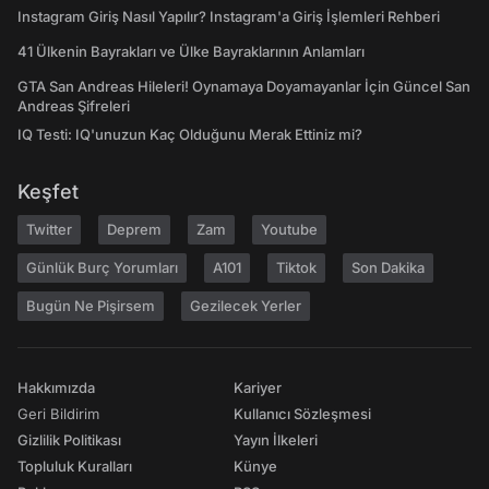
Instagram Giriş Nasıl Yapılır? Instagram'a Giriş İşlemleri Rehberi
41 Ülkenin Bayrakları ve Ülke Bayraklarının Anlamları
GTA San Andreas Hileleri! Oynamaya Doyamayanlar İçin Güncel San
Andreas Şifreleri
IQ Testi: IQ'unuzun Kaç Olduğunu Merak Ettiniz mi?
Keşfet
Twitter
Deprem
Zam
Youtube
Günlük Burç Yorumları
A101
Tiktok
Son Dakika
Bugün Ne Pişirsem
Gezilecek Yerler
Hakkımızda
Kariyer
Geri Bildirim
Kullanıcı Sözleşmesi
Gizlilik Politikası
Yayın İlkeleri
Topluluk Kuralları
Künye