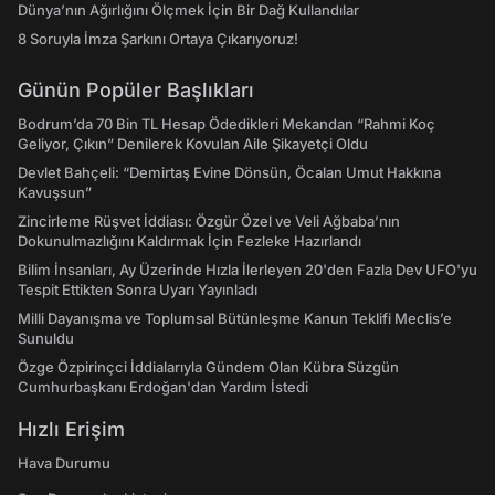
Dünya’nın Ağırlığını Ölçmek İçin Bir Dağ Kullandılar
8 Soruyla İmza Şarkını Ortaya Çıkarıyoruz!
Günün Popüler Başlıkları
Bodrum’da 70 Bin TL Hesap Ödedikleri Mekandan “Rahmi Koç
Geliyor, Çıkın” Denilerek Kovulan Aile Şikayetçi Oldu
Devlet Bahçeli: “Demirtaş Evine Dönsün, Öcalan Umut Hakkına
Kavuşsun”
Zincirleme Rüşvet İddiası: Özgür Özel ve Veli Ağbaba’nın
Dokunulmazlığını Kaldırmak İçin Fezleke Hazırlandı
Bilim İnsanları, Ay Üzerinde Hızla İlerleyen 20'den Fazla Dev UFO'yu
Tespit Ettikten Sonra Uyarı Yayınladı
Milli Dayanışma ve Toplumsal Bütünleşme Kanun Teklifi Meclis’e
Sunuldu
Özge Özpirinçci İddialarıyla Gündem Olan Kübra Süzgün
Cumhurbaşkanı Erdoğan'dan Yardım İstedi
Hızlı Erişim
Hava Durumu