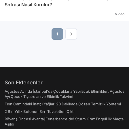
Sofrası Nasıl Kurulur?
Video
1
Son Eklenenler
Ağustos Ayında İstanbul'da Çocuklarla Yapılacak Etkinlikler: Ağustos
Ayı Çocuk Tiyatroları ve Etkinlik Takvimi
Fırın Camındaki İnatçı Yağları 20 Dakikada Çözen Temizlik Yöntemi
2 Bin Yıllık Betonun Sırrı Tuvaletten Çıktı
Rövanş Öncesi Avantaj Fenerbahçe'de! Sturm Graz Engeli İlk Maçta
Aşıldı