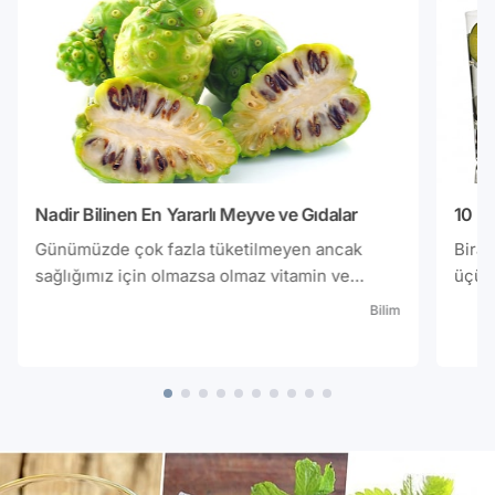
Nadir Bilinen En Yararlı Meyve ve Gıdalar
10 Ün
Günümüzde çok fazla tüketilmeyen ancak
Bira,
sağlığımız için olmazsa olmaz vitamin ve
üçünc
mineraller bakımından en yüksek değerlere
tüket
Bilim
sahip olan bu nadir meyveleri sizin için
arpa 
derledim.Gelin bu özel meyvelere bir göz
ve ge
atalım;
elde 
gerek
Avust
Yılda
satılı