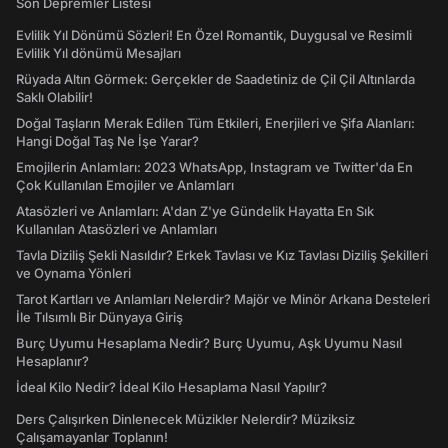
Son Depremler Listesi
Evlilik Yıl Dönümü Sözleri! En Özel Romantik, Duygusal ve Resimli
Evlilik Yıl dönümü Mesajları
Rüyada Altın Görmek: Gerçekler de Saadetiniz de Çil Çil Altınlarda
Saklı Olabilir!
Doğal Taşların Merak Edilen Tüm Etkileri, Enerjileri ve Şifa Alanları:
Hangi Doğal Taş Ne İşe Yarar?
Emojilerin Anlamları: 2023 WhatsApp, Instagram ve Twitter'da En
Çok Kullanılan Emojiler ve Anlamları
Atasözleri ve Anlamları: A'dan Z'ye Gündelik Hayatta En Sık
Kullanılan Atasözleri ve Anlamları
Tavla Diziliş Şekli Nasıldır? Erkek Tavlası ve Kız Tavlası Diziliş Şekilleri
ve Oynama Yönleri
Tarot Kartları ve Anlamları Nelerdir? Majör ve Minör Arkana Desteleri
İle Tılsımlı Bir Dünyaya Giriş
Burç Uyumu Hesaplama Nedir? Burç Uyumu, Aşk Uyumu Nasıl
Hesaplanır?
İdeal Kilo Nedir? İdeal Kilo Hesaplama Nasıl Yapılır?
Ders Çalışırken Dinlenecek Müzikler Nelerdir? Müziksiz
Çalışamayanlar Toplanın!