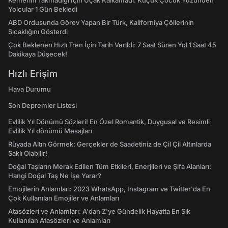
Kemerini Takmadığı İçin Uçak Kalkamadı: Küçük Çocuk Yüzünden
Yolcular 1 Gün Bekledi
ABD Ordusunda Görev Yapan Bir Türk, Kaliforniya Çöllerinin
Sıcaklığını Gösterdi
Çok Beklenen Hızlı Tren İçin Tarih Verildi: 7 Saat Süren Yol 1 Saat 45
Dakikaya Düşecek!
Hızlı Erişim
Hava Durumu
Son Depremler Listesi
Evlilik Yıl Dönümü Sözleri! En Özel Romantik, Duygusal ve Resimli
Evlilik Yıl dönümü Mesajları
Rüyada Altın Görmek: Gerçekler de Saadetiniz de Çil Çil Altınlarda
Saklı Olabilir!
Doğal Taşların Merak Edilen Tüm Etkileri, Enerjileri ve Şifa Alanları:
Hangi Doğal Taş Ne İşe Yarar?
Emojilerin Anlamları: 2023 WhatsApp, Instagram ve Twitter'da En
Çok Kullanılan Emojiler ve Anlamları
Atasözleri ve Anlamları: A'dan Z'ye Gündelik Hayatta En Sık
Kullanılan Atasözleri ve Anlamları