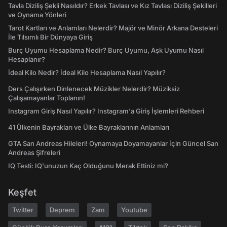
Tavla Diziliş Şekli Nasıldır? Erkek Tavlası ve Kız Tavlası Diziliş Şekilleri
ve Oynama Yönleri
Tarot Kartları ve Anlamları Nelerdir? Majör ve Minör Arkana Desteleri
İle Tılsımlı Bir Dünyaya Giriş
Burç Uyumu Hesaplama Nedir? Burç Uyumu, Aşk Uyumu Nasıl
Hesaplanır?
İdeal Kilo Nedir? İdeal Kilo Hesaplama Nasıl Yapılır?
Ders Çalışırken Dinlenecek Müzikler Nelerdir? Müziksiz
Çalışamayanlar Toplanın!
Instagram Giriş Nasıl Yapılır? Instagram'a Giriş İşlemleri Rehberi
41 Ülkenin Bayrakları ve Ülke Bayraklarının Anlamları
GTA San Andreas Hileleri! Oynamaya Doyamayanlar İçin Güncel San
Andreas Şifreleri
IQ Testi: IQ'unuzun Kaç Olduğunu Merak Ettiniz mi?
Keşfet
Twitter
Deprem
Zam
Youtube