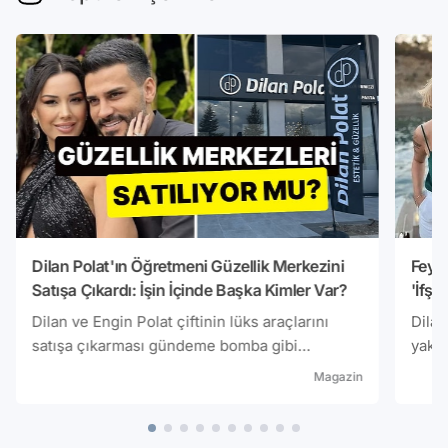
Dilan Polat'ın Öğretmeni Güzellik Merkezini
Feyza
Satışa Çıkardı: İşin İçinde Başka Kimler Var?
'İfşa
Duyu
Dilan ve Engin Polat çiftinin lüks araçlarını
Dilan
satışa çıkarması gündeme bomba gibi
yakın
düşmüştü! Son olarak Dilan Polat'ın öğretmeni
bir k
Magazin
olarak bilinen kişinin güzellik merkezinin
dünya
satışa çıkarıldığı görüldü.
Günge
'ifşa