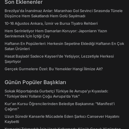
Son Eklenenler
Brezilya'da İnanılmaz Anlar: Maranhao Gol Sevinci Sırasında Tünele
Düşünce Hem Sakatlandı Hem Golü Sayılmadı
10-16 Ağustos Ankara, İzmir ve Bursa Tiyatro Rehberi
Hem Serinletiyor Hem Damarları Koruyor: Japonların Yazın
Serinlemek İçin İçtiği Çay
Haftanın En Popülerleri: Herkesin Sepetine Eklediği Haftanın En Çok
Satan Ürünleri
Hasat Başladı! Sadece Kayseri’de Yetişiyor, Lezzetiyle Herkesi
Şaşırtıyor
Gerçek Gurmelere Özel: Bu Yemekler Hangi İlimize Ait?
Günün Popüler Başlıkları
Sokak Röportajında Gurbetçi Türkiye ile Avrupa'yı Kıyasladı:
"Türkiye’deki Yolların Çoğu Avrupa’da Yok"
Kur'an Kursu Öğrencilerinden Belediye Başkanına: "Manifest’i
Çağırın"
Uzun Süredir Kanserle Mücadele Eden Şarkıcı Cansever Hayatını
Kaybetti