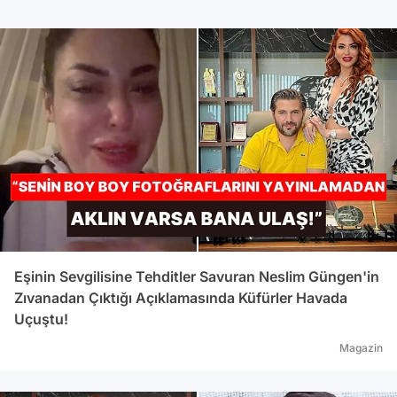
kalma
ince
Eşinin Sevgilisine Tehditler Savuran Neslim Güngen'in
Zıvanadan Çıktığı Açıklamasında Küfürler Havada
Uçuştu!
Magazin