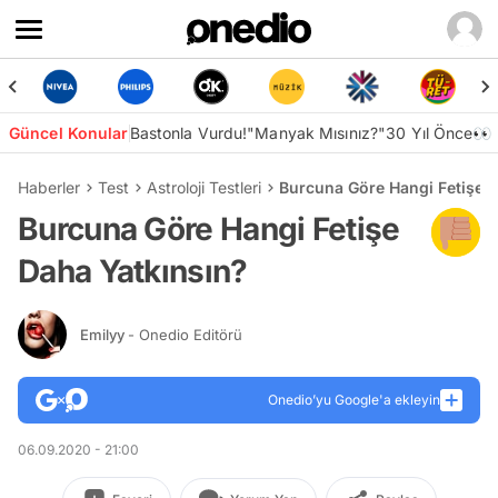
Güncel Konular
Bastonla Vurdu!
"Manyak Mısınız?"
30 Yıl Önce👀
Haberler
Test
Astroloji Testleri
Burcuna Göre Hangi Fetişe D
Burcuna Göre Hangi Fetişe
Daha Yatkınsın?
Emilyy
- Onedio Editörü
Onedio’yu Google'a ekleyin
06.09.2020 - 21:00