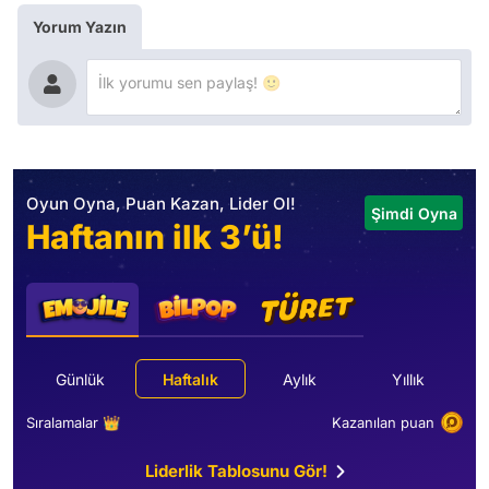
Yorum Yazın
Oyun Oyna, Puan Kazan, Lider Ol!
Şimdi Oyna
Haftanın ilk 3’ü!
Günlük
Haftalık
Aylık
Yıllık
Sıralamalar 👑
Kazanılan puan
Liderlik Tablosunu Gör!