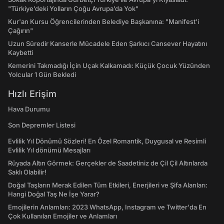
"Türkiye’deki Yolların Çoğu Avrupa’da Yok"
Kur'an Kursu Öğrencilerinden Belediye Başkanına: "Manifest’i
Çağırın"
Uzun Süredir Kanserle Mücadele Eden Şarkıcı Cansever Hayatını
Kaybetti
Kemerini Takmadığı İçin Uçak Kalkamadı: Küçük Çocuk Yüzünden
Yolcular 1 Gün Bekledi
Hızlı Erişim
Hava Durumu
Son Depremler Listesi
Evlilik Yıl Dönümü Sözleri! En Özel Romantik, Duygusal ve Resimli
Evlilik Yıl dönümü Mesajları
Rüyada Altın Görmek: Gerçekler de Saadetiniz de Çil Çil Altınlarda
Saklı Olabilir!
Doğal Taşların Merak Edilen Tüm Etkileri, Enerjileri ve Şifa Alanları:
Hangi Doğal Taş Ne İşe Yarar?
Emojilerin Anlamları: 2023 WhatsApp, Instagram ve Twitter'da En
Çok Kullanılan Emojiler ve Anlamları