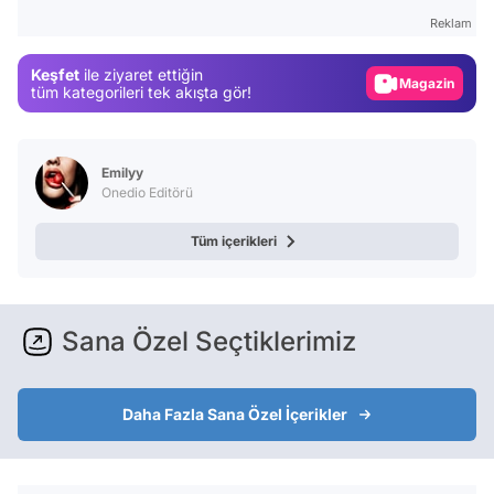
Test
Reklam
Gündem
Keşfet
ile ziyaret ettiğin
Magazin
tüm kategorileri tek akışta gör!
Video
Test
Emilyy
Onedio Editörü
Tüm içerikleri
Sana Özel Seçtiklerimiz
Daha Fazla Sana Özel İçerikler