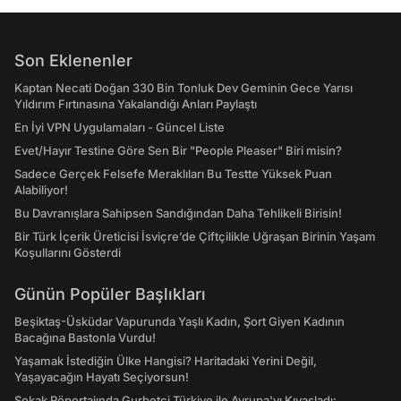
Son Eklenenler
Kaptan Necati Doğan 330 Bin Tonluk Dev Geminin Gece Yarısı
Yıldırım Fırtınasına Yakalandığı Anları Paylaştı
En İyi VPN Uygulamaları - Güncel Liste
Evet/Hayır Testine Göre Sen Bir "People Pleaser" Biri misin?
Sadece Gerçek Felsefe Meraklıları Bu Testte Yüksek Puan
Alabiliyor!
Bu Davranışlara Sahipsen Sandığından Daha Tehlikeli Birisin!
Bir Türk İçerik Üreticisi İsviçre’de Çiftçilikle Uğraşan Birinin Yaşam
Koşullarını Gösterdi
Günün Popüler Başlıkları
Beşiktaş-Üsküdar Vapurunda Yaşlı Kadın, Şort Giyen Kadının
Bacağına Bastonla Vurdu!
Yaşamak İstediğin Ülke Hangisi? Haritadaki Yerini Değil,
Yaşayacağın Hayatı Seçiyorsun!
Sokak Röportajında Gurbetçi Türkiye ile Avrupa'yı Kıyasladı: