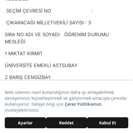
SEÇİM ÇEVRESİ NO :
ÇIKARACAĞI MİLLETVEKİLİ SAYISI : 3
SIRA NO ADI VE SOYADI ÖĞRENİM DURUMU
MESLEĞİ
1 MIKTAT KIRMIT
ÜNİVERSİTE EMEKLİ ASTSUBAY
2 BARIŞ CENGİZBAY
LİSE İŞLETMECİ
3 FATİH SÖKMEN ÜNİVERSİTE MADEN MÜHENDİSİ
HATAY
SEÇİM ÇEVRESİ NO :