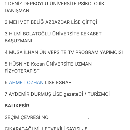
1 DENİZ DEPBOYLU ÜNİVERSİTE PSİKOLOJİK
DANIŞMAN
2 MEHMET BELİĞ AZBAZDAR LİSE ÇİFTÇİ
3 HİLMİ BOLATOĞLU ÜNİVERSİTE REKABET
BAŞUZMANI
4 MUSA İLHAN ÜNİVERSİTE TV PROGRAM YAPIMCISI
5 HÜSNİYE Kozan ÜNİVERSİTE UZMAN
FİZYOTERAPİST
6
AHMET ÖZHAN
LİSE ESNAF
7 AYDEMİR DURMUŞ LİSE gazeteCİ / TURİZMCİ
BALIKESİR
SEÇİM ÇEVRESİ NO :
ÇIKARACAĞI MİLLETVEKİLİ SAYISI : 8