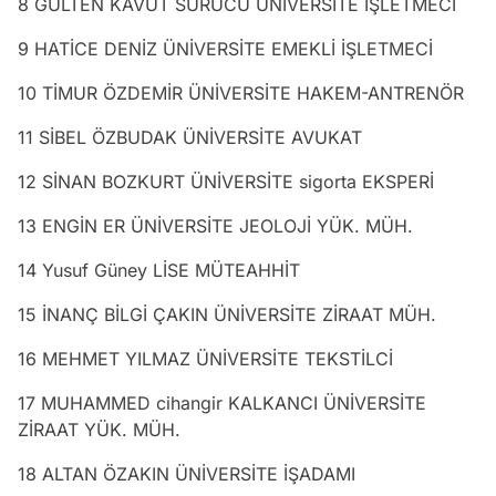
8 GÜLTEN KAVUT SÜRÜCÜ ÜNİVERSİTE İŞLETMECİ
9 HATİCE DENİZ ÜNİVERSİTE EMEKLİ İŞLETMECİ
10 TİMUR ÖZDEMİR ÜNİVERSİTE HAKEM-ANTRENÖR
11 SİBEL ÖZBUDAK ÜNİVERSİTE AVUKAT
12 SİNAN BOZKURT ÜNİVERSİTE sigorta EKSPERİ
13 ENGİN ER ÜNİVERSİTE JEOLOJİ YÜK. MÜH.
14 Yusuf Güney LİSE MÜTEAHHİT
15 İNANÇ BİLGİ ÇAKIN ÜNİVERSİTE ZİRAAT MÜH.
16 MEHMET YILMAZ ÜNİVERSİTE TEKSTİLCİ
17 MUHAMMED cihangir KALKANCI ÜNİVERSİTE
ZİRAAT YÜK. MÜH.
18 ALTAN ÖZAKIN ÜNİVERSİTE İŞADAMI