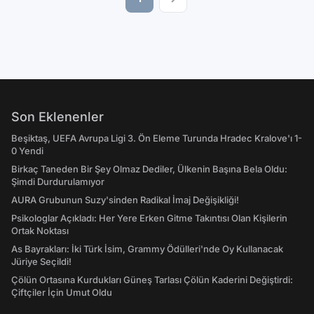
Son Eklenenler
Beşiktaş, UEFA Avrupa Ligi 3. Ön Eleme Turunda Hradec Kralove'ı 1-
0 Yendi
Birkaç Taneden Bir Şey Olmaz Dediler, Ülkenin Başına Bela Oldu:
Şimdi Durdurulamıyor
AURA Grubunun Suzy'sinden Radikal İmaj Değişikliği!
Psikologlar Açıkladı: Her Yere Erken Gitme Takıntısı Olan Kişilerin
Ortak Noktası
As Bayrakları: İki Türk İsim, Grammy Ödülleri'nde Oy Kullanacak
Jüriye Seçildi!
Çölün Ortasına Kurdukları Güneş Tarlası Çölün Kaderini Değiştirdi:
Çiftçiler İçin Umut Oldu