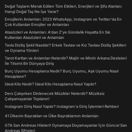
Doğal Taşların Merak Edilen Tüm Etkileri, Enerjileri ve Şifa Alanları:
Hangi Doğal Taş Ne İşe Yarar?
Emojilerin Anlamları: 2023 WhatsApp, Instagram ve Twitter'da En
Çok Kullanılan Emojiler ve Anlamları
Atasözleri ve Anlamları: A'dan Z'ye Gündelik Hayatta En Sık
Kullanılan Atasözleri ve Anlamları
Tavla Diziliş Şekli Nasıldır? Erkek Tavlası ve Kız Tavlası Diziliş Şekilleri
ve Oynama Yönleri
Tarot Kartları ve Anlamları Nelerdir? Majör ve Minör Arkana Desteleri
İle Tılsımlı Bir Dünyaya Giriş
Burç Uyumu Hesaplama Nedir? Burç Uyumu, Aşk Uyumu Nasıl
Hesaplanır?
İdeal Kilo Nedir? İdeal Kilo Hesaplama Nasıl Yapılır?
Ders Çalışırken Dinlenecek Müzikler Nelerdir? Müziksiz
Çalışamayanlar Toplanın!
Instagram Giriş Nasıl Yapılır? Instagram'a Giriş İşlemleri Rehberi
41 Ülkenin Bayrakları ve Ülke Bayraklarının Anlamları
GTA San Andreas Hileleri! Oynamaya Doyamayanlar İçin Güncel San
Andreas Şifreleri