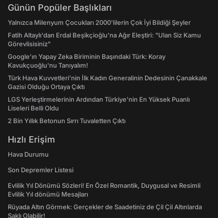
Günün Popüler Başlıkları
Yalnızca Milenyum Çocukları 2000'lilerin Çok İyi Bildiği Şeyler
Fatih Altaylı'dan Erdal Beşikçioğlu'na Ağır Eleştiri: "Ulan Siz Kamu
Görevlisisiniz"
Google'ın Yapay Zeka Biriminin Başındaki Türk: Koray
Kavukçuoğlu'nu Tanıyalım!
Türk Hava Kuvvetleri'nin İlk Kadın Generalinin Dedesinin Çanakkale
Gazisi Olduğu Ortaya Çıktı
LGS Yerleştirmelerinin Ardından Türkiye'nin En Yüksek Puanlı
Liseleri Belli Oldu
2 Bin Yıllık Betonun Sırrı Tuvaletten Çıktı
Hızlı Erişim
Hava Durumu
Son Depremler Listesi
Evlilik Yıl Dönümü Sözleri! En Özel Romantik, Duygusal ve Resimli
Evlilik Yıl dönümü Mesajları
Rüyada Altın Görmek: Gerçekler de Saadetiniz de Çil Çil Altınlarda
Saklı Olabilir!