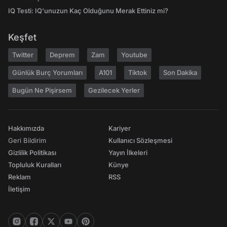
IQ Testi: IQ'unuzun Kaç Olduğunu Merak Ettiniz mi?
Keşfet
Twitter
Deprem
Zam
Youtube
Günlük Burç Yorumları
A101
Tiktok
Son Dakika
Bugün Ne Pişirsem
Gezilecek Yerler
Hakkımızda
Kariyer
Geri Bildirim
Kullanıcı Sözleşmesi
Gizlilik Politikası
Yayın İlkeleri
Topluluk Kuralları
Künye
Reklam
RSS
İletişim