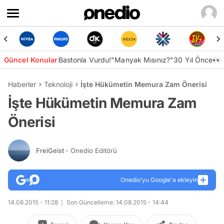
Güncel Konular
Bastonla Vurdu!
"Manyak Mısınız?"
30 Yıl Önce👀
Haberler
Teknoloji
İşte Hükümetin Memura Zam Önerisi
İşte Hükümetin Memura Zam
Önerisi
FreiGeist
- Onedio Editörü
Onedio’yu Google'a ekleyin
14.08.2015 - 11:28
Son Güncelleme: 14.08.2015 - 14:44