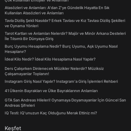
Çok Kullanılan Emojiler ve Anlamları
Atasözleri ve Anlamları: A'dan Z'ye Gündelik Hayatta En Sık
Kullanılan Atasözleri ve Anlamları
Tavla Diziliş Şekli Nasıldır? Erkek Tavlası ve Kız Tavlası Diziliş Şekilleri
ve Oynama Yönleri
Tarot Kartları ve Anlamları Nelerdir? Majör ve Minör Arkana Desteleri
İle Tılsımlı Bir Dünyaya Giriş
Burç Uyumu Hesaplama Nedir? Burç Uyumu, Aşk Uyumu Nasıl
Hesaplanır?
İdeal Kilo Nedir? İdeal Kilo Hesaplama Nasıl Yapılır?
Ders Çalışırken Dinlenecek Müzikler Nelerdir? Müziksiz
Çalışamayanlar Toplanın!
Instagram Giriş Nasıl Yapılır? Instagram'a Giriş İşlemleri Rehberi
41 Ülkenin Bayrakları ve Ülke Bayraklarının Anlamları
GTA San Andreas Hileleri! Oynamaya Doyamayanlar İçin Güncel San
Andreas Şifreleri
IQ Testi: IQ'unuzun Kaç Olduğunu Merak Ettiniz mi?
Keşfet