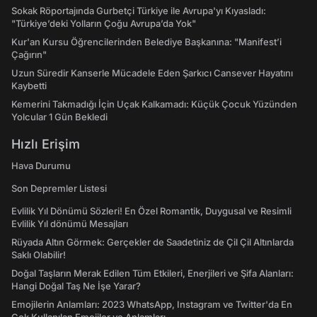
Sokak Röportajında Gurbetçi Türkiye ile Avrupa'yı Kıyasladı:
"Türkiye’deki Yolların Çoğu Avrupa’da Yok"
Kur'an Kursu Öğrencilerinden Belediye Başkanına: "Manifest’i
Çağırın"
Uzun Süredir Kanserle Mücadele Eden Şarkıcı Cansever Hayatını
Kaybetti
Kemerini Takmadığı İçin Uçak Kalkamadı: Küçük Çocuk Yüzünden
Yolcular 1 Gün Bekledi
Hızlı Erişim
Hava Durumu
Son Depremler Listesi
Evlilik Yıl Dönümü Sözleri! En Özel Romantik, Duygusal ve Resimli
Evlilik Yıl dönümü Mesajları
Rüyada Altın Görmek: Gerçekler de Saadetiniz de Çil Çil Altınlarda
Saklı Olabilir!
Doğal Taşların Merak Edilen Tüm Etkileri, Enerjileri ve Şifa Alanları:
Hangi Doğal Taş Ne İşe Yarar?
Emojilerin Anlamları: 2023 WhatsApp, Instagram ve Twitter'da En