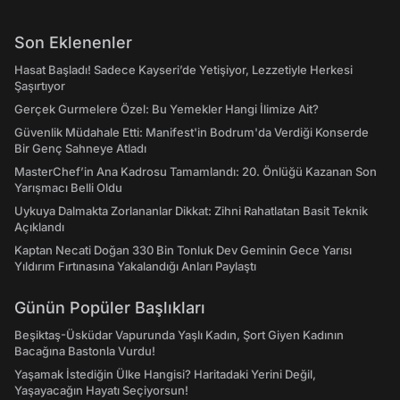
Son Eklenenler
Hasat Başladı! Sadece Kayseri’de Yetişiyor, Lezzetiyle Herkesi
Şaşırtıyor
Gerçek Gurmelere Özel: Bu Yemekler Hangi İlimize Ait?
Güvenlik Müdahale Etti: Manifest'in Bodrum'da Verdiği Konserde
Bir Genç Sahneye Atladı
MasterChef’in Ana Kadrosu Tamamlandı: 20. Önlüğü Kazanan Son
Yarışmacı Belli Oldu
Uykuya Dalmakta Zorlananlar Dikkat: Zihni Rahatlatan Basit Teknik
Açıklandı
Kaptan Necati Doğan 330 Bin Tonluk Dev Geminin Gece Yarısı
Yıldırım Fırtınasına Yakalandığı Anları Paylaştı
Günün Popüler Başlıkları
Beşiktaş-Üsküdar Vapurunda Yaşlı Kadın, Şort Giyen Kadının
Bacağına Bastonla Vurdu!
Yaşamak İstediğin Ülke Hangisi? Haritadaki Yerini Değil,
Yaşayacağın Hayatı Seçiyorsun!