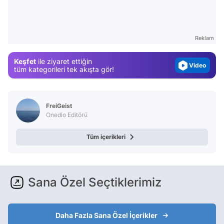
Test
Gündem
Reklam
Magazin
Keşfet
ile ziyaret ettiğin
Video
tüm kategorileri tek akışta gör!
Test
FreiGeist
Onedio Editörü
Tüm içerikleri
Sana Özel Seçtiklerimiz
Daha Fazla Sana Özel İçerikler