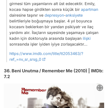
girmesi tüm yaşamlarını alt üst edecektir. Emily,
kocası hapse girdikten sonra küçük bir
apartman
dairesine taşınır ve
depresyon
-
anksiyete
belirtileriyle boğuşmaya başlar. 4 yıl boyunca
kocasını beklerken bir yandan psikiyatr ve ilaç
yardımı alır. İlaçların sayesinde yaşamaya çalışan
kadın için doktoruyla arasında başlayan
ilişki
sonrasında işler iyiden iyiye zorlaşacaktır...
https://www.imdb.com/title/tt2053463/?
ref_=nv_sr_srsg_0
36. Beni Unutma / Remember Me (2010) | IMDb:
7.2