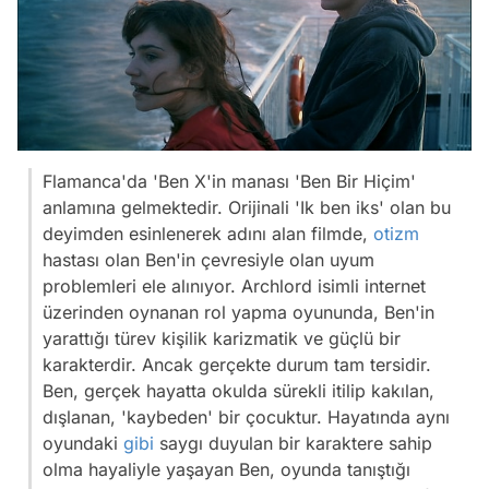
Flamanca'da 'Ben X'in manası 'Ben Bir Hiçim'
anlamına gelmektedir. Orijinali 'Ik ben iks' olan bu
deyimden esinlenerek adını alan filmde,
otizm
hastası olan Ben'in çevresiyle olan uyum
problemleri ele alınıyor. Archlord isimli internet
üzerinden oynanan rol yapma oyununda, Ben'in
yarattığı türev kişilik karizmatik ve güçlü bir
karakterdir. Ancak gerçekte durum tam tersidir.
Ben, gerçek hayatta okulda sürekli itilip kakılan,
dışlanan, 'kaybeden' bir çocuktur. Hayatında aynı
oyundaki
gibi
saygı duyulan bir karaktere sahip
olma hayaliyle yaşayan Ben, oyunda tanıştığı