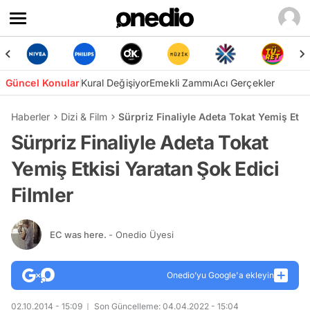
Güncel Konular
Kural Değişiyor
Emekli Zammı
Acı Gerçekler
Haberler
Dizi & Film
Sürpriz Finaliyle Adeta Tokat Yemiş Etki
Sürpriz Finaliyle Adeta Tokat
Yemiş Etkisi Yaratan Şok Edici
Filmler
EC was here.
- Onedio Üyesi
Onedio’yu Google'a ekleyin
02.10.2014 - 15:09
Son Güncelleme: 04.04.2022 - 15:04