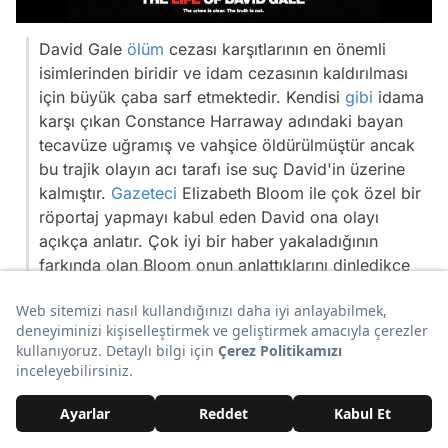
David Gale
ölüm
cezası karşıtlarının en önemli
isimlerinden biridir ve idam cezasının kaldırılması
için büyük çaba sarf etmektedir. Kendisi
gibi
idama
karşı çıkan Constance Harraway adındaki bayan
tecavüze uğramış ve vahşice öldürülmüştür ancak
bu trajik olayın acı tarafı ise suç David'in üzerine
kalmıştır.
Gazeteci
Elizabeth Bloom ile çok özel bir
röportaj yapmayı kabul eden David ona olayı
açıkça anlatır. Çok iyi bir haber yakaladığının
farkında olan Bloom onun anlattıklarını dinledikçe
olayın başka boyutlarını da öğrenir.
Dram, Suç, Gerilim
http://www.imdb.com/title/tt0289992/
İçeriğin Devamı Aşağıda