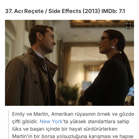
37. Acı Reçete / Side Effects (2013) IMDb: 7.1
Emily ve Martin, Amerikan rüyasının örnek ve gözde
çifti gibidir.
New York
’ta yüksek standartlara sahip
lüks ve başarı içinde bir hayat sürdürürlerken
Martin'in bir borsa yolsuzluğuna karışması ve hapse