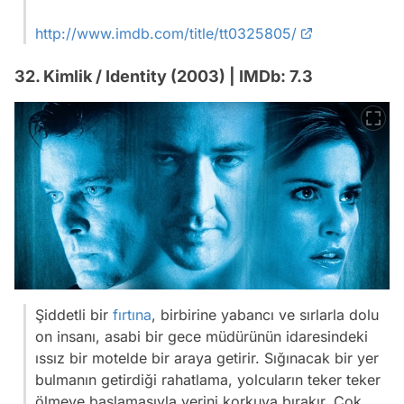
http://www.imdb.com/title/tt0325805/
32. Kimlik / Identity (2003) | IMDb: 7.3
Şiddetli bir
fırtına
, birbirine yabancı ve sırlarla dolu
on insanı, asabi bir gece müdürünün idaresindeki
ıssız bir motelde bir araya getirir. Sığınacak bir yer
bulmanın getirdiği rahatlama, yolcuların teker teker
ölmeye başlamasıyla yerini korkuya bırakır. Çok