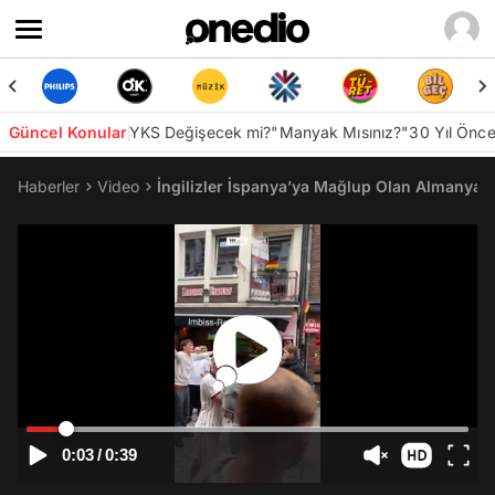
Güncel Konular
YKS Değişecek mi?
"Manyak Mısınız?"
30 Yıl Önc
Haberler
Video
İngilizler İspanya’ya Mağlup Olan Almanya Ta
0:03
/
0:39