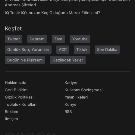
Andreas Şifreleri
IQ Testi: IQ'unuzun Kaç Olduğunu Merak Ettiniz mi?
Keşfet
Twitter
Deprem
Zam
Youtube
Günlük Burç Yorumları
A101
Tiktok
Son Dakika
Bugün Ne Pişirsem
Gezilecek Yerler
Hakkımızda
Kariyer
Geri Bildirim
Kullanıcı Sözleşmesi
Gizlilik Politikası
Yayın İlkeleri
Topluluk Kuralları
Künye
Reklam
RSS
İletişim