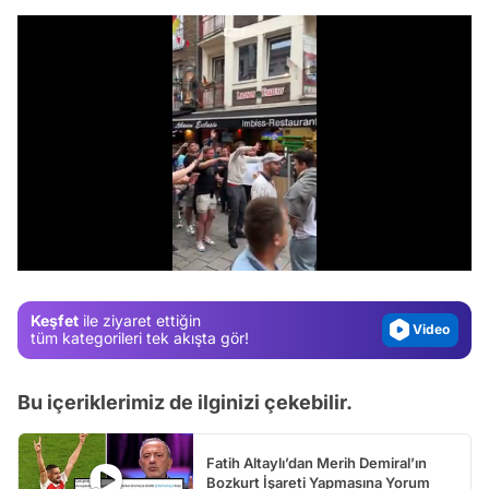
Video
Test
Gündem
/
Magazin
Video
Keşfet
ile ziyaret ettiğin
Test
tüm kategorileri tek akışta gör!
Bu içeriklerimiz de ilginizi çekebilir.
Fatih Altaylı’dan Merih Demiral’ın
Bozkurt İşareti Yapmasına Yorum