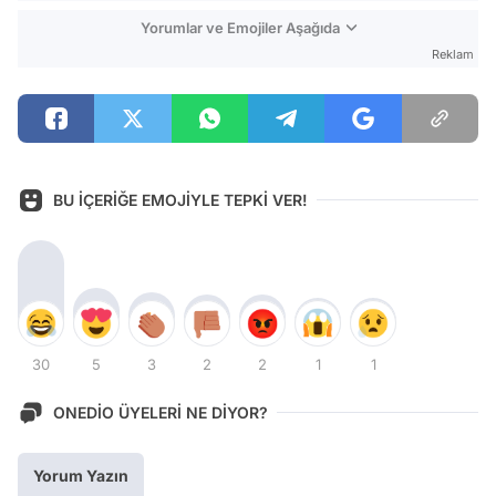
Yorumlar ve Emojiler Aşağıda
Reklam
BU İÇERİĞE EMOJİYLE TEPKİ VER!
30
5
3
2
2
1
1
ONEDİO ÜYELERİ NE DİYOR?
Yorum Yazın