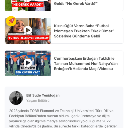
Geldi: “Ne Gerek Vardı?”
Kızını Öğüt Veren Baba “Futbol
İzlemeyen Erkekten Erkek Olmaz”
Sözleriyle Gündeme Geldi
Cumhurbaşkanı Erdoğan Taklidi ile
Tanınan Muhammed Nur Nahya'dan
Erdoğan'lı Hollanda Maçı Videosu
Elif Sude Yenidoğan
Yaşam Editörü
2023 yılında TOBB Ekonomi ve Teknoloji Üniversitesi Türk Dili ve
Edebiyatı Bölümü’nden mezun oldum. İçerik üretmeye ve dijital
yayıncılığa olan ilgimle medya sektöründeki yolculuğuma 2022
yılında Onedio’da başladım. Bu süreçte farklı kategorilerde içerikler