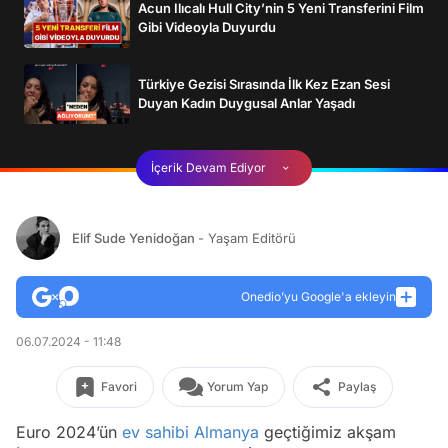
Acun Ilıcalı Hull City’nin 5 Yeni Transferini Film
Gibi Videoyla Duyurdu
Türkiye Gezisi Sırasında İlk Kez Ezan Sesi
Duyan Kadın Duygusal Anlar Yaşadı
İçerik Devam Ediyor
Elif Sude Yenidoğan
- Yaşam Editörü
Onedio’yu Google'a ekleyin
06.07.2024 - 11:48
Favori
Yorum Yap
Paylaş
Euro 2024’ün
ev sahibi
Almanya
geçtiğimiz akşam