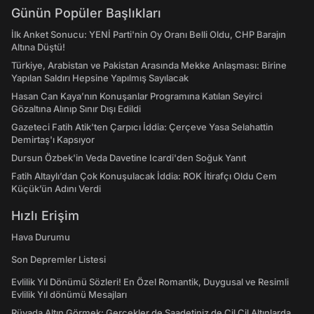
Günün Popüler Başlıkları
İlk Anket Sonucu: YENİ Parti'nin Oy Oranı Belli Oldu, CHP Barajın
Altına Düştü!
Türkiye, Arabistan ve Pakistan Arasında Mekke Anlaşması: Birine
Yapılan Saldırı Hepsine Yapılmış Sayılacak
Hasan Can Kaya’nın Konuşanlar Programına Katılan Seyirci
Gözaltına Alınıp Sınır Dışı Edildi
Gazeteci Fatih Atik'ten Çarpıcı İddia: Çerçeve Yasa Selahattin
Demirtaş'ı Kapsıyor
Dursun Özbek'in Veda Davetine Icardi'den Soğuk Yanıt
Fatih Altaylı’dan Çok Konuşulacak İddia: ROK İtirafçı Oldu Cem
Küçük’ün Adını Verdi
Hızlı Erişim
Hava Durumu
Son Depremler Listesi
Evlilik Yıl Dönümü Sözleri! En Özel Romantik, Duygusal ve Resimli
Evlilik Yıl dönümü Mesajları
Rüyada Altın Görmek: Gerçekler de Saadetiniz de Çil Çil Altınlarda