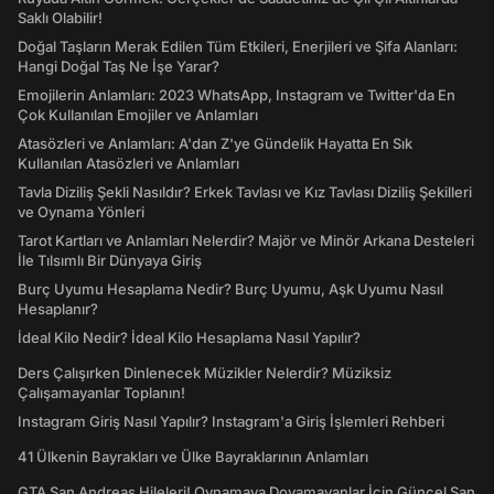
Saklı Olabilir!
Doğal Taşların Merak Edilen Tüm Etkileri, Enerjileri ve Şifa Alanları:
Hangi Doğal Taş Ne İşe Yarar?
Emojilerin Anlamları: 2023 WhatsApp, Instagram ve Twitter'da En
Çok Kullanılan Emojiler ve Anlamları
Atasözleri ve Anlamları: A'dan Z'ye Gündelik Hayatta En Sık
Kullanılan Atasözleri ve Anlamları
Tavla Diziliş Şekli Nasıldır? Erkek Tavlası ve Kız Tavlası Diziliş Şekilleri
ve Oynama Yönleri
Tarot Kartları ve Anlamları Nelerdir? Majör ve Minör Arkana Desteleri
İle Tılsımlı Bir Dünyaya Giriş
Burç Uyumu Hesaplama Nedir? Burç Uyumu, Aşk Uyumu Nasıl
Hesaplanır?
İdeal Kilo Nedir? İdeal Kilo Hesaplama Nasıl Yapılır?
Ders Çalışırken Dinlenecek Müzikler Nelerdir? Müziksiz
Çalışamayanlar Toplanın!
Instagram Giriş Nasıl Yapılır? Instagram'a Giriş İşlemleri Rehberi
41 Ülkenin Bayrakları ve Ülke Bayraklarının Anlamları
GTA San Andreas Hileleri! Oynamaya Doyamayanlar İçin Güncel San