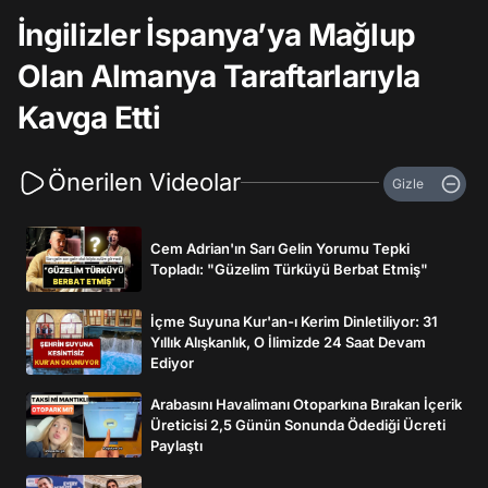
İngilizler İspanya’ya Mağlup
Olan Almanya Taraftarlarıyla
Kavga Etti
Önerilen Videolar
Gizle
Cem Adrian'ın Sarı Gelin Yorumu Tepki
Topladı: "Güzelim Türküyü Berbat Etmiş"
İçme Suyuna Kur'an-ı Kerim Dinletiliyor: 31
Yıllık Alışkanlık, O İlimizde 24 Saat Devam
Ediyor
Arabasını Havalimanı Otoparkına Bırakan İçerik
Üreticisi 2,5 Günün Sonunda Ödediği Ücreti
Paylaştı