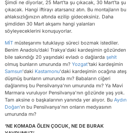
Şimdi ne diyorlar, 25 Mart’ta şu çıkacak, 30 Mart’ta şu
çıkacak. Hangi iftirayı atarsanız atın. Bu montajların bu
ahlaksızlığınızın altında ezilip gideceksiniz. Daha
şimdiden 30 Mart akşamı hangi yalanları
söyleyeceklerini konuşuyorlar.
MİT
müsteşarımı tutuklayıp süreci bozmak istediler.
Benim Anadolu’daki Trakya'daki kardeşimin gözünden
bile sakındığı 20 yaşındaki evladı o dağlarda
şehit
olmuş bunların umurunda mı?
Yozgat
'taki kardeşimin
Samsun
'daki
Kastamonu
'daki kardeşimin ocağına ateş
düşmüş bunların umurunda mı? Babaların ciğeri
dağlanmış bu Pensilvanya'nın umurunda mı? Ya Mavi
Marmara vuruluyor Pensilvanya'nın gözünde yaş yok.
Tam aksine o başkalarının yanında yer alıyor. Bu
Aydın
Doğan
'ın bu Pensilvanya'nın onların medyasının
umurunda mı?
‘NE KOMADA ÖLEN ÇOCUK, NE DE BURAK
YAVRUMUZ’