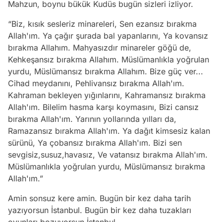
Mahzun, boynu bükük Kudüs bugün sizleri izliyor.
“Biz, kısık sesleriz minareleri, Sen ezansız bırakma
Allah'ım. Ya çağır şurada bal yapanlarını, Ya kovansız
bırakma Allahım. Mahyasızdır minareler göğü de,
Kehkeşansız bırakma Allahım. Müslümanlıkla yoğrulan
yurdu, Müslümansız bırakma Allahım. Bize güç ver...
Cihad meydanını, Pehlivansız bırakma Allah'ım.
Kahraman bekleyen yığınlarını, Kahramansız bırakma
Allah'ım. Bilelim hasma karşı koymasını, Bizi cansız
bırakma Allah'ım. Yarının yollarında yılları da,
Ramazansız bırakma Allah'ım. Ya dağıt kimsesiz kalan
sürünü, Ya çobansız bırakma Allah'ım. Bizi sen
sevgisiz,susuz,havasız, Ve vatansız bırakma Allah'ım.
Müslümanlıkla yoğrulan yurdu, Müslümansız bırakma
Allah'ım.”
Amin sonsuz kere amin. Bugün bir kez daha tarih
yazıyorsun İstanbul. Bugün bir kez daha tuzakları
oyunları bozuyorsun İstanbul.