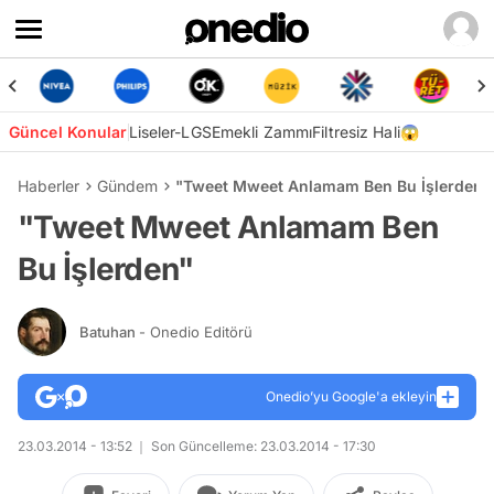
Güncel Konular
Liseler-LGS
Emekli Zammı
Filtresiz Hali😱
Haberler
Gündem
"Tweet Mweet Anlamam Ben Bu İşlerden"
"Tweet Mweet Anlamam Ben
Bu İşlerden"
Batuhan
- Onedio Editörü
Onedio’yu Google'a ekleyin
23.03.2014 - 13:52
Son Güncelleme: 23.03.2014 - 17:30