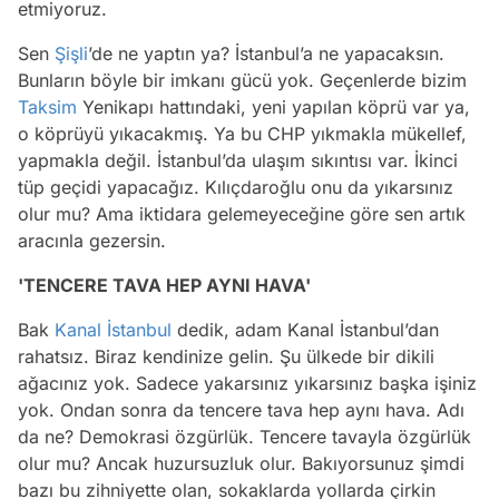
etmiyoruz.
Sen
Şişli
’de ne yaptın ya? İstanbul’a ne yapacaksın.
Bunların böyle bir imkanı gücü yok. Geçenlerde bizim
Taksim
Yenikapı hattındaki, yeni yapılan köprü var ya,
o köprüyü yıkacakmış. Ya bu CHP yıkmakla mükellef,
yapmakla değil. İstanbul’da ulaşım sıkıntısı var. İkinci
tüp geçidi yapacağız. Kılıçdaroğlu onu da yıkarsınız
olur mu? Ama iktidara gelemeyeceğine göre sen artık
aracınla gezersin.
'TENCERE TAVA HEP AYNI HAVA'
Bak
Kanal İstanbul
dedik, adam Kanal İstanbul’dan
rahatsız. Biraz kendinize gelin. Şu ülkede bir dikili
ağacınız yok. Sadece yakarsınız yıkarsınız başka işiniz
yok. Ondan sonra da tencere tava hep aynı hava. Adı
da ne? Demokrasi özgürlük. Tencere tavayla özgürlük
olur mu? Ancak huzursuzluk olur. Bakıyorsunuz şimdi
bazı bu zihniyette olan, sokaklarda yollarda çirkin