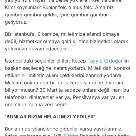
Kimi koysunlar? Bunlar felç olmuş felç. Ama biz
gümbür gümbür geldik, yine gümbür gümbür
geliyoruz.
Biz İstanbul’a, ülkemize, milletimize efendi olmaya
değil, hizmetkar olmaya geldik. Yine hizmetkar olarak
yolumuza devam edeceğiz.
İstanbul’daki seçkinler elitler, Recep
Tayyip Erdoğan
’ın
başkan seçileceğine inanmıyorlardı. Milleti dahi kontrol
ettiklerini, milletin aklını çeldiklerini zannediyorlardı.
Milletim onlara ağır bir ders verdi. şimdi ne diyorum
biliyor musun? 30 Mart’ta sadece onlara değil, hani bu
telefonları dinleyenler var ya, Pensilvanya var ya, en
önemli dersi ona vereceğiz.
'BUNLAR BİZİM HELALİMİZİ YEDİLER'
Bunların dershanelerine gidenler varsa yavrularımızı
lütfen oralardan alın. Milli
Eğitim
Bakanlığı olarak hafta