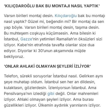
'KILIÇDAROĞLU BAK BU MONTAJI NASIL YAPTIK'
Varsın birileri montaj desin.
Kılıçdaroğlu
bak bu montajı
nasıl yaptık? Güzel mi, beğendin mi? Bir montaj da sen
yap böyle. Varsın birileri montaj desin, taşıma desin.
Bu muhteşem coşkuyu küçümsesin. Ama bilesin ki
İstanbul,
Gazze
’nin yetimleri Ramallah’ın öksüzleri sizi
izliyor. Kabe’nin etrafında tavafta olanlar size dua
ediyor. Diyorlar ki 30’unun akşamında müjde
bekliyoruz.
'ONLAR AHLAKİ OLMAYAN ŞEYLERİ İZLİYOR'
Telefon, sürekli soruyorlar İstanbul nasıl. Gelirken aynı
şeye muhatap oldum. İstanbul sen her an dildesin,
kulaktasın, gözlerdesin. İzleniyorsun İstanbul. Ama
Pensilvanya’nın izlediği
gibi
değil. Onlar mahremleri
izliyor. Ahlaki olmayan şeyleri izliyor. Ama burası
güzellikleri izliyor. Ülkemin aydınlık yarınlarını izliyor.