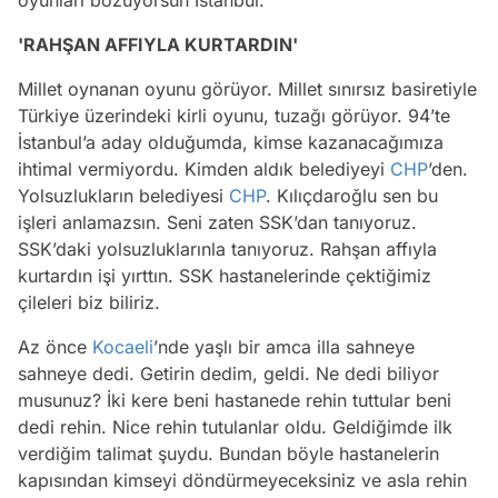
'RAHŞAN AFFIYLA KURTARDIN'
Millet oynanan oyunu görüyor. Millet sınırsız basiretiyle
Türkiye üzerindeki kirli oyunu, tuzağı görüyor. 94’te
İstanbul’a aday olduğumda, kimse kazanacağımıza
ihtimal vermiyordu. Kimden aldık belediyeyi
CHP
’den.
Yolsuzlukların belediyesi
CHP
. Kılıçdaroğlu sen bu
işleri anlamazsın. Seni zaten SSK’dan tanıyoruz.
SSK’daki yolsuzluklarınla tanıyoruz. Rahşan affıyla
kurtardın işi yırttın. SSK hastanelerinde çektiğimiz
çileleri biz biliriz.
Az önce
Kocaeli
’nde yaşlı bir amca illa sahneye
sahneye dedi. Getirin dedim, geldi. Ne dedi biliyor
musunuz? İki kere beni hastanede rehin tuttular beni
dedi rehin. Nice rehin tutulanlar oldu. Geldiğimde ilk
verdiğim talimat şuydu. Bundan böyle hastanelerin
kapısından kimseyi döndürmeyeceksiniz ve asla rehin