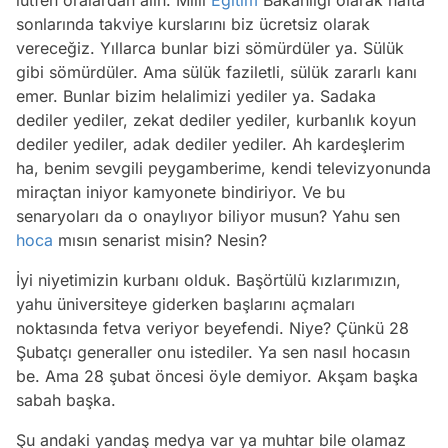
sonlarında takviye kurslarını biz ücretsiz olarak
vereceğiz. Yıllarca bunlar bizi sömürdüler ya. Sülük
gibi sömürdüler. Ama sülük faziletli, sülük zararlı kanı
emer. Bunlar bizim helalimizi yediler ya. Sadaka
dediler yediler, zekat dediler yediler, kurbanlık koyun
dediler yediler, adak dediler yediler. Ah kardeşlerim
ha, benim sevgili peygamberime, kendi televizyonunda
miraçtan iniyor kamyonete bindiriyor. Ve bu
senaryoları da o onaylıyor biliyor musun? Yahu sen
hoca
mısın senarist misin? Nesin?
İyi niyetimizin kurbanı olduk. Başörtülü kızlarımızın,
yahu üniversiteye giderken başlarını açmaları
noktasında fetva veriyor beyefendi. Niye? Çünkü 28
Şubatçı generaller onu istediler. Ya sen nasıl hocasın
be. Ama 28 şubat öncesi öyle demiyor. Akşam başka
sabah başka.
Şu andaki yandaş medya var ya muhtar bile olamaz