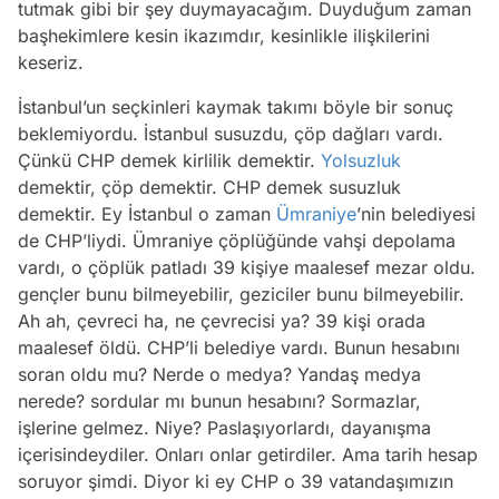
tutmak gibi bir şey duymayacağım. Duyduğum zaman
başhekimlere kesin ikazımdır, kesinlikle ilişkilerini
keseriz.
İstanbul’un seçkinleri kaymak takımı böyle bir sonuç
beklemiyordu. İstanbul susuzdu, çöp dağları vardı.
Çünkü CHP demek kirlilik demektir.
Yolsuzluk
demektir, çöp demektir. CHP demek susuzluk
demektir. Ey İstanbul o zaman
Ümraniye
’nin belediyesi
de CHP’liydi. Ümraniye çöplüğünde vahşi depolama
vardı, o çöplük patladı 39 kişiye maalesef mezar oldu.
gençler bunu bilmeyebilir, geziciler bunu bilmeyebilir.
Ah ah, çevreci ha, ne çevrecisi ya? 39 kişi orada
maalesef öldü. CHP’li belediye vardı. Bunun hesabını
soran oldu mu? Nerde o medya? Yandaş medya
nerede? sordular mı bunun hesabını? Sormazlar,
işlerine gelmez. Niye? Paslaşıyorlardı, dayanışma
içerisindeydiler. Onları onlar getirdiler. Ama tarih hesap
soruyor şimdi. Diyor ki ey CHP o 39 vatandaşımızın