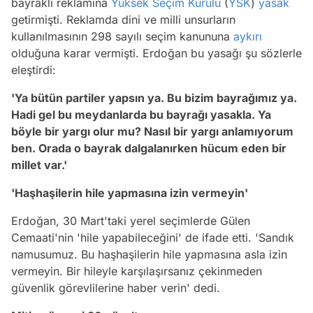
bayraklı reklamına
Yüksek Seçim Kurulu
(
YSK
)
yasak
getirmişti. Reklamda dini ve milli unsurların
kullanılmasının 298 sayılı seçim kanununa
aykırı
olduğuna karar vermişti. Erdoğan bu yasağı şu sözlerle
eleştirdi:
'Ya bütün partiler yapsın ya. Bu bizim bayrağımız ya.
Hadi gel bu meydanlarda bu bayrağı yasakla. Ya
böyle bir yargı olur mu? Nasıl bir yargı anlamıyorum
ben. Orada o bayrak dalgalanırken hücum eden bir
millet var.'
'Haşhaşilerin hile yapmasına izin vermeyin'
Erdoğan, 30 Mart'taki yerel seçimlerde Gülen
Cemaati'nin 'hile yapabileceğini' de ifade etti. 'Sandık
namusumuz. Bu haşhaşilerin hile yapmasına asla izin
vermeyin. Bir hileyle karşılaşırsanız çekinmeden
güvenlik görevlilerine haber verin' dedi.