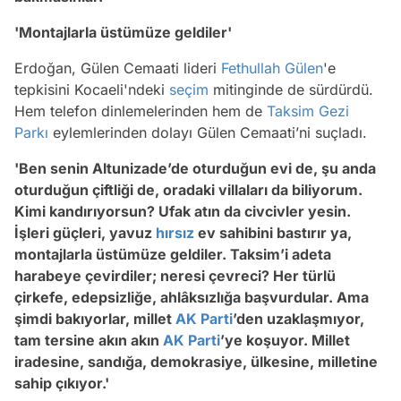
'Montajlarla üstümüze geldiler'
Erdoğan, Gülen Cemaati lideri
Fethullah Gülen
'e
tepkisini Kocaeli'ndeki
seçim
mitinginde de sürdürdü.
Hem telefon dinlemelerinden hem de
Taksim
Gezi
Parkı
eylemlerinden dolayı Gülen Cemaati’ni suçladı.
'Ben senin Altunizade’de oturduğun evi de, şu anda
oturduğun çiftliği de, oradaki villaları da biliyorum.
Kimi kandırıyorsun? Ufak atın da civcivler yesin.
İşleri güçleri, yavuz
hırsız
ev sahibini bastırır ya,
montajlarla üstümüze geldiler. Taksim’i adeta
harabeye çevirdiler; neresi çevreci? Her türlü
çirkefe, edepsizliğe, ahlâksızlığa başvurdular. Ama
şimdi bakıyorlar, millet
AK Parti
’den uzaklaşmıyor,
tam tersine akın akın
AK Parti
’ye koşuyor. Millet
iradesine, sandığa, demokrasiye, ülkesine, milletine
sahip çıkıyor.'