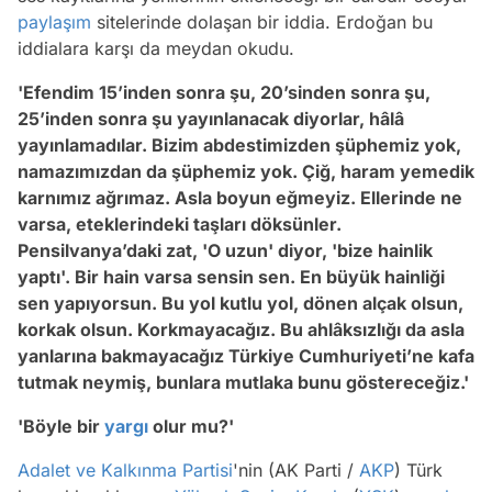
paylaşım
sitelerinde dolaşan bir iddia. Erdoğan bu
iddialara karşı da meydan okudu.
'Efendim 15’inden sonra şu, 20’sinden sonra şu,
25’inden sonra şu yayınlanacak diyorlar, hâlâ
yayınlamadılar. Bizim abdestimizden şüphemiz yok,
namazımızdan da şüphemiz yok. Çiğ, haram yemedik
karnımız ağrımaz. Asla boyun eğmeyiz. Ellerinde ne
varsa, eteklerindeki taşları döksünler.
Pensilvanya’daki zat, 'O uzun' diyor, 'bize hainlik
yaptı'. Bir hain varsa sensin sen. En büyük hainliği
sen yapıyorsun. Bu yol kutlu yol, dönen alçak olsun,
korkak olsun. Korkmayacağız. Bu ahlâksızlığı da asla
yanlarına bakmayacağız Türkiye Cumhuriyeti’ne kafa
tutmak neymiş, bunlara mutlaka bunu göstereceğiz.'
'Böyle bir
yargı
olur mu?'
Adalet ve Kalkınma Partisi
'nin (AK Parti /
AKP
) Türk