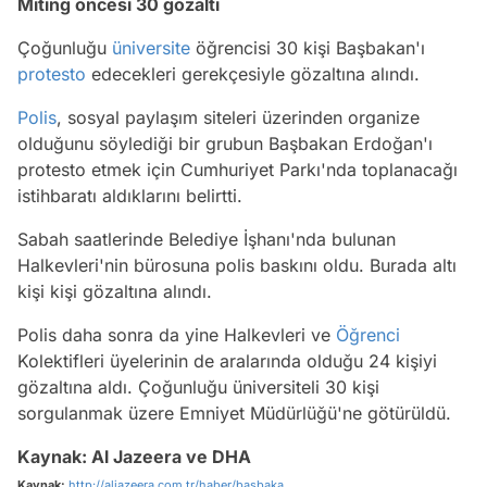
Miting öncesi 30 gözaltı
Çoğunluğu
üniversite
öğrencisi 30 kişi Başbakan'ı
protesto
edecekleri gerekçesiyle gözaltına alındı.
Polis
, sosyal paylaşım siteleri üzerinden organize
olduğunu söylediği bir grubun Başbakan Erdoğan'ı
protesto etmek için Cumhuriyet Parkı'nda toplanacağı
istihbaratı aldıklarını belirtti.
Sabah saatlerinde Belediye İşhanı'nda bulunan
Halkevleri'nin bürosuna polis baskını oldu. Burada altı
kişi kişi gözaltına alındı.
Polis daha sonra da yine Halkevleri ve
Öğrenci
Kolektifleri üyelerinin de aralarında olduğu 24 kişiyi
gözaltına aldı. Çoğunluğu üniversiteli 30 kişi
sorgulanmak üzere Emniyet Müdürlüğü'ne götürüldü.
Kaynak: Al Jazeera ve DHA
Kaynak:
http://aljazeera.com.tr/haber/basbaka...