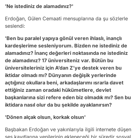
'Ne istediniz de alamadınız?'
Erdoğan, Gülen Cemaati mensuplarına da şu sözlerle
seslendi:
'Ben bu paralel yapıya gönül veren ihlaslı, inançlı
kardeşlerime sesleniyorum. Bizden ne istediniz de
alamadınız? İnanç değerleri noktasında ne istediniz
de alamadınız? 17 üniversiteniz var. Bütün bu
üniversiteleriniz için A’dan Z’ye destek veren bu
iktidar olmadı mı? Dünyanın değişik yerlerinde
açtığınız okullara beni, arkadaşlarımı ısrarla davet
ettiğiniz zaman oradaki hükümetlere, devlet
başkanlarına sizi refere eden biz olmadık mı? Sen bu
iktidara nasıl olur da bu şekilde ayaklanırsın?
'Dönen alçak olsun, korkak olsun'
Başbakan Erdoğan ve yakınlarıyla ilgili internete düşen
ses kayıtlarına yenilerinin ekleneceği bir süredir sosyal