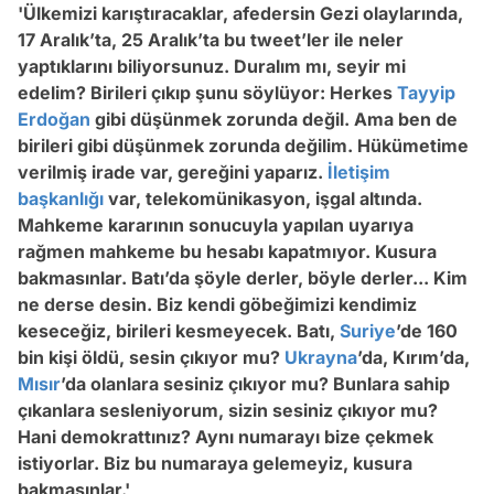
'Ülkemizi karıştıracaklar, afedersin Gezi olaylarında,
17 Aralık’ta, 25 Aralık’ta bu tweet’ler ile neler
yaptıklarını biliyorsunuz. Duralım mı, seyir mi
edelim? Birileri çıkıp şunu söylüyor: Herkes
Tayyip
Erdoğan
gibi düşünmek zorunda değil. Ama ben de
birileri gibi düşünmek zorunda değilim. Hükümetime
verilmiş irade var, gereğini yaparız.
İletişim
başkanlığı
var, telekomünikasyon, işgal altında.
Mahkeme kararının sonucuyla yapılan uyarıya
rağmen mahkeme bu hesabı kapatmıyor. Kusura
bakmasınlar. Batı’da şöyle derler, böyle derler... Kim
ne derse desin. Biz kendi göbeğimizi kendimiz
keseceğiz, birileri kesmeyecek. Batı,
Suriye
’de 160
bin kişi öldü, sesin çıkıyor mu?
Ukrayna
’da, Kırım’da,
Mısır
’da olanlara sesiniz çıkıyor mu? Bunlara sahip
çıkanlara sesleniyorum, sizin sesiniz çıkıyor mu?
Hani demokrattınız? Aynı numarayı bize çekmek
istiyorlar. Biz bu numaraya gelemeyiz, kusura
bakmasınlar.'