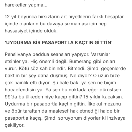
hareketler yapma…
12 yıl boyunca hırsızların art niyetlilerin farklı hesaplar
içinde olanların bu davaya sızmaması için hep
hassasiyet içinde olduk.
'UYDURMA BİR PASAPORTLA KAÇTIN GİTTİN'
Pensilvanya beddua seansları yapıyor. Varsınlar
etsinler ya. Hiç önemli değil. Bumerang gibi onları
vurur. Kötü söz sahibinindir. Bitmedi. Şimdi geçenlerde
baktım bir şey daha düşmüş. Ne diyor? O uzun bize
çok hainlik etti diyor. Şu hale bak, ya sen ne biçim
hocaefendisin ya. Ya sen bu noktada eğer dürüstsen
99’da bu ülkeden niye kaçıp gittin? 15 yıldır kaçaksın.
Uydurma bir pasaportla kaçtın gittin. İlkokul mezunu
ve öbür taraftan da maalesef hak etmediği halde bir
pasaportla kaçış. Şimdi soruyorum diyorlar ki inzivaya
çekiliyor.