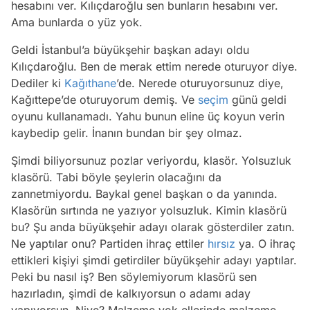
hesabını ver. Kılıçdaroğlu sen bunların hesabını ver.
Ama bunlarda o yüz yok.
Geldi İstanbul’a büyükşehir başkan adayı oldu
Kılıçdaroğlu. Ben de merak ettim nerede oturuyor diye.
Dediler ki
Kağıthane
’de. Nerede oturuyorsunuz diye,
Kağıttepe’de oturuyorum demiş. Ve
seçim
günü geldi
oyunu kullanamadı. Yahu bunun eline üç koyun verin
kaybedip gelir. İnanın bundan bir şey olmaz.
Şimdi biliyorsunuz pozlar veriyordu, klasör. Yolsuzluk
klasörü. Tabi böyle şeylerin olacağını da
zannetmiyordu. Baykal genel başkan o da yanında.
Klasörün sırtında ne yazıyor yolsuzluk. Kimin klasörü
bu? Şu anda büyükşehir adayı olarak gösterdiler zatın.
Ne yaptılar onu? Partiden ihraç ettiler
hırsız
ya. O ihraç
ettikleri kişiyi şimdi getirdiler büyükşehir adayı yaptılar.
Peki bu nasıl iş? Ben söylemiyorum klasörü sen
hazırladın, şimdi de kalkıyorsun o adamı aday
yapıyorsun. Niye? Malzeme yok ellerinde malzeme.