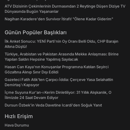
ATV Dizisinin Çekimlerinin Durmasından 2 Reytinge Düşen Diziye TV
Dünyasında Bugün Yaşananlar
Nagihan Karadere'den Survivor İtirafı! "Ölene Kadar Giderim"
Günün Popüler Başlıkları
İlk Anket Sonucu: YENİ Parti'nin Oy Oranı Belli Oldu, CHP Barajın
Altına Düştü!
Türkiye, Arabistan ve Pakistan Arasında Mekke Anlaşması: Birine
Yapılan Saldırı Hepsine Yapılmış Sayılacak
Hasan Can Kaya’nın Konuşanlar Programına Katılan Seyirci
Gözaltına Alınıp Sınır Dışı Edildi
Gazeteci Fatih Atik'ten Çarpıcı İddia: Çerçeve Yasa Selahattin
Demirtaş'ı Kapsıyor
İçme Suyuna Kur'an-ı Kerim Dinletiliyor: 31 Yıllık Alışkanlık, O
İlimizde 24 Saat Devam Ediyor
Dursun Özbek'in Veda Davetine Icardi'den Soğuk Yanıt
Hızlı Erişim
Hava Durumu