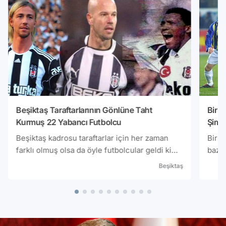
Beşiktaş Taraftarlarının Gönlüne Taht
Bir 
Kurmuş 22 Yabancı Futbolcu
Şimdi
Unut
Beşiktaş kadrosu taraftarlar için her zaman
Bir z
farklı olmuş olsa da öyle futbolcular geldi ki
bazı 
yıllar geçse de taraftarların gönlünde her
bırak
Beşiktaş
zaman yer etmiş yıldızlar var. İşte o
Tekni
futbolcuların bazıları;
futbo