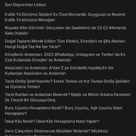
Son Depremler Listesi
Evlilik Yıl Dönümü Sözleri! En Özel Romantik, Duygusal ve Resimli
Evlilik Yıl dönümü Mesajları
Rüyada Altın Görmek: Gerçekler de Saadetiniz de Çil Çil Altınlarda
Saklı Olabilir!
Doğal Taşların Merak Edilen Tüm Etkileri, Enerjileri ve Şifa Alanları:
Hangi Doğal Taş Ne İşe Yarar?
Emojilerin Anlamları: 2023 WhatsApp, Instagram ve Twitter'da En
Çok Kullanılan Emojiler ve Anlamları
Atasözleri ve Anlamları: A'dan Z'ye Gündelik Hayatta En Sık
Kullanılan Atasözleri ve Anlamları
Tavla Diziliş Şekli Nasıldır? Erkek Tavlası ve Kız Tavlası Diziliş Şekilleri
ve Oynama Yönleri
Tarot Kartları ve Anlamları Nelerdir? Majör ve Minör Arkana Desteleri
İle Tılsımlı Bir Dünyaya Giriş
Burç Uyumu Hesaplama Nedir? Burç Uyumu, Aşk Uyumu Nasıl
Hesaplanır?
İdeal Kilo Nedir? İdeal Kilo Hesaplama Nasıl Yapılır?
Ders Çalışırken Dinlenecek Müzikler Nelerdir? Müziksiz