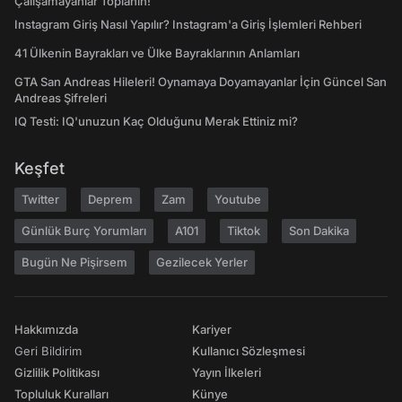
Çalışamayanlar Toplanın!
Instagram Giriş Nasıl Yapılır? Instagram'a Giriş İşlemleri Rehberi
41 Ülkenin Bayrakları ve Ülke Bayraklarının Anlamları
GTA San Andreas Hileleri! Oynamaya Doyamayanlar İçin Güncel San
Andreas Şifreleri
IQ Testi: IQ'unuzun Kaç Olduğunu Merak Ettiniz mi?
Keşfet
Twitter
Deprem
Zam
Youtube
Günlük Burç Yorumları
A101
Tiktok
Son Dakika
Bugün Ne Pişirsem
Gezilecek Yerler
Hakkımızda
Kariyer
Geri Bildirim
Kullanıcı Sözleşmesi
Gizlilik Politikası
Yayın İlkeleri
Topluluk Kuralları
Künye