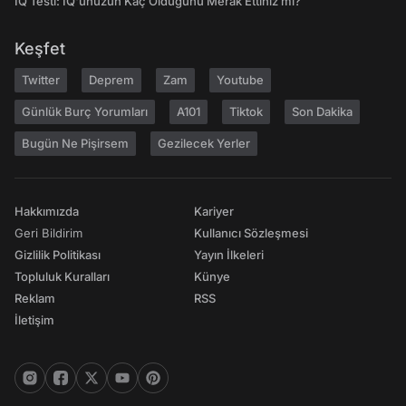
IQ Testi: IQ'unuzun Kaç Olduğunu Merak Ettiniz mi?
Keşfet
Twitter
Deprem
Zam
Youtube
Günlük Burç Yorumları
A101
Tiktok
Son Dakika
Bugün Ne Pişirsem
Gezilecek Yerler
Hakkımızda
Kariyer
Geri Bildirim
Kullanıcı Sözleşmesi
Gizlilik Politikası
Yayın İlkeleri
Topluluk Kuralları
Künye
Reklam
RSS
İletişim