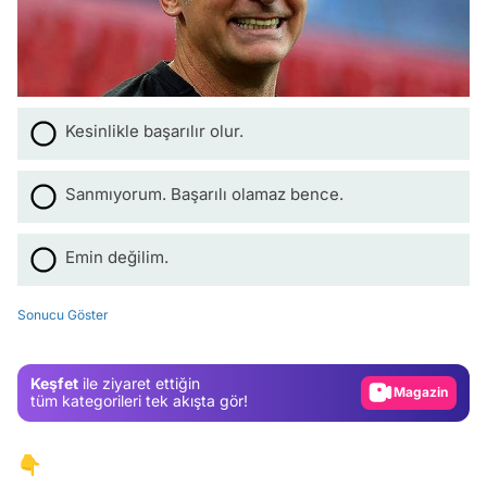
Kesinlikle başarılır olur.
Sanmıyorum. Başarılı olamaz bence.
Video
Emin değilim.
Test
Sonucu Göster
Gündem
Magazin
Keşfet
ile ziyaret ettiğin
Video
tüm kategorileri tek akışta gör!
Test
👇