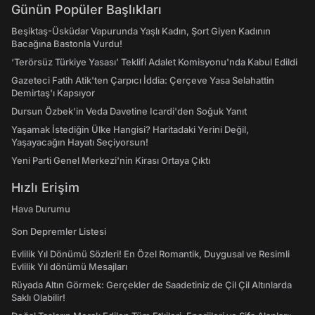
Günün Popüler Başlıkları
Beşiktaş-Üsküdar Vapurunda Yaşlı Kadın, Şort Giyen Kadının
Bacağına Bastonla Vurdu!
‘Terörsüz Türkiye Yasası’ Teklifi Adalet Komisyonu'nda Kabul Edildi
Gazeteci Fatih Atik'ten Çarpıcı İddia: Çerçeve Yasa Selahattin
Demirtaş'ı Kapsıyor
Dursun Özbek'in Veda Davetine Icardi'den Soğuk Yanıt
Yaşamak İstediğin Ülke Hangisi? Haritadaki Yerini Değil,
Yaşayacağın Hayatı Seçiyorsun!
Yeni Parti Genel Merkezi'nin Kirası Ortaya Çıktı
Hızlı Erişim
Hava Durumu
Son Depremler Listesi
Evlilik Yıl Dönümü Sözleri! En Özel Romantik, Duygusal ve Resimli
Evlilik Yıl dönümü Mesajları
Rüyada Altın Görmek: Gerçekler de Saadetiniz de Çil Çil Altınlarda
Saklı Olabilir!