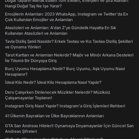
Doğal Taşların Merak Edilen Tüm Etkileri, Enerjileri ve Şifa Alanları:
Hangi Doğal Taş Ne İşe Yarar?
Emojilerin Anlamları: 2023 WhatsApp, Instagram ve Twitter'da En
Çok Kullanılan Emojiler ve Anlamları
Atasözleri ve Anlamları: A'dan Z'ye Gündelik Hayatta En Sık
Kullanılan Atasözleri ve Anlamları
Tavla Diziliş Şekli Nasıldır? Erkek Tavlası ve Kız Tavlası Diziliş Şekilleri
ve Oynama Yönleri
Tarot Kartları ve Anlamları Nelerdir? Majör ve Minör Arkana Desteleri
İle Tılsımlı Bir Dünyaya Giriş
Burç Uyumu Hesaplama Nedir? Burç Uyumu, Aşk Uyumu Nasıl
Hesaplanır?
İdeal Kilo Nedir? İdeal Kilo Hesaplama Nasıl Yapılır?
Ders Çalışırken Dinlenecek Müzikler Nelerdir? Müziksiz
Çalışamayanlar Toplanın!
Instagram Giriş Nasıl Yapılır? Instagram'a Giriş İşlemleri Rehberi
41 Ülkenin Bayrakları ve Ülke Bayraklarının Anlamları
GTA San Andreas Hileleri! Oynamaya Doyamayanlar İçin Güncel San
Andreas Şifreleri