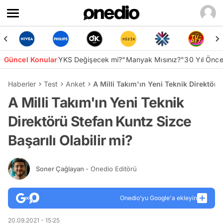
Güncel Konular
YKS Değişecek mi?
"Manyak Mısınız?"
30 Yıl Önc
Haberler
Test
Anket
A Milli Takım'ın Yeni Teknik Direktörü
A Milli Takım'ın Yeni Teknik
Direktörü Stefan Kuntz Sizce
Başarılı Olabilir mi?
Soner Çağlayan
- Onedio Editörü
Onedio’yu Google'a ekleyin
20.09.2021 - 15:25