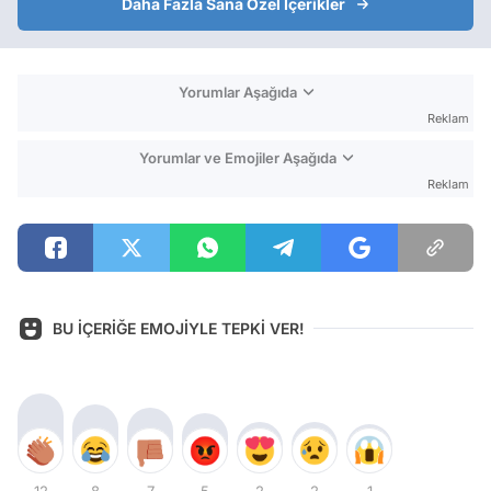
Daha Fazla Sana Özel İçerikler
Yorumlar Aşağıda
Reklam
Yorumlar ve Emojiler Aşağıda
Reklam
BU İÇERİĞE EMOJİYLE TEPKİ VER!
12
8
7
5
2
2
1