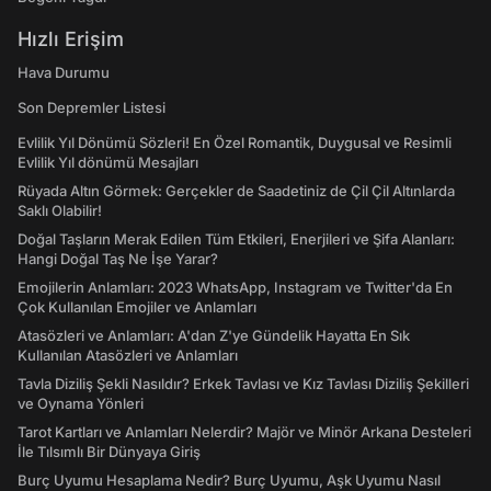
Hızlı Erişim
Hava Durumu
Son Depremler Listesi
Evlilik Yıl Dönümü Sözleri! En Özel Romantik, Duygusal ve Resimli
Evlilik Yıl dönümü Mesajları
Rüyada Altın Görmek: Gerçekler de Saadetiniz de Çil Çil Altınlarda
Saklı Olabilir!
Doğal Taşların Merak Edilen Tüm Etkileri, Enerjileri ve Şifa Alanları:
Hangi Doğal Taş Ne İşe Yarar?
Emojilerin Anlamları: 2023 WhatsApp, Instagram ve Twitter'da En
Çok Kullanılan Emojiler ve Anlamları
Atasözleri ve Anlamları: A'dan Z'ye Gündelik Hayatta En Sık
Kullanılan Atasözleri ve Anlamları
Tavla Diziliş Şekli Nasıldır? Erkek Tavlası ve Kız Tavlası Diziliş Şekilleri
ve Oynama Yönleri
Tarot Kartları ve Anlamları Nelerdir? Majör ve Minör Arkana Desteleri
İle Tılsımlı Bir Dünyaya Giriş
Burç Uyumu Hesaplama Nedir? Burç Uyumu, Aşk Uyumu Nasıl