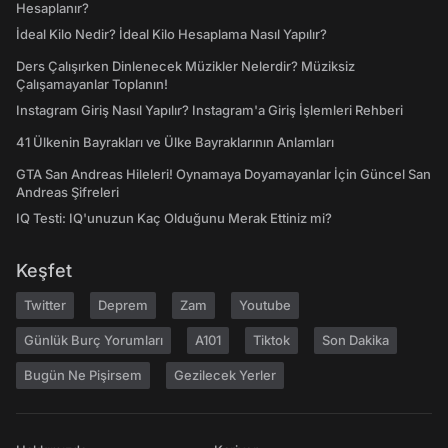
Hesaplanır?
İdeal Kilo Nedir? İdeal Kilo Hesaplama Nasıl Yapılır?
Ders Çalışırken Dinlenecek Müzikler Nelerdir? Müziksiz
Çalışamayanlar Toplanın!
Instagram Giriş Nasıl Yapılır? Instagram'a Giriş İşlemleri Rehberi
41 Ülkenin Bayrakları ve Ülke Bayraklarının Anlamları
GTA San Andreas Hileleri! Oynamaya Doyamayanlar İçin Güncel San
Andreas Şifreleri
IQ Testi: IQ'unuzun Kaç Olduğunu Merak Ettiniz mi?
Keşfet
Twitter
Deprem
Zam
Youtube
Günlük Burç Yorumları
A101
Tiktok
Son Dakika
Bugün Ne Pişirsem
Gezilecek Yerler