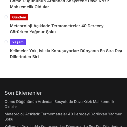
Como Düğününün Ardından Sosyetede Dava Krizi:
Mahkemelik Oldular
Gündem
Meteoroloji Açıkladı: Termometreler 40 Dereceyi
Görürken Yağmur Şoku
Yaşam
Kelimeler Yok, Islıkla Konuşuyorlar: Dünyanın En Sıra Dışı
Dillerinden Biri
Son Eklenenler
Como Düğününün Ardından Sosyetede Dava Krizi: Mahkemelik
Oldular
Meteoroloji Açıkladı: Termometreler 40 Dereceyi Görürken Yağmur
Şoku
Kelimeler Yok, Islıkla Konuşuyorlar: Dünyanın En Sıra Dışı Dillerinden