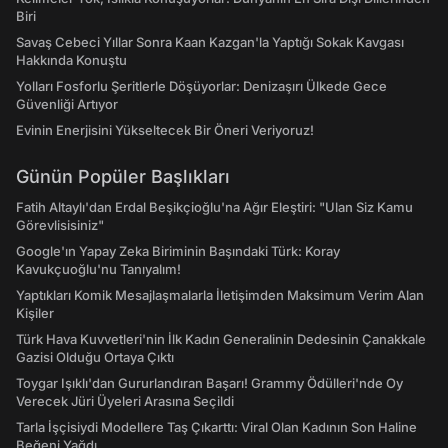
Biri
Savaş Cebeci Yıllar Sonra Kaan Kazgan'la Yaptığı Sokak Kavgası
Hakkında Konuştu
Yolları Fosforlu Şeritlerle Döşüyorlar: Denizaşırı Ülkede Gece
Güvenliği Artıyor
Evinin Enerjisini Yükseltecek Bir Öneri Veriyoruz!
Günün Popüler Başlıkları
Fatih Altaylı'dan Erdal Beşikçioğlu'na Ağır Eleştiri: "Ulan Siz Kamu
Görevlisisiniz"
Google'ın Yapay Zeka Biriminin Başındaki Türk: Koray
Kavukçuoğlu'nu Tanıyalım!
Yaptıkları Komik Mesajlaşmalarla İletişimden Maksimum Verim Alan
Kişiler
Türk Hava Kuvvetleri'nin İlk Kadın Generalinin Dedesinin Çanakkale
Gazisi Olduğu Ortaya Çıktı
Toygar Işıklı'dan Gururlandıran Başarı! Grammy Ödülleri'nde Oy
Verecek Jüri Üyeleri Arasına Seçildi
Tarla İşçisiydi Modellere Taş Çıkarttı: Viral Olan Kadının Son Haline
Beğeni Yağdı