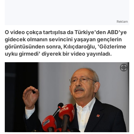
Reklam
O video çokça tartışılsa da Türkiye'den ABD'ye
gidecek olmanın sevincini yaşayan gençlerin
görüntüsünden sonra, Kılıçdaroğlu, 'Gözlerime
uyku girmedi' diyerek bir video yayınladı.