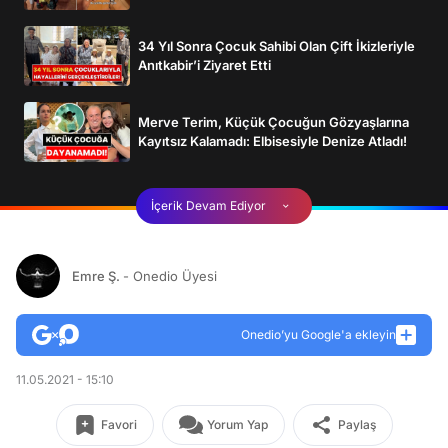
34 Yıl Sonra Çocuk Sahibi Olan Çift İkizleriyle
Anıtkabir’i Ziyaret Etti
Merve Terim, Küçük Çocuğun Gözyaşlarına
Kayıtsız Kalamadı: Elbisesiyle Denize Atladı!
İçerik Devam Ediyor
Emre Ş.
- Onedio Üyesi
Onedio’yu Google'a ekleyin
11.05.2021 - 15:10
Favori
Yorum Yap
Paylaş