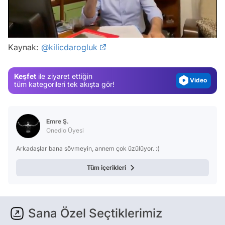
Video
/
Test
Gündem
Kaynak:
@kilicdarogluk
Magazin
Keşfet
ile ziyaret ettiğin
Video
tüm kategorileri tek akışta gör!
Test
Emre Ş.
Onedio Üyesi
Arkadaşlar bana sövmeyin, annem çok üzülüyor. :(
Tüm içerikleri
Sana Özel Seçtiklerimiz