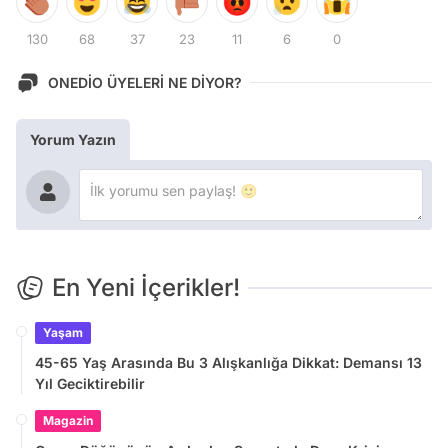
130
68
37
23
11
6
0
ONEDİO ÜYELERİ NE DİYOR?
Yorum Yazın
En Yeni İçerikler!
Yaşam
45-65 Yaş Arasında Bu 3 Alışkanlığa Dikkat: Demansı 13
Yıl Geciktirebilir
Magazin