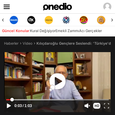
Güncel Konular
Kural Değişiyor
Emekli Zammı
Acı Gerçekler
Haberler
Video
Kılıçdaroğlu Gençlere Seslendi: 'Türkiye'de 
0:03
/
1:03