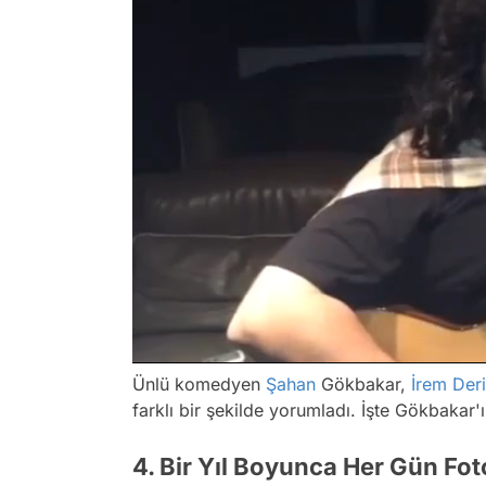
/
Ünlü komedyen
Şahan
Gökbakar,
İrem Deri
farklı bir şekilde yorumladı. İşte Gökbakar'ı
4. Bir Yıl Boyunca Her Gün Fo