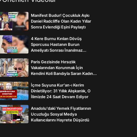
Manifest Budur! Çocukluk Aşkı
Daniel Radcliffe Olan Kadın Yıllar
Sonra Evlendiği Eşini Paylaştı
4 Kere Burnu Kırılan Dövüş
Sporcusu Hastanın Burun
Ameliyatı Sonrası İnanılmaz
Değişimi
Paris Gezisinde Hırsızlık
Vakalarından Korunmak İçin
Kendini Koli Bandıyla Saran Kadının
İlginç Önlemleri
İçme Suyuna Kur'an-ı Kerim
Dinletiliyor: 31 Yıllık Alışkanlık, O
İlimizde 24 Saat Devam Ediyor
Anadolu'daki Yemek Fiyatlarının
Ucuzluğu Sosyal Medya
Kullanıcılarını Hayrete Düşürdü