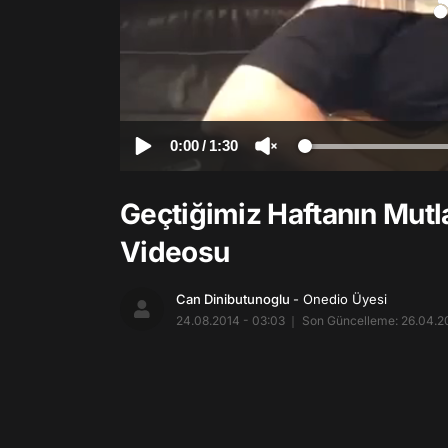
0:00
/
1:30
Geçtiğimiz Haftanın Mutl
Videosu
Can Dinibutunoglu
- Onedio Üyesi
24.08.2014 - 03:03
Son Güncelleme: 26.04.20