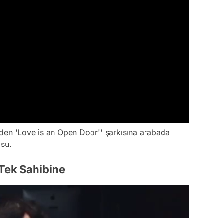
den 'Love is an Open Door'' şarkısına arabada
osu.
Tek Sahibine