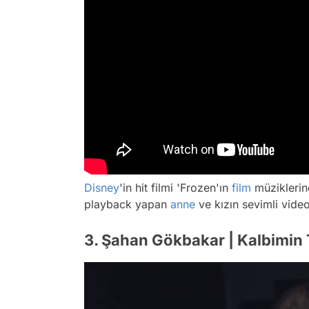
Disney
'in hit filmi 'Frozen'ın
film
müziklerin
playback yapan
anne
ve kızın sevimli vide
3. Şahan Gökbakar | Kalbimin 