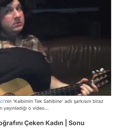
ci
'nin 'Kalbimin Tek Sahibine' adlı şarkısını biraz
n yayınladığı o video...
toğrafını Çeken Kadın | Sonu