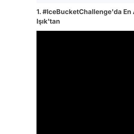
1. #IceBucketChallenge'da En
Işık'tan