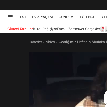
TEST
EV & YAŞAM
GÜNDEM
EĞLENCE
YE
Güncel Konular
Kural Değişiyor
Emekli Zammı
Acı Gerçekler
Haberler
Video
Geçtiğimiz Haftanın Mutlaka 