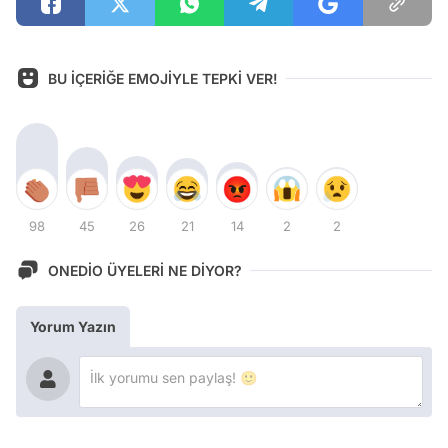
BU İÇERİĞE EMOJİYLE TEPKİ VER!
98
45
26
21
14
2
2
ONEDİO ÜYELERİ NE DİYOR?
Yorum Yazın