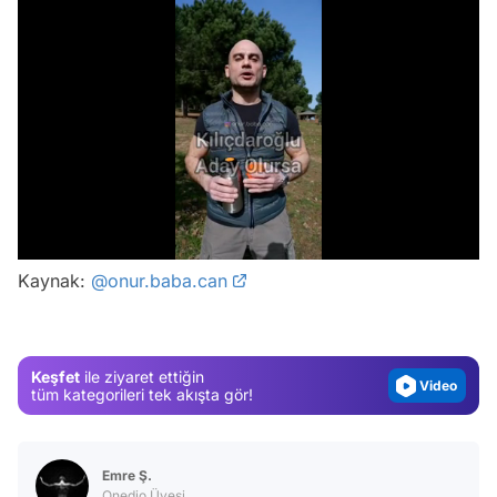
/
Video
Test
Kaynak:
@onur.baba.can
Gündem
Magazin
Keşfet
ile ziyaret ettiğin
Video
tüm kategorileri tek akışta gör!
Test
Emre Ş.
Onedio Üyesi