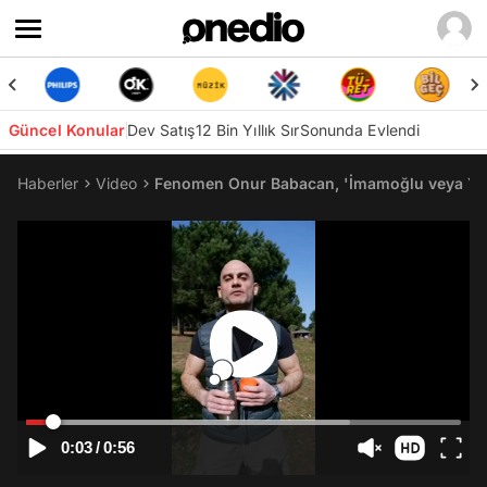
Güncel Konular
Dev Satış
12 Bin Yıllık Sır
Sonunda Evlendi
Haberler
Video
Fenomen Onur Babacan, 'İmamoğlu veya Yav
0:03
/
0:56