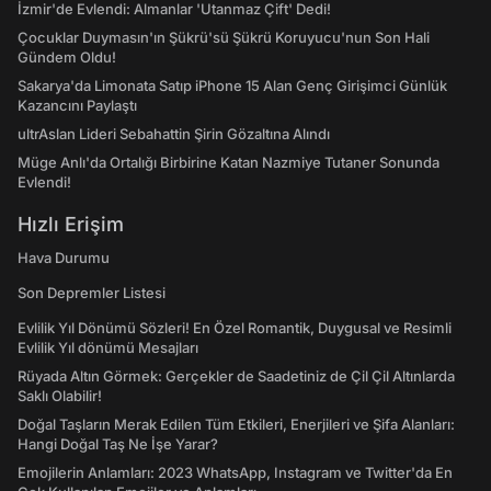
İzmir'de Evlendi: Almanlar 'Utanmaz Çift' Dedi!
Çocuklar Duymasın'ın Şükrü'sü Şükrü Koruyucu'nun Son Hali
Gündem Oldu!
Sakarya'da Limonata Satıp iPhone 15 Alan Genç Girişimci Günlük
Kazancını Paylaştı
ultrAslan Lideri Sebahattin Şirin Gözaltına Alındı
Müge Anlı'da Ortalığı Birbirine Katan Nazmiye Tutaner Sonunda
Evlendi!
Hızlı Erişim
Hava Durumu
Son Depremler Listesi
Evlilik Yıl Dönümü Sözleri! En Özel Romantik, Duygusal ve Resimli
Evlilik Yıl dönümü Mesajları
Rüyada Altın Görmek: Gerçekler de Saadetiniz de Çil Çil Altınlarda
Saklı Olabilir!
Doğal Taşların Merak Edilen Tüm Etkileri, Enerjileri ve Şifa Alanları:
Hangi Doğal Taş Ne İşe Yarar?
Emojilerin Anlamları: 2023 WhatsApp, Instagram ve Twitter'da En