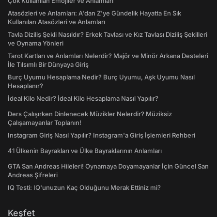
Çok Kullanılan Emojiler ve Anlamları
Atasözleri ve Anlamları: A'dan Z'ye Gündelik Hayatta En Sık
Kullanılan Atasözleri ve Anlamları
Tavla Diziliş Şekli Nasıldır? Erkek Tavlası ve Kız Tavlası Diziliş Şekilleri
ve Oynama Yönleri
Tarot Kartları ve Anlamları Nelerdir? Majör ve Minör Arkana Desteleri
İle Tılsımlı Bir Dünyaya Giriş
Burç Uyumu Hesaplama Nedir? Burç Uyumu, Aşk Uyumu Nasıl
Hesaplanır?
İdeal Kilo Nedir? İdeal Kilo Hesaplama Nasıl Yapılır?
Ders Çalışırken Dinlenecek Müzikler Nelerdir? Müziksiz
Çalışamayanlar Toplanın!
Instagram Giriş Nasıl Yapılır? Instagram'a Giriş İşlemleri Rehberi
41 Ülkenin Bayrakları ve Ülke Bayraklarının Anlamları
GTA San Andreas Hileleri! Oynamaya Doyamayanlar İçin Güncel San
Andreas Şifreleri
IQ Testi: IQ'unuzun Kaç Olduğunu Merak Ettiniz mi?
Keşfet