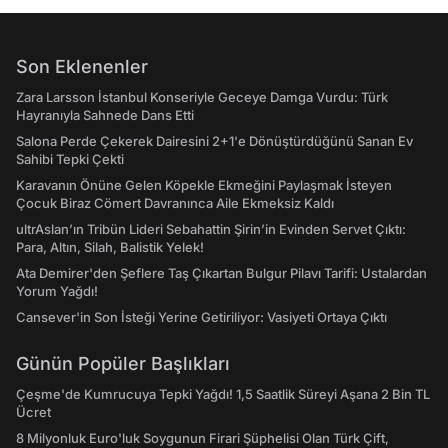
Son Eklenenler
Zara Larsson İstanbul Konseriyle Geceye Damga Vurdu: Türk
Hayranıyla Sahnede Dans Etti
Salona Perde Çekerek Dairesini 2+1'e Dönüştürdüğünü Sanan Ev
Sahibi Tepki Çekti
Karavanın Önüne Gelen Köpekle Ekmeğini Paylaşmak İsteyen
Çocuk Biraz Cömert Davranınca Aile Ekmeksiz Kaldı
ultrAslan’ın Tribün Lideri Sebahattin Şirin’in Evinden Servet Çıktı:
Para, Altın, Silah, Balistik Yelek!
Ata Demirer'den Şeflere Taş Çıkartan Bulgur Pilavı Tarifi: Ustalardan
Yorum Yağdı!
Cansever'in Son İsteği Yerine Getiriliyor: Vasiyeti Ortaya Çıktı
Günün Popüler Başlıkları
Çeşme'de Kumrucuya Tepki Yağdı! 1,5 Saatlik Süreyi Aşana 2 Bin TL
Ücret
8 Milyonluk Euro'luk Soygunun Firari Şüphelisi Olan Türk Çift,