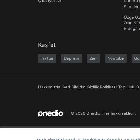
Çıkarıyoruz!
Bütünleş
Sunuldu
Özge Özp
Olan Kü
Erdoğan'
Keşfet
Twitter
Deprem
Zam
Youtube
Gü
Hakkımızda
Geri Bildirim
Gizlilik Politikası
Topluluk Kur
© 2026 Onedio. Her hakkı saklıdır.