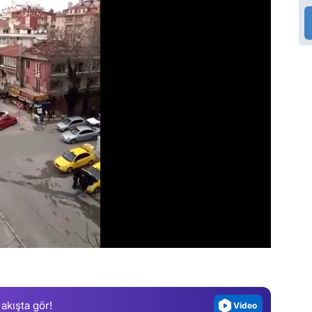
Video
Test
Gündem
Magazin
Video
 akışta gör!
Test