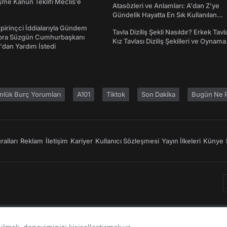
me Kanun Teklifi Meclis’e
Atasözleri ve Anlamları: A'dan Z'ye
Gündelik Hayatta En Sık Kullanılan
Atasözleri ve Anlamları
irinçci İddialarıyla Gündem
Tavla Diziliş Şekli Nasıldır? Erkek Tavl
bra Süzgün Cumhurbaşkanı
Kız Tavlası Diziliş Şekilleri ve Oynama
dan Yardım İstedi
Yönleri
nlük Burç Yorumları
A101
Tiktok
Son Dakika
Bugün Ne P
alları
Reklam
İletişim
Kariyer
Kullanıcı Sözleşmesi
Yayın İlkeleri
Künye
Bir
markasıdır.