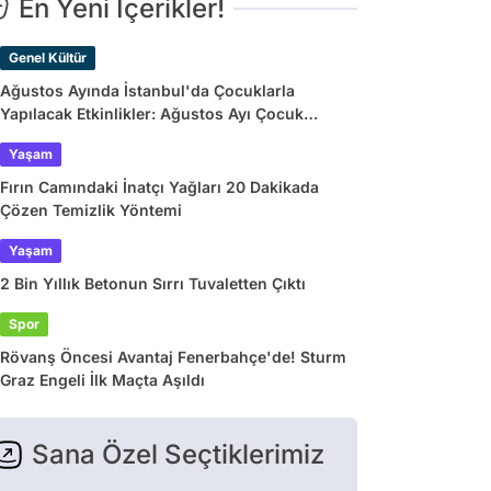
En Yeni İçerikler!
Genel Kültür
Ağustos Ayında İstanbul'da Çocuklarla
Yapılacak Etkinlikler: Ağustos Ayı Çocuk
Tiyatroları ve Etkinlik Takvimi
Yaşam
Fırın Camındaki İnatçı Yağları 20 Dakikada
Çözen Temizlik Yöntemi
Yaşam
2 Bin Yıllık Betonun Sırrı Tuvaletten Çıktı
Spor
Rövanş Öncesi Avantaj Fenerbahçe'de! Sturm
Graz Engeli İlk Maçta Aşıldı
Sana Özel Seçtiklerimiz