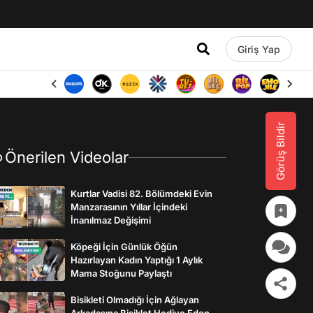
Giriş Yap
Görüş Bildir
Önerilen Videolar
Kurtlar Vadisi 82. Bölümdeki Evin
Manzarasının Yıllar İçindeki
İnanılmaz Değişimi
Köpeği İçin Günlük Öğün
Hazırlayan Kadın Yaptığı 1 Aylık
Mama Stoğunu Paylaştı
Bisikleti Olmadığı İçin Ağlayan
Arkadaşına Bisiklet Hediye Eden