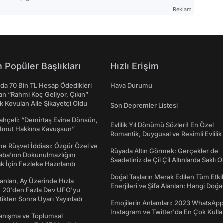
Reklam
 Popüler Başlıkları
Hızlı Erişim
da 70 Bin TL Hesap Ödedikleri
Hava Durumu
n “Rahmi Koç Geliyor, Çıkın”
k Kovulan Aile Şikayetçi Oldu
Son Depremler Listesi
ahçeli: “Demirtaş Evine Dönsün,
Evlilik Yıl Dönümü Sözleri! En Özel
Umut Hakkına Kavuşsun”
Romantik, Duygusal ve Resimli Evlilik 
dönümü Mesajları
me Rüşvet İddiası: Özgür Özel ve
Rüyada Altın Görmek: Gerçekler de
aba’nın Dokunulmazlığını
Saadetiniz de Çil Çil Altınlarda Saklı Ol
k İçin Fezleke Hazırlandı
Doğal Taşların Merak Edilen Tüm Etkil
sanları, Ay Üzerinde Hızla
Enerjileri ve Şifa Alanları: Hangi Doğa
n 20'den Fazla Dev UFO'yu
Ne İşe Yarar?
ttikten Sonra Uyarı Yayınladı
Emojilerin Anlamları: 2023 WhatsApp
Instagram ve Twitter'da En Çok Kulla
yanışma ve Toplumsal
Emojiler ve Anlamları