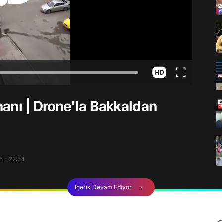
ihanı | Drone'la Bakkaldan
5 - 22:54
İçerik Devam Ediyor