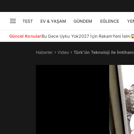
TEST
EV & YAŞAM
GÜNDEM
EĞLENCE
YE
Güncel Konular
Bu Gece Uyku Yok
2027 İçin Rakam
Yeni İsim
Haberler
Video
Türk'ün Teknoloji ile İmtihan