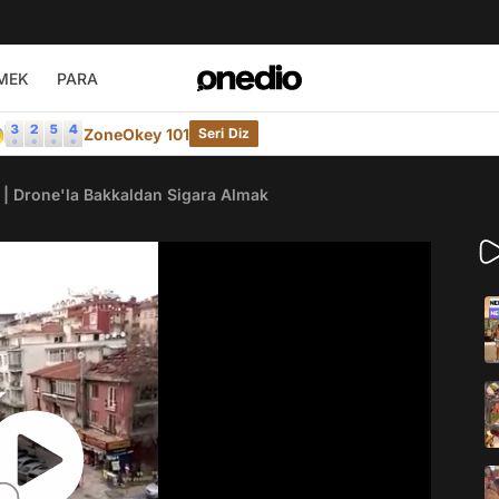
MEK
PARA

ZoneOkey 101
Seri Diz
ı | Drone'la Bakkaldan Sigara Almak