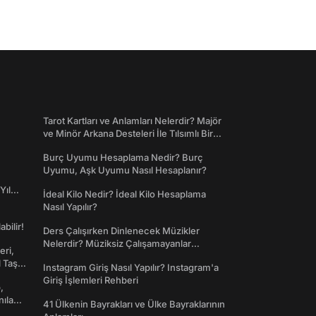
Tarot Kartları ve Anlamları Nelerdir? Majör
ve Minör Arkana Desteleri İle Tılsımlı Bir
Dünyaya Giriş
Burç Uyumu Hesaplama Nedir? Burç
Uyumu, Aşk Uyumu Nasıl Hesaplanır?
Yıl
İdeal Kilo Nedir? İdeal Kilo Hesaplama
Nasıl Yapılır?
abilir!
Ders Çalışırken Dinlenecek Müzikler
Nelerdir? Müziksiz Çalışamayanlar
eri,
Toplanın!
l Taş
Instagram Giriş Nasıl Yapılır? Instagram'a
Giriş İşlemleri Rehberi
,
nılan
41 Ülkenin Bayrakları ve Ülke Bayraklarının