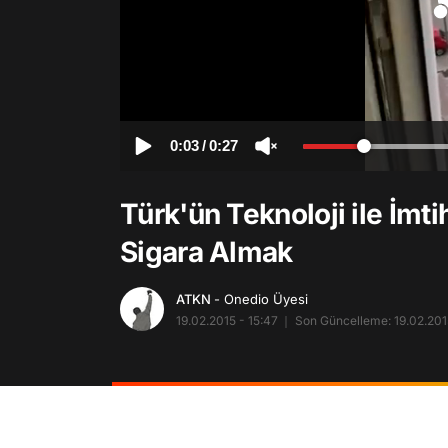
0:03
/
0:27
Türk'ün Teknoloji ile İmt
Sigara Almak
ATKN
- Onedio Üyesi
19.02.2015 - 15:47
Son Güncelleme: 19.02.201