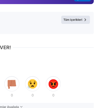
Tüm içerikleri
 VER!
0
0
0
mlar Aşağıda