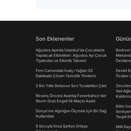
Son Eklenenler
Günün
Ağustos Ayında İstanbul'da Çocuklarla
Bodrum’
Yapılacak Etkinlikler: Ağustos Ayı Çocuk
Mekanda
Tiyatroları ve Etkinlik Takvimi
Denilere
Fırın Camındaki İnatçı Yağları 20
Devlet B
Dakikada Çözen Temizlik Yöntemi
Öcalan 
2 Bin Yıllık Betonun Sırrı Tuvaletten Çıktı
Zincirle
Veli Ağb
Rövanş Öncesi Avantaj Fenerbahçe'de!
Kaldırma
Sturm Graz Engeli İlk Maçta Aşıldı
Bilim İn
Dünya’nın Ağırlığını Ölçmek İçin Bir Dağ
İlerleye
Kullandılar
Tespit E
8 Soruyla İmza Şarkını Ortaya
Milli Da