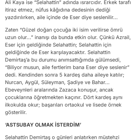
Ali Kaya ise “Selahattin” adında ısrarcıdır. Erkek tarafı
itiraz etmez, nüfus kâğıdına dedesinin dediği
yazdırılırken, aile içinde de Eser diye seslenilir...
Zaten “Güzel doğan çocuğa iki isim verilirse ömrü
uzun olur...” inanışı da bunda etkin olur. Çünkü Azrail,
Eser için geldiğinde Selahattin; Selahattin için
geldiğinde de Eser karşılayacaktır. Selahattin
Demirtaş’a bu durumu anımsattığımda gülümsedi,
“Biliyor musun, aile fertlerim bana Eser diye seslenir”
dedi. Kendinden sonra 5 kardeş daha aileye katılır;
Nurcan, Aygül, Süleyman, Şadiye ve Bahar...
Ebeveynleri aralarında Zazaca konuşur, ancak
çocuklarına öğretmekten kaçınır. Dört kardeş aynı
ilkokulda okur; başarıları ortaokul ve lisede örnek
gösterilir.
‘ASTSUBAY OLMAK İSTERDİM’
Selahattin Demirtaş o günleri anlatırken müstehzi