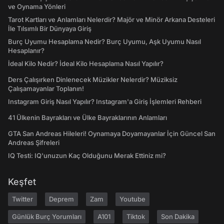
ve Oynama Yönleri
Tarot Kartları ve Anlamları Nelerdir? Majör ve Minör Arkana Desteleri
İle Tılsımlı Bir Dünyaya Giriş
Burç Uyumu Hesaplama Nedir? Burç Uyumu, Aşk Uyumu Nasıl
Hesaplanır?
İdeal Kilo Nedir? İdeal Kilo Hesaplama Nasıl Yapılır?
Ders Çalışırken Dinlenecek Müzikler Nelerdir? Müziksiz
Çalışamayanlar Toplanın!
Instagram Giriş Nasıl Yapılır? Instagram'a Giriş İşlemleri Rehberi
41 Ülkenin Bayrakları ve Ülke Bayraklarının Anlamları
GTA San Andreas Hileleri! Oynamaya Doyamayanlar İçin Güncel San
Andreas Şifreleri
IQ Testi: IQ'unuzun Kaç Olduğunu Merak Ettiniz mi?
Keşfet
Twitter
Deprem
Zam
Youtube
Günlük Burç Yorumları
A101
Tiktok
Son Dakika