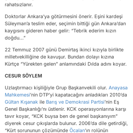
rahatsızlanır.
Doktorlar Ankara’ya götürmesini önerir. Eşini kardeşi
Süleyman’a teslim eder, seçimin bittiği gün Ankara’dan
kaygısını gideren haber gelir: “Tebrik ederim kızın
doğdu...”
22 Temmuz 2007 günü Demirtaş ikinci kızıyla birlikte
milletvekilliğine de kavuşur. Bundan dolayı kızına
Kürtçe “Yürekten gelen” anlamındaki Dılda adını koyar.
CESUR SÖYLEM
Uzlaştırmacı kişiliğiyle Grup Başkanvekili olur.
Anayasa
Mahkemesi
’nin DTP’yi kapatacağını anladıkları 2010’da
Gültan Kışanak
ile
Barış ve Demokrasi Partisi
’nin Eş
Genel Başkanlığı’nı üstlenir. KCK operasyonlarına karşı
tavır koyar, “KCK buysa ben de genel başkanıyım”
diyerek cesur çıkışlarda bulunur. 2006’da dile getirdiği,
“Kürt sorununun çözümünde
Öcalan
’ın rolünün