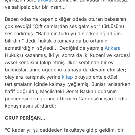
ve sahipsiz olur bir insan...”
Bazen odasına kapanıp diğer odada oturan babasının
çok sevdiği “Çift camlardan ses gelmiyor” türküsünü
seslendirmiş. “Babamın türküyü dinlerken ağladığını
bilirdim” dedi, hukuk okumaya da bu ortamın
azmettirdiğini söyledi... Dediğini de yapmış
Ankara
Hukuk’u kazanmış, iki yıl sonra da iki kuzeni ve kardeşi
Aysel kendisini takip etmiş. İlker semtinde bir ev
bulmuşlar, anne öğüdünü tutmaya da devam etmişler;
olaylara karışmak yerine
kitap
okuyup entelektüel
tartışmaların içinde kalmayı yeğlemiş. Bunları anlatırken
hafif doğruldu, Meclis’teki Genel Başkan odasının
penceresinden görünen Dikmen Caddesi’ni işaret edip
konuşmasını sürdürdü:
GRUP PERİŞAN...
“O kadar yıl şu caddeden fakülteye gidip geldim, bir