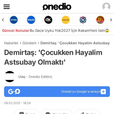
Güncel Konular
Bu Gece Uyku Yok
2027 İçin Rakam
Yeni İsim😱
Haberler
Gündem
Demirtaş: 'Çocukken Hayalim Astsubay O
Demirtaş: 'Çocukken Hayalim
Astsubay Olmaktı'
Ulaş
- Onedio Editörü
Onedio’yu Google'a ekleyin
08.02.2015 - 18:24