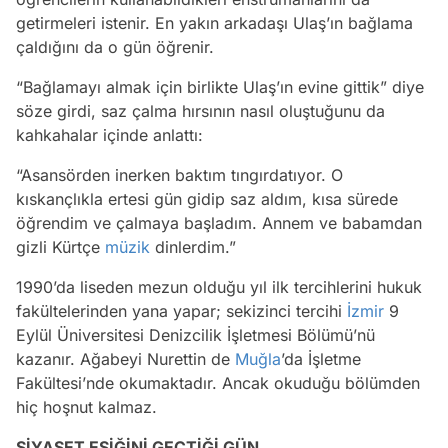
getirmeleri istenir. En yakın arkadaşı Ulaş’ın bağlama
çaldığını da o gün öğrenir.
“Bağlamayı almak için birlikte Ulaş’ın evine gittik” diye
söze girdi, saz çalma hırsının nasıl oluştuğunu da
kahkahalar içinde anlattı:
“Asansörden inerken baktım tıngırdatıyor. O
kıskançlıkla ertesi gün gidip saz aldım, kısa sürede
öğrendim ve çalmaya başladım. Annem ve babamdan
gizli Kürtçe
müzik
dinlerdim.”
1990’da liseden mezun olduğu yıl ilk tercihlerini hukuk
fakültelerinden yana yapar; sekizinci tercihi
İzmir
9
Eylül Üniversitesi Denizcilik İşletmesi Bölümü’nü
kazanır. Ağabeyi Nurettin de
Muğla
’da İşletme
Fakültesi’nde okumaktadır. Ancak okuduğu bölümden
hiç hoşnut kalmaz.
SİYASET EŞİĞİNİ GEÇTİĞİ GÜN