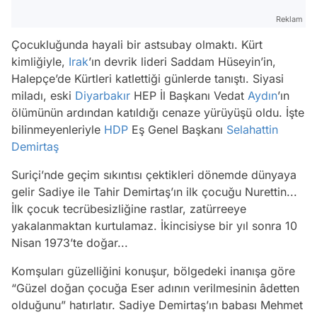
Reklam
Çocukluğunda hayali bir astsubay olmaktı. Kürt
kimliğiyle,
Irak
’ın devrik lideri Saddam Hüseyin’in,
Halepçe’de Kürtleri katlettiği günlerde tanıştı. Siyasi
miladı, eski
Diyarbakır
HEP İl Başkanı Vedat
Aydın
’ın
ölümünün ardından katıldığı cenaze yürüyüşü oldu. İşte
bilinmeyenleriyle
HDP
Eş Genel Başkanı
Selahattin
Demirtaş
Suriçi’nde geçim sıkıntısı çektikleri dönemde dünyaya
gelir Sadiye ile Tahir Demirtaş’ın ilk çocuğu Nurettin...
İlk çocuk tecrübesizliğine rastlar, zatürreeye
yakalanmaktan kurtulamaz. İkincisiyse bir yıl sonra 10
Nisan 1973’te doğar...
Komşuları güzelliğini konuşur, bölgedeki inanışa göre
“Güzel doğan çocuğa Eser adının verilmesinin âdetten
olduğunu” hatırlatır. Sadiye Demirtaş’ın babası Mehmet