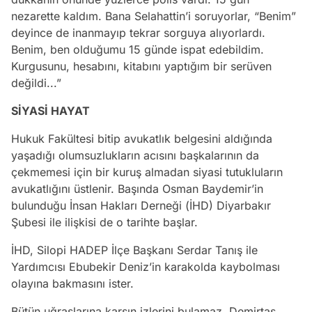
nezarette kaldım. Bana Selahattin’i soruyorlar, “Benim”
deyince de inanmayıp tekrar sorguya alıyorlardı.
Benim, ben olduğumu 15 günde ispat edebildim.
Kurgusunu, hesabını, kitabını yaptığım bir serüven
değildi...”
SİYASİ HAYAT
Hukuk Fakültesi bitip avukatlık belgesini aldığında
yaşadığı olumsuzlukların acısını başkalarının da
çekmemesi için bir kuruş almadan siyasi tutukluların
avukatlığını üstlenir. Başında Osman Baydemir’in
bulunduğu İnsan Hakları Derneği (İHD) Diyarbakır
Şubesi ile ilişkisi de o tarihte başlar.
İHD, Silopi HADEP İlçe Başkanı Serdar Tanış ile
Yardımcısı Ebubekir Deniz’in karakolda kaybolması
olayına bakmasını ister.
Bütün uğraşlarına karşın izlerini bulamaz. Demirtaş,