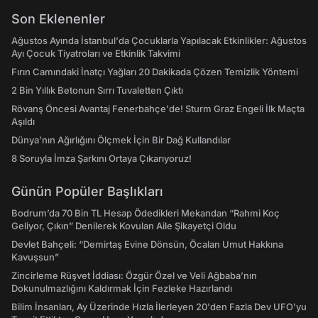
Son Eklenenler
Ağustos Ayında İstanbul'da Çocuklarla Yapılacak Etkinlikler: Ağustos
Ayı Çocuk Tiyatroları ve Etkinlik Takvimi
Fırın Camındaki İnatçı Yağları 20 Dakikada Çözen Temizlik Yöntemi
2 Bin Yıllık Betonun Sırrı Tuvaletten Çıktı
Rövanş Öncesi Avantaj Fenerbahçe'de! Sturm Graz Engeli İlk Maçta
Aşıldı
Dünya’nın Ağırlığını Ölçmek İçin Bir Dağ Kullandılar
8 Soruyla İmza Şarkını Ortaya Çıkarıyoruz!
Günün Popüler Başlıkları
Bodrum’da 70 Bin TL Hesap Ödedikleri Mekandan “Rahmi Koç
Geliyor, Çıkın” Denilerek Kovulan Aile Şikayetçi Oldu
Devlet Bahçeli: “Demirtaş Evine Dönsün, Öcalan Umut Hakkına
Kavuşsun”
Zincirleme Rüşvet İddiası: Özgür Özel ve Veli Ağbaba’nın
Dokunulmazlığını Kaldırmak İçin Fezleke Hazırlandı
Bilim İnsanları, Ay Üzerinde Hızla İlerleyen 20'den Fazla Dev UFO'yu