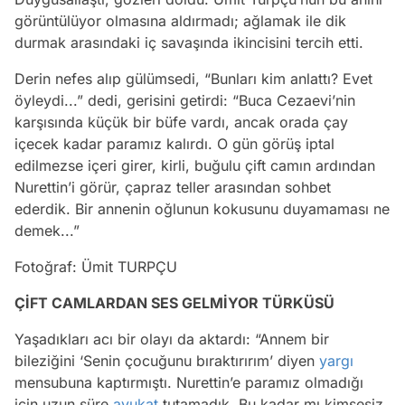
görüntülüyor olmasına aldırmadı; ağlamak ile dik
durmak arasındaki iç savaşında ikincisini tercih etti.
Derin nefes alıp gülümsedi, “Bunları kim anlattı? Evet
öyleydi...” dedi, gerisini getirdi: “Buca Cezaevi’nin
karşısında küçük bir büfe vardı, ancak orada çay
içecek kadar paramız kalırdı. O gün görüş iptal
edilmezse içeri girer, kirli, buğulu çift camın ardından
Nurettin’i görür, çapraz teller arasından sohbet
ederdik. Bir annenin oğlunun kokusunu duyamaması ne
demek...”
Fotoğraf: Ümit TURPÇU
ÇİFT CAMLARDAN SES GELMİYOR TÜRKÜSÜ
Yaşadıkları acı bir olayı da aktardı: “Annem bir
bileziğini ‘Senin çocuğunu bıraktırırım’ diyen
yargı
mensubuna kaptırmıştı. Nurettin’e paramız olmadığı
için uzun süre
avukat
tutamadık. Bu kadar mı kimsesiz