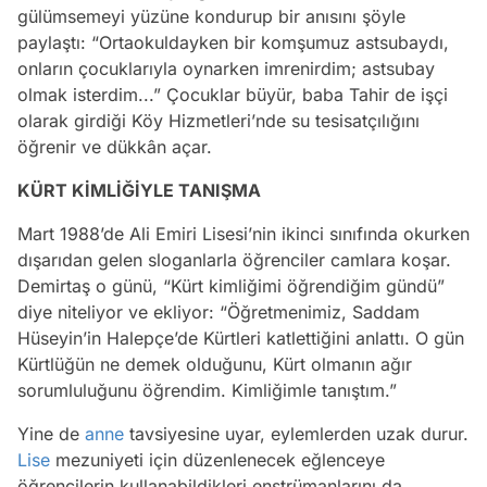
gülümsemeyi yüzüne kondurup bir anısını şöyle
paylaştı: “Ortaokuldayken bir komşumuz astsubaydı,
onların çocuklarıyla oynarken imrenirdim; astsubay
olmak isterdim...” Çocuklar büyür, baba Tahir de işçi
olarak girdiği Köy Hizmetleri’nde su tesisatçılığını
öğrenir ve dükkân açar.
KÜRT KİMLİĞİYLE TANIŞMA
Mart 1988’de Ali Emiri Lisesi’nin ikinci sınıfında okurken
dışarıdan gelen sloganlarla öğrenciler camlara koşar.
Demirtaş o günü, “Kürt kimliğimi öğrendiğim gündü”
diye niteliyor ve ekliyor: “Öğretmenimiz, Saddam
Hüseyin’in Halepçe’de Kürtleri katlettiğini anlattı. O gün
Kürtlüğün ne demek olduğunu, Kürt olmanın ağır
sorumluluğunu öğrendim. Kimliğimle tanıştım.”
Yine de
anne
tavsiyesine uyar, eylemlerden uzak durur.
Lise
mezuniyeti için düzenlenecek eğlenceye
öğrencilerin kullanabildikleri enstrümanlarını da