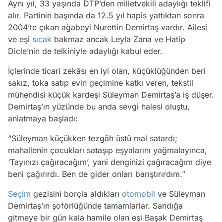
Aynı yıl, 33 yaşında DTP’den milletvekili adaylığı teklifi
alır. Partinin başında da 12.5 yıl hapis yattıktan sonra
2004’te çıkan ağabeyi Nurettin Demirtaş vardır. Ailesi
ve eşi
sıcak
bakmaz ancak Leyla Zana ve Hatip
Dicle’nin de telkiniyle adaylığı kabul eder.
İçlerinde ticari zekâsı en iyi olan, küçüklüğünden beri
sakız, toka satıp evin geçimine katkı veren, tekstil
mühendisi küçük kardeşi Süleyman Demirtaş’a iş düşer.
Demirtaş’ın yüzünde bu anda sevgi halesi oluştu,
anlatmaya başladı:
“Süleyman küçükken tezgâh üstü mal satardı;
mahallenin çocukları sataşıp eşyalarını yağmalayınca,
‘Tayınızı çağıracağım’, yani denginizi çağıracağım diye
beni çağırırdı. Ben de gider onları barıştırırdım.”
Seçim
gezisini borçla aldıkları
otomobil
ve Süleyman
Demirtaş’ın şoförlüğünde tamamlarlar. Sandığa
gitmeye bir gün kala hamile olan eşi Başak Demirtaş