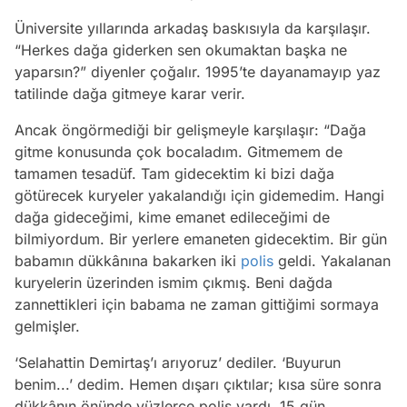
Üniversite yıllarında arkadaş baskısıyla da karşılaşır.
“Herkes dağa giderken sen okumaktan başka ne
yaparsın?” diyenler çoğalır. 1995’te dayanamayıp yaz
tatilinde dağa gitmeye karar verir.
Ancak öngörmediği bir gelişmeyle karşılaşır: “Dağa
gitme konusunda çok bocaladım. Gitmemem de
tamamen tesadüf. Tam gidecektim ki bizi dağa
götürecek kuryeler yakalandığı için gidemedim. Hangi
dağa gideceğimi, kime emanet edileceğimi de
bilmiyordum. Bir yerlere emaneten gidecektim. Bir gün
babamın dükkânına bakarken iki
polis
geldi. Yakalanan
kuryelerin üzerinden ismim çıkmış. Beni dağda
zannettikleri için babama ne zaman gittiğimi sormaya
gelmişler.
‘Selahattin Demirtaş’ı arıyoruz’ dediler. ‘Buyurun
benim...’ dedim. Hemen dışarı çıktılar; kısa süre sonra
dükkânın önünde yüzlerce polis vardı. 15 gün