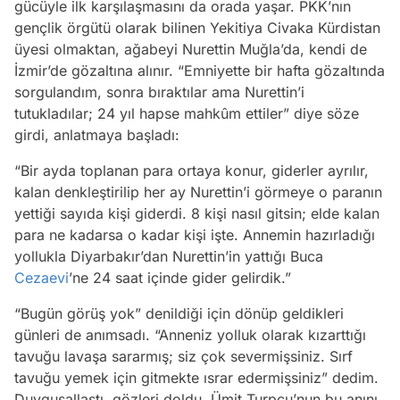
gücüyle ilk karşılaşmasını da orada yaşar. PKK’nın
gençlik örgütü olarak bilinen Yekitiya Civaka Kürdistan
üyesi olmaktan, ağabeyi Nurettin Muğla’da, kendi de
İzmir’de gözaltına alınır. “Emniyette bir hafta gözaltında
sorgulandım, sonra bıraktılar ama Nurettin’i
tutukladılar; 24 yıl hapse mahkûm ettiler” diye söze
girdi, anlatmaya başladı:
“Bir ayda toplanan para ortaya konur, giderler ayrılır,
kalan denkleştirilip her ay Nurettin’i görmeye o paranın
yettiği sayıda kişi giderdi. 8 kişi nasıl gitsin; elde kalan
para ne kadarsa o kadar kişi işte. Annemin hazırladığı
yollukla Diyarbakır’dan Nurettin’in yattığı Buca
Cezaevi
’ne 24 saat içinde gider gelirdik.”
“Bugün görüş yok” denildiği için dönüp geldikleri
günleri de anımsadı. “Anneniz yolluk olarak kızarttığı
tavuğu lavaşa sararmış; siz çok severmişsiniz. Sırf
tavuğu yemek için gitmekte ısrar edermişsiniz” dedim.
Duygusallaştı, gözleri doldu. Ümit Turpçu’nun bu anını