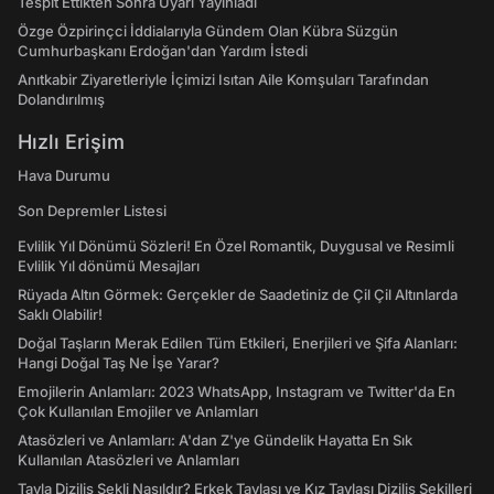
Tespit Ettikten Sonra Uyarı Yayınladı
Özge Özpirinçci İddialarıyla Gündem Olan Kübra Süzgün
Cumhurbaşkanı Erdoğan'dan Yardım İstedi
Anıtkabir Ziyaretleriyle İçimizi Isıtan Aile Komşuları Tarafından
Dolandırılmış
Hızlı Erişim
Hava Durumu
Son Depremler Listesi
Evlilik Yıl Dönümü Sözleri! En Özel Romantik, Duygusal ve Resimli
Evlilik Yıl dönümü Mesajları
Rüyada Altın Görmek: Gerçekler de Saadetiniz de Çil Çil Altınlarda
Saklı Olabilir!
Doğal Taşların Merak Edilen Tüm Etkileri, Enerjileri ve Şifa Alanları:
Hangi Doğal Taş Ne İşe Yarar?
Emojilerin Anlamları: 2023 WhatsApp, Instagram ve Twitter'da En
Çok Kullanılan Emojiler ve Anlamları
Atasözleri ve Anlamları: A'dan Z'ye Gündelik Hayatta En Sık
Kullanılan Atasözleri ve Anlamları
Tavla Diziliş Şekli Nasıldır? Erkek Tavlası ve Kız Tavlası Diziliş Şekilleri