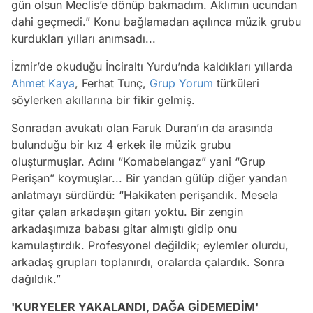
gün olsun Meclis’e dönüp bakmadım. Aklımın ucundan
dahi geçmedi.” Konu bağlamadan açılınca müzik grubu
kurdukları yılları anımsadı...
İzmir’de okuduğu İnciraltı Yurdu’nda kaldıkları yıllarda
Ahmet Kaya
, Ferhat Tunç,
Grup Yorum
türküleri
söylerken akıllarına bir fikir gelmiş.
Sonradan avukatı olan Faruk Duran’ın da arasında
bulunduğu bir kız 4 erkek ile müzik grubu
oluşturmuşlar. Adını “Komabelangaz” yani “Grup
Perişan” koymuşlar... Bir yandan gülüp diğer yandan
anlatmayı sürdürdü: “Hakikaten perişandık. Mesela
gitar çalan arkadaşın gitarı yoktu. Bir zengin
arkadaşımıza babası gitar almıştı gidip onu
kamulaştırdık. Profesyonel değildik; eylemler olurdu,
arkadaş grupları toplanırdı, oralarda çalardık. Sonra
dağıldık.”
'KURYELER YAKALANDI, DAĞA GİDEMEDİM'