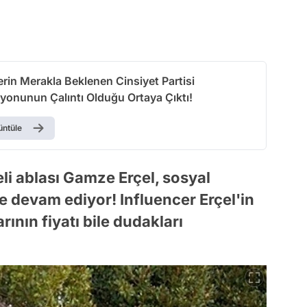
erin Merakla Beklenen Cinsiyet Partisi
yonunun Çalıntı Olduğu Ortaya Çıktı!
üntüle
eli ablası Gamze Erçel, sosyal
evam ediyor! Influencer Erçel'in
nın fiyatı bile dudakları