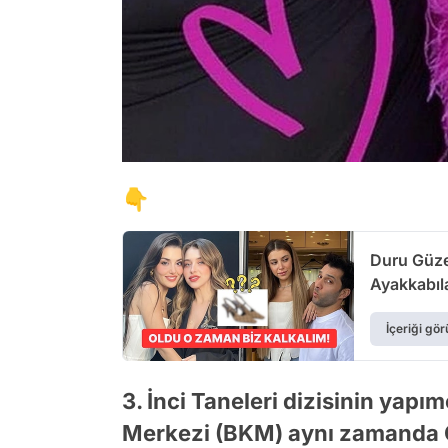
👇
Duru Güze
Ayakkabıla
İçeriği gör
3. İnci Taneleri dizisinin yapım
Merkezi (BKM) aynı zamanda 