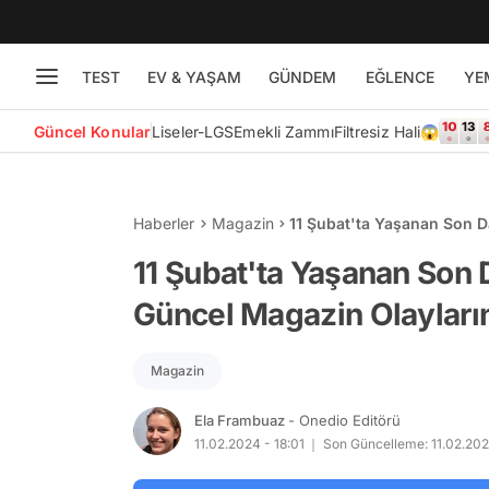
TEST
EV & YAŞAM
GÜNDEM
EĞLENCE
YE
Güncel Konular
Liseler-LGS
Emekli Zammı
Filtresiz Hali😱
Haberler
Magazin
11 Şubat'ta Yaşanan Son D
Anlatıyoruz!
11 Şubat'ta Yaşanan Son 
Güncel Magazin Olayların
Magazin
Ela Frambuaz
- Onedio Editörü
11.02.2024 - 18:01
Son Güncelleme: 11.02.202