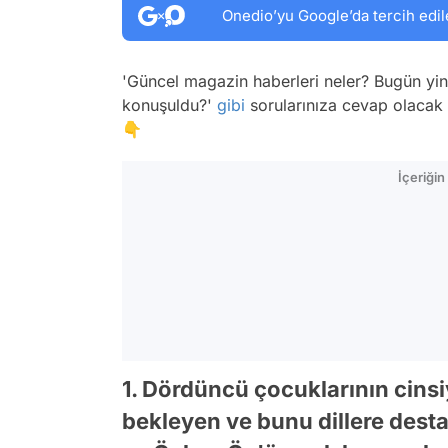
Onedio’yu Google’da tercih edil
'Güncel magazin haberleri neler? Bugün yi
konuşuldu?'
gibi
sorularınıza cevap olacak ha
👇
İçeriği
1. Dördüncü çocuklarının cinsi
bekleyen ve bunu dillere dest