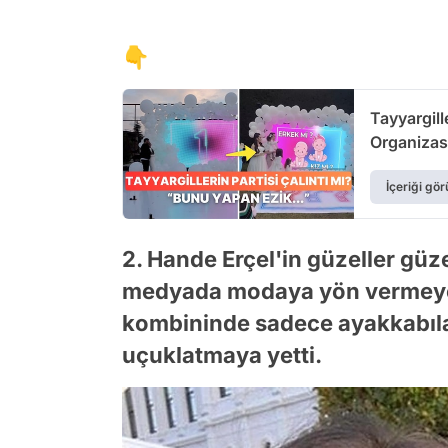
👇
Tayyargill
Organizas
İçeriği gör
2. Hande Erçel'in güzeller güz
medyada modaya yön vermeye d
kombininde sadece ayakkabıları
uçuklatmaya yetti.