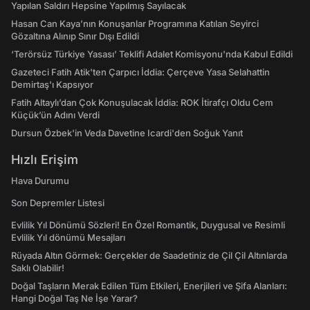
Yapılan Saldırı Hepsine Yapılmış Sayılacak
Hasan Can Kaya’nın Konuşanlar Programına Katılan Seyirci
Gözaltına Alınıp Sınır Dışı Edildi
‘Terörsüz Türkiye Yasası’ Teklifi Adalet Komisyonu'nda Kabul Edildi
Gazeteci Fatih Atik'ten Çarpıcı İddia: Çerçeve Yasa Selahattin
Demirtaş'ı Kapsıyor
Fatih Altaylı’dan Çok Konuşulacak İddia: ROK İtirafçı Oldu Cem
Küçük’ün Adını Verdi
Dursun Özbek'in Veda Davetine Icardi'den Soğuk Yanıt
Hızlı Erişim
Hava Durumu
Son Depremler Listesi
Evlilik Yıl Dönümü Sözleri! En Özel Romantik, Duygusal ve Resimli
Evlilik Yıl dönümü Mesajları
Rüyada Altın Görmek: Gerçekler de Saadetiniz de Çil Çil Altınlarda
Saklı Olabilir!
Doğal Taşların Merak Edilen Tüm Etkileri, Enerjileri ve Şifa Alanları:
Hangi Doğal Taş Ne İşe Yarar?