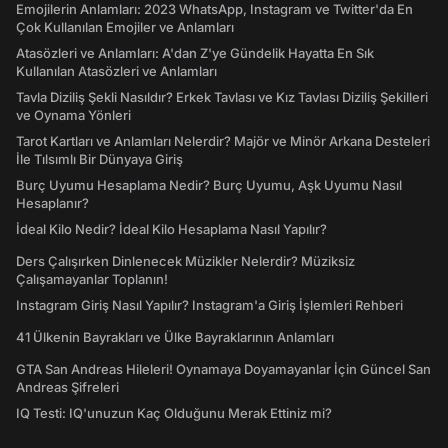
Emojilerin Anlamları: 2023 WhatsApp, Instagram ve Twitter'da En
Çok Kullanılan Emojiler ve Anlamları
Atasözleri ve Anlamları: A'dan Z'ye Gündelik Hayatta En Sık
Kullanılan Atasözleri ve Anlamları
Tavla Diziliş Şekli Nasıldır? Erkek Tavlası ve Kız Tavlası Diziliş Şekilleri
ve Oynama Yönleri
Tarot Kartları ve Anlamları Nelerdir? Majör ve Minör Arkana Desteleri
İle Tılsımlı Bir Dünyaya Giriş
Burç Uyumu Hesaplama Nedir? Burç Uyumu, Aşk Uyumu Nasıl
Hesaplanır?
İdeal Kilo Nedir? İdeal Kilo Hesaplama Nasıl Yapılır?
Ders Çalışırken Dinlenecek Müzikler Nelerdir? Müziksiz
Çalışamayanlar Toplanın!
Instagram Giriş Nasıl Yapılır? Instagram'a Giriş İşlemleri Rehberi
41 Ülkenin Bayrakları ve Ülke Bayraklarının Anlamları
GTA San Andreas Hileleri! Oynamaya Doyamayanlar İçin Güncel San
Andreas Şifreleri
IQ Testi: IQ'unuzun Kaç Olduğunu Merak Ettiniz mi?