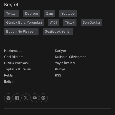
Keşfet
Twitter
Deprem
Zam
Youtube
Günlük Burç Yorumları
A101
Tiktok
Son Dakika
Bugün Ne Pişirsem
Gezilecek Yerler
Hakkımızda
Kariyer
Geri Bildirim
Kullanıcı Sözleşmesi
Gizlilik Politikası
Yayın İlkeleri
Topluluk Kuralları
Künye
Reklam
RSS
İletişim