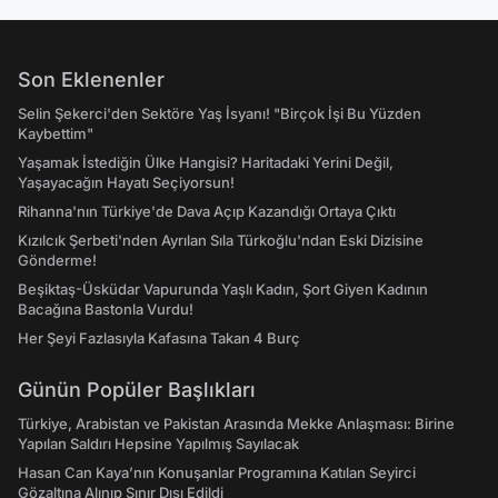
Son Eklenenler
Selin Şekerci'den Sektöre Yaş İsyanı! "Birçok İşi Bu Yüzden
Kaybettim"
Yaşamak İstediğin Ülke Hangisi? Haritadaki Yerini Değil,
Yaşayacağın Hayatı Seçiyorsun!
Rihanna'nın Türkiye'de Dava Açıp Kazandığı Ortaya Çıktı
Kızılcık Şerbeti'nden Ayrılan Sıla Türkoğlu'ndan Eski Dizisine
Gönderme!
Beşiktaş-Üsküdar Vapurunda Yaşlı Kadın, Şort Giyen Kadının
Bacağına Bastonla Vurdu!
Her Şeyi Fazlasıyla Kafasına Takan 4 Burç
Günün Popüler Başlıkları
Türkiye, Arabistan ve Pakistan Arasında Mekke Anlaşması: Birine
Yapılan Saldırı Hepsine Yapılmış Sayılacak
Hasan Can Kaya’nın Konuşanlar Programına Katılan Seyirci
Gözaltına Alınıp Sınır Dışı Edildi