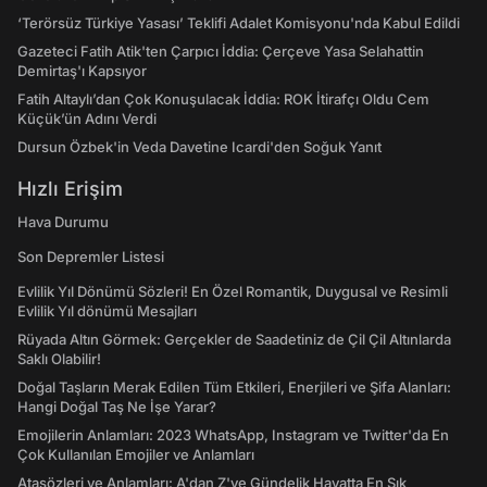
‘Terörsüz Türkiye Yasası’ Teklifi Adalet Komisyonu'nda Kabul Edildi
Gazeteci Fatih Atik'ten Çarpıcı İddia: Çerçeve Yasa Selahattin
Demirtaş'ı Kapsıyor
Fatih Altaylı’dan Çok Konuşulacak İddia: ROK İtirafçı Oldu Cem
Küçük’ün Adını Verdi
Dursun Özbek'in Veda Davetine Icardi'den Soğuk Yanıt
Hızlı Erişim
Hava Durumu
Son Depremler Listesi
Evlilik Yıl Dönümü Sözleri! En Özel Romantik, Duygusal ve Resimli
Evlilik Yıl dönümü Mesajları
Rüyada Altın Görmek: Gerçekler de Saadetiniz de Çil Çil Altınlarda
Saklı Olabilir!
Doğal Taşların Merak Edilen Tüm Etkileri, Enerjileri ve Şifa Alanları:
Hangi Doğal Taş Ne İşe Yarar?
Emojilerin Anlamları: 2023 WhatsApp, Instagram ve Twitter'da En
Çok Kullanılan Emojiler ve Anlamları
Atasözleri ve Anlamları: A'dan Z'ye Gündelik Hayatta En Sık