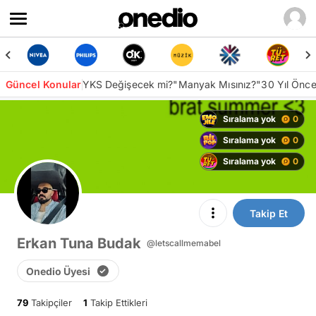
Güncel Konular
YKS Değişecek mi?
"Manyak Mısınız?"
30 Yıl Önc
Sıralama yok
0
Sıralama yok
0
Sıralama yok
0
Takip Et
Erkan Tuna Budak
@letscallmemabel
Onedio Üyesi
79
Takipçiler
1
Takip Ettikleri