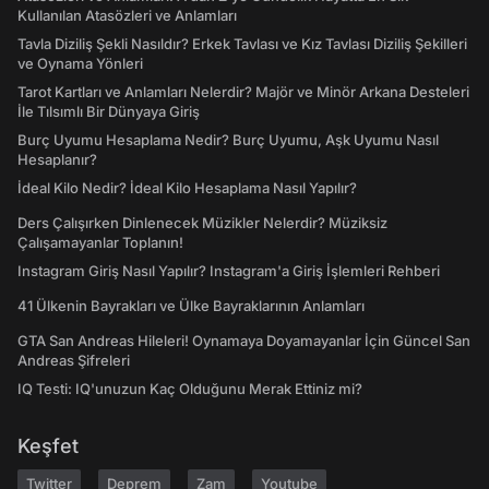
Kullanılan Atasözleri ve Anlamları
Tavla Diziliş Şekli Nasıldır? Erkek Tavlası ve Kız Tavlası Diziliş Şekilleri
ve Oynama Yönleri
Tarot Kartları ve Anlamları Nelerdir? Majör ve Minör Arkana Desteleri
İle Tılsımlı Bir Dünyaya Giriş
Burç Uyumu Hesaplama Nedir? Burç Uyumu, Aşk Uyumu Nasıl
Hesaplanır?
İdeal Kilo Nedir? İdeal Kilo Hesaplama Nasıl Yapılır?
Ders Çalışırken Dinlenecek Müzikler Nelerdir? Müziksiz
Çalışamayanlar Toplanın!
Instagram Giriş Nasıl Yapılır? Instagram'a Giriş İşlemleri Rehberi
41 Ülkenin Bayrakları ve Ülke Bayraklarının Anlamları
GTA San Andreas Hileleri! Oynamaya Doyamayanlar İçin Güncel San
Andreas Şifreleri
IQ Testi: IQ'unuzun Kaç Olduğunu Merak Ettiniz mi?
Keşfet
Twitter
Deprem
Zam
Youtube