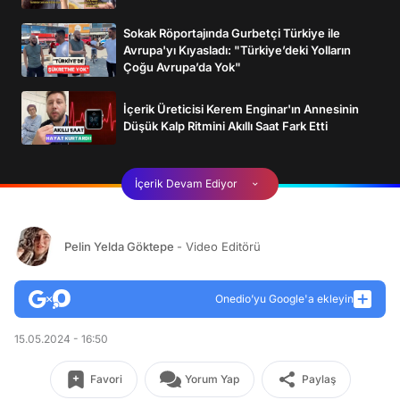
Sokak Röportajında Gurbetçi Türkiye ile
Avrupa'yı Kıyasladı: "Türkiye’deki Yolların
Çoğu Avrupa’da Yok"
İçerik Üreticisi Kerem Enginar'ın Annesinin
Düşük Kalp Ritmini Akıllı Saat Fark Etti
İçerik Devam Ediyor
Pelin Yelda Göktepe
- Video Editörü
Onedio’yu Google'a ekleyin
15.05.2024 - 16:50
Favori
Yorum Yap
Paylaş