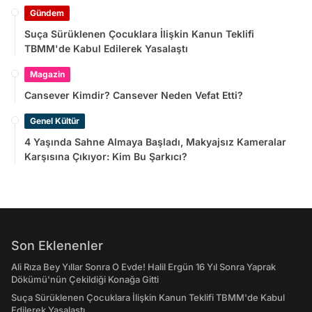
Gündem
Suça Sürüklenen Çocuklara İlişkin Kanun Teklifi
TBMM'de Kabul Edilerek Yasalaştı
Magazin
Cansever Kimdir? Cansever Neden Vefat Etti?
Genel Kültür
4 Yaşında Sahne Almaya Başladı, Makyajsız Kameralar
Karşısına Çıkıyor: Kim Bu Şarkıcı?
Son Eklenenler
Ali Rıza Bey Yıllar Sonra O Evde! Halil Ergün 16 Yıl Sonra Yaprak
Dökümü'nün Çekildiği Konağa Gitti
Suça Sürüklenen Çocuklara İlişkin Kanun Teklifi TBMM'de Kabul
Edilerek Yasalaştı