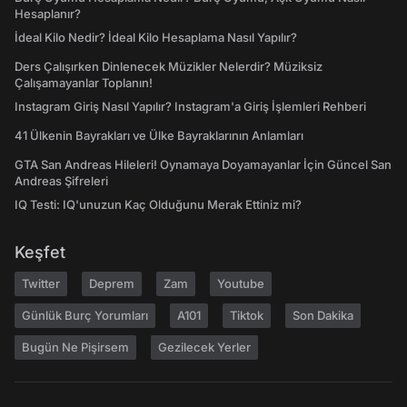
Hesaplanır?
İdeal Kilo Nedir? İdeal Kilo Hesaplama Nasıl Yapılır?
Ders Çalışırken Dinlenecek Müzikler Nelerdir? Müziksiz
Çalışamayanlar Toplanın!
Instagram Giriş Nasıl Yapılır? Instagram'a Giriş İşlemleri Rehberi
41 Ülkenin Bayrakları ve Ülke Bayraklarının Anlamları
GTA San Andreas Hileleri! Oynamaya Doyamayanlar İçin Güncel San
Andreas Şifreleri
IQ Testi: IQ'unuzun Kaç Olduğunu Merak Ettiniz mi?
Keşfet
Twitter
Deprem
Zam
Youtube
Günlük Burç Yorumları
A101
Tiktok
Son Dakika
Bugün Ne Pişirsem
Gezilecek Yerler