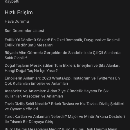
Kaybetti
Hızlı Erişim
Hava Durumu
Son Depremler Listesi
Evlilik Yıl Dönümü Sözleri! En Özel Romantik, Duygusal ve Resimli
Evlilik Yıl dönümü Mesajları
Rüyada Altın Görmek: Gerçekler de Saadetiniz de Çil Çil Altınlarda
Saklı Olabilir!
Doğal Taşların Merak Edilen Tüm Etkileri, Enerjileri ve Şifa Alanları:
Hangi Doğal Taş Ne İşe Yarar?
Emojilerin Anlamları: 2023 WhatsApp, Instagram ve Twitter'da En
Çok Kullanılan Emojiler ve Anlamları
Atasözleri ve Anlamları: A'dan Z'ye Gündelik Hayatta En Sık
Kullanılan Atasözleri ve Anlamları
Tavla Diziliş Şekli Nasıldır? Erkek Tavlası ve Kız Tavlası Diziliş Şekilleri
ve Oynama Yönleri
Tarot Kartları ve Anlamları Nelerdir? Majör ve Minör Arkana Desteleri
İle Tılsımlı Bir Dünyaya Giriş
Burç Uyumu Hesaplama Nedir? Burç Uyumu, Aşk Uyumu Nasıl