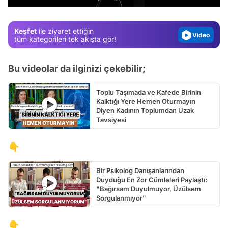
Magazin
Video
Keşfet
ile ziyaret ettiğin
Test
tüm kategorileri tek akışta gör!
Bu videolar da ilginizi çekebilir;
Toplu Taşımada ve Kafede Birinin
Kalktığı Yere Hemen Oturmayın
Diyen Kadının Toplumdan Uzak
Tavsiyesi
👇
Bir Psikolog Danışanlarından
Duyduğu En Zor Cümleleri Paylaştı:
"Bağırsam Duyulmuyor, Üzülsem
Sorgulanmıyor"
👇