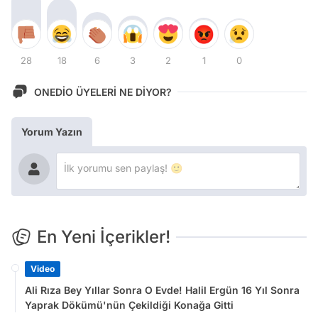
28
18
6
3
2
1
0
ONEDİO ÜYELERİ NE DİYOR?
Yorum Yazın
En Yeni İçerikler!
Video
Ali Rıza Bey Yıllar Sonra O Evde! Halil Ergün 16 Yıl Sonra
Yaprak Dökümü'nün Çekildiği Konağa Gitti