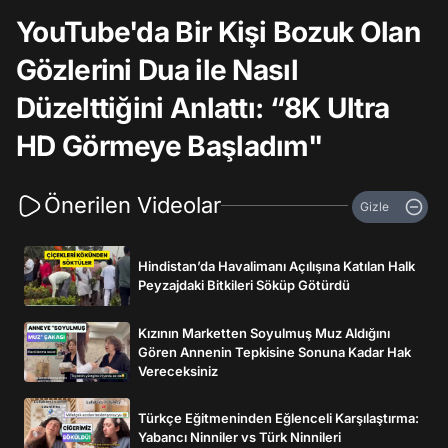
YouTube'da Bir Kişi Bozuk Olan
Gözlerini Dua ile Nasıl
Düzelttiğini Anlattı: “8K Ultra
HD Görmeye Başladım"
Önerilen Videolar
Gizle
Hindistan’da Havalimanı Açılışına Katılan Halk
Peyzajdaki Bitkileri Söküp Götürdü
Kızının Marketten Soyulmuş Muz Aldığını
Gören Annenin Tepkisine Sonuna Kadar Hak
Vereceksiniz
Türkçe Eğitmeninden Eğlenceli Karşılaştırma:
Yabancı Ninniler vs Türk Ninnileri