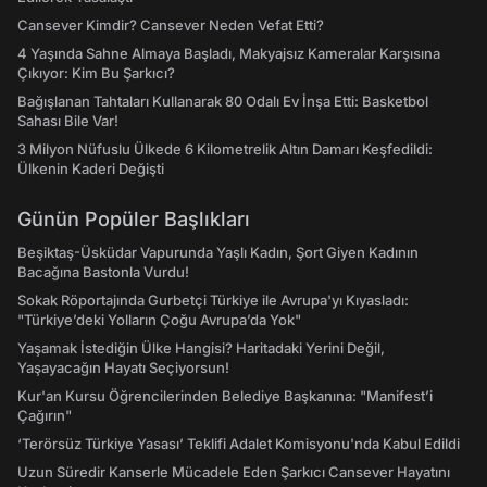
Cansever Kimdir? Cansever Neden Vefat Etti?
4 Yaşında Sahne Almaya Başladı, Makyajsız Kameralar Karşısına
Çıkıyor: Kim Bu Şarkıcı?
Bağışlanan Tahtaları Kullanarak 80 Odalı Ev İnşa Etti: Basketbol
Sahası Bile Var!
3 Milyon Nüfuslu Ülkede 6 Kilometrelik Altın Damarı Keşfedildi:
Ülkenin Kaderi Değişti
Günün Popüler Başlıkları
Beşiktaş-Üsküdar Vapurunda Yaşlı Kadın, Şort Giyen Kadının
Bacağına Bastonla Vurdu!
Sokak Röportajında Gurbetçi Türkiye ile Avrupa'yı Kıyasladı:
"Türkiye’deki Yolların Çoğu Avrupa’da Yok"
Yaşamak İstediğin Ülke Hangisi? Haritadaki Yerini Değil,
Yaşayacağın Hayatı Seçiyorsun!
Kur'an Kursu Öğrencilerinden Belediye Başkanına: "Manifest’i
Çağırın"
‘Terörsüz Türkiye Yasası’ Teklifi Adalet Komisyonu'nda Kabul Edildi
Uzun Süredir Kanserle Mücadele Eden Şarkıcı Cansever Hayatını