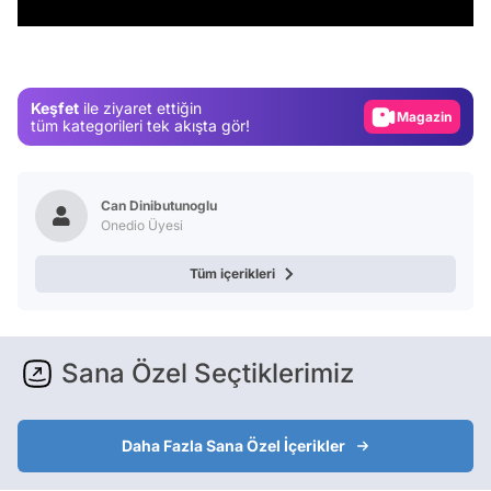
Video
Test
Gündem
Keşfet
ile ziyaret ettiğin
Magazin
tüm kategorileri tek akışta gör!
Video
Test
Can Dinibutunoglu
Onedio Üyesi
Tüm içerikleri
Sana Özel Seçtiklerimiz
Daha Fazla Sana Özel İçerikler