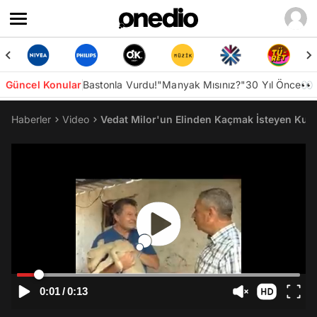
Güncel Konular
Bastonla Vurdu!
"Manyak Mısınız?"
30 Yıl Önce👀
Haberler
Video
Vedat Milor'un Elinden Kaçmak İsteyen Kuz
0:01
/
0:13