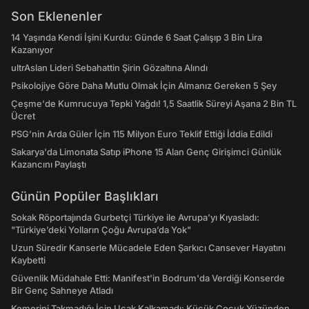
Son Eklenenler
14 Yaşında Kendi İşini Kurdu: Günde 6 Saat Çalışıp 3 Bin Lira
Kazanıyor
ultrAslan Lideri Sebahattin Şirin Gözaltına Alındı
Psikolojiye Göre Daha Mutlu Olmak İçin Almanız Gereken 5 Şey
Çeşme'de Kumrucuya Tepki Yağdı! 1,5 Saatlik Süreyi Aşana 2 Bin TL
Ücret
PSG’nin Arda Güler İçin 115 Milyon Euro Teklif Ettiği İddia Edildi
Sakarya'da Limonata Satıp iPhone 15 Alan Genç Girişimci Günlük
Kazancını Paylaştı
Günün Popüler Başlıkları
Sokak Röportajında Gurbetçi Türkiye ile Avrupa'yı Kıyasladı:
"Türkiye’deki Yolların Çoğu Avrupa’da Yok"
Uzun Süredir Kanserle Mücadele Eden Şarkıcı Cansever Hayatını
Kaybetti
Güvenlik Müdahale Etti: Manifest'in Bodrum'da Verdiği Konserde
Bir Genç Sahneye Atladı
Kemerini Takmadığı İçin Uçak Kalkamadı: Küçük Çocuk Yüzünden