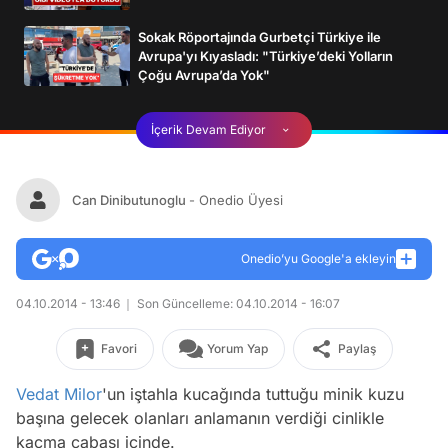
Sokak Röportajında Gurbetçi Türkiye ile
Avrupa'yı Kıyasladı: "Türkiye’deki Yolların
Çoğu Avrupa’da Yok"
İçerik Devam Ediyor
Can Dinibutunoglu
- Onedio Üyesi
Onedio’yu Google'a ekleyin
04.10.2014 - 13:46
Son Güncelleme: 04.10.2014 - 16:07
Favori
Yorum Yap
Paylaş
Vedat Milor
'un iştahla kucağında tuttuğu minik kuzu
başına gelecek olanları anlamanın verdiği cinlikle
kaçma çabası içinde.