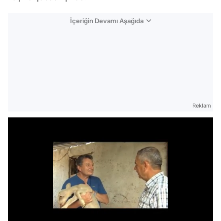
İçeriğin Devamı Aşağıda
Reklam
/