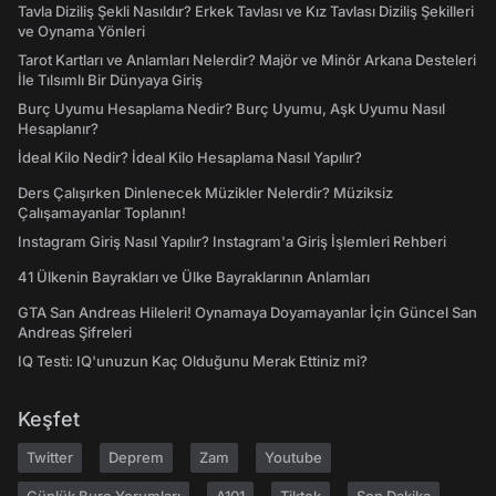
Tavla Diziliş Şekli Nasıldır? Erkek Tavlası ve Kız Tavlası Diziliş Şekilleri
ve Oynama Yönleri
Tarot Kartları ve Anlamları Nelerdir? Majör ve Minör Arkana Desteleri
İle Tılsımlı Bir Dünyaya Giriş
Burç Uyumu Hesaplama Nedir? Burç Uyumu, Aşk Uyumu Nasıl
Hesaplanır?
İdeal Kilo Nedir? İdeal Kilo Hesaplama Nasıl Yapılır?
Ders Çalışırken Dinlenecek Müzikler Nelerdir? Müziksiz
Çalışamayanlar Toplanın!
Instagram Giriş Nasıl Yapılır? Instagram'a Giriş İşlemleri Rehberi
41 Ülkenin Bayrakları ve Ülke Bayraklarının Anlamları
GTA San Andreas Hileleri! Oynamaya Doyamayanlar İçin Güncel San
Andreas Şifreleri
IQ Testi: IQ'unuzun Kaç Olduğunu Merak Ettiniz mi?
Keşfet
Twitter
Deprem
Zam
Youtube