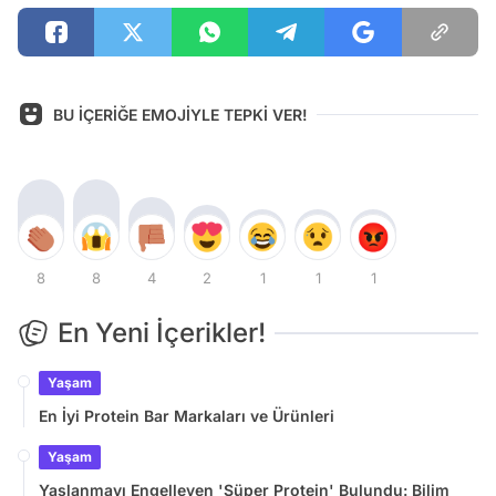
BU İÇERİĞE EMOJİYLE TEPKİ VER!
8
8
4
2
1
1
1
En Yeni İçerikler!
Yaşam
En İyi Protein Bar Markaları ve Ürünleri
Yaşam
Yaşlanmayı Engelleyen 'Süper Protein' Bulundu: Bilim