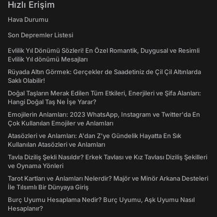
Hızlı Erişim
Hava Durumu
Son Depremler Listesi
Evlilik Yıl Dönümü Sözleri! En Özel Romantik, Duygusal ve Resimli
Evlilik Yıl dönümü Mesajları
Rüyada Altın Görmek: Gerçekler de Saadetiniz de Çil Çil Altınlarda
Saklı Olabilir!
Doğal Taşların Merak Edilen Tüm Etkileri, Enerjileri ve Şifa Alanları:
Hangi Doğal Taş Ne İşe Yarar?
Emojilerin Anlamları: 2023 WhatsApp, Instagram ve Twitter'da En
Çok Kullanılan Emojiler ve Anlamları
Atasözleri ve Anlamları: A'dan Z'ye Gündelik Hayatta En Sık
Kullanılan Atasözleri ve Anlamları
Tavla Diziliş Şekli Nasıldır? Erkek Tavlası ve Kız Tavlası Diziliş Şekilleri
ve Oynama Yönleri
Tarot Kartları ve Anlamları Nelerdir? Majör ve Minör Arkana Desteleri
İle Tılsımlı Bir Dünyaya Giriş
Burç Uyumu Hesaplama Nedir? Burç Uyumu, Aşk Uyumu Nasıl
Hesaplanır?