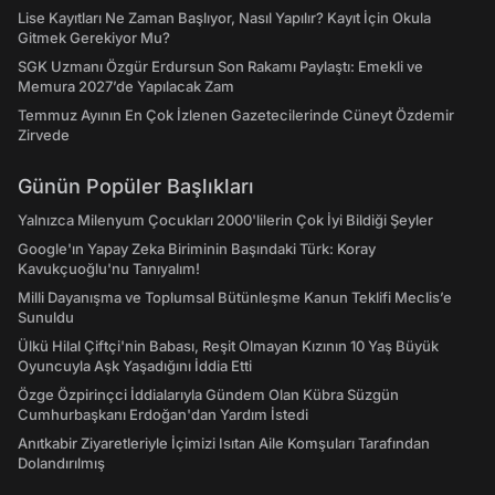
Lise Kayıtları Ne Zaman Başlıyor, Nasıl Yapılır? Kayıt İçin Okula
Gitmek Gerekiyor Mu?
SGK Uzmanı Özgür Erdursun Son Rakamı Paylaştı: Emekli ve
Memura 2027’de Yapılacak Zam
Temmuz Ayının En Çok İzlenen Gazetecilerinde Cüneyt Özdemir
Zirvede
Günün Popüler Başlıkları
Yalnızca Milenyum Çocukları 2000'lilerin Çok İyi Bildiği Şeyler
Google'ın Yapay Zeka Biriminin Başındaki Türk: Koray
Kavukçuoğlu'nu Tanıyalım!
Milli Dayanışma ve Toplumsal Bütünleşme Kanun Teklifi Meclis’e
Sunuldu
Ülkü Hilal Çiftçi'nin Babası, Reşit Olmayan Kızının 10 Yaş Büyük
Oyuncuyla Aşk Yaşadığını İddia Etti
Özge Özpirinçci İddialarıyla Gündem Olan Kübra Süzgün
Cumhurbaşkanı Erdoğan'dan Yardım İstedi
Anıtkabir Ziyaretleriyle İçimizi Isıtan Aile Komşuları Tarafından
Dolandırılmış