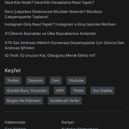
İdeal Kilo Nedir? İdeal Kilo Hesaplama Nasıl Yapılır?
Ders Çalışırken Dinlenecek Müzikler Nelerdir? Müziksiz
Çalışamayanlar Toplanın!
Instagram Giriş Nasıl Yapılır? Instagram'a Giriş İşlemleri Rehberi
41 Ülkenin Bayrakları ve Ülke Bayraklarının Anlamları
GTA San Andreas Hileleri! Oynamaya Doyamayanlar İçin Güncel San
Andreas Şifreleri
IQ Testi: IQ'unuzun Kaç Olduğunu Merak Ettiniz mi?
Keşfet
Twitter
Deprem
Zam
Youtube
Günlük Burç Yorumları
A101
Tiktok
Son Dakika
Bugün Ne Pişirsem
Gezilecek Yerler
Hakkımızda
Kariyer