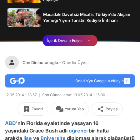
Masadaki Davetsiz Misafir: Türkiye'de Akşam
Yemeği Yiyen Turistin Kediyle İmtihanı
İçerik Devam Ediyor
Can Dinibutunoglu
- Onedio Üyesi
Onedio’yu Google'a ekleyin
12.05.2014 - 18:57
Son Güncelleme: 13.05.2014 - 15:30
Favori
Yorum Yap
Paylaş
ABD
'nin Florida eyaletinde yaşayan 16
yaşındaki Grace Bush adlı
öğrenci
bir hafta
aralıkla
lise
ve
üniversite
diploması alarak olağanüstü