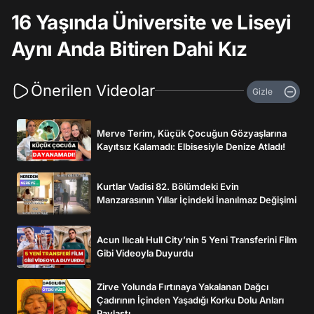
16 Yaşında Üniversite ve Liseyi
Aynı Anda Bitiren Dahi Kız
Önerilen Videolar
Gizle
Merve Terim, Küçük Çocuğun Gözyaşlarına
Kayıtsız Kalamadı: Elbisesiyle Denize Atladı!
Kurtlar Vadisi 82. Bölümdeki Evin
Manzarasının Yıllar İçindeki İnanılmaz Değişimi
Acun Ilıcalı Hull City’nin 5 Yeni Transferini Film
Gibi Videoyla Duyurdu
Zirve Yolunda Fırtınaya Yakalanan Dağcı
Çadırının İçinden Yaşadığı Korku Dolu Anları
Paylaştı