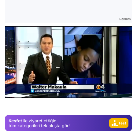
Reklam
Video
Test
/
Gündem
Magazin
Video
Keşfet
ile ziyaret ettiğin
Test
tüm kategorileri tek akışta gör!