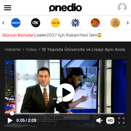
Güncel Konular
Liseler
2027 İçin Rakam
Yeni İsim😱
Haberler
Video
16 Yaşında Üniversite ve Liseyi Aynı Anda Bi
0:05
/
2:09