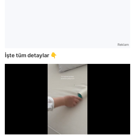
Reklam
İşte tüm detaylar 👇
Video
Test
Gündem
/
Magazin