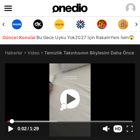
Güncel Konular
Bu Gece Uyku Yok
2027 İçin Rakam
Yeni İsim😱
Haberler
Video
Temizlik Takıntısının Böylesini Daha Önce G
0:02
/
1:29