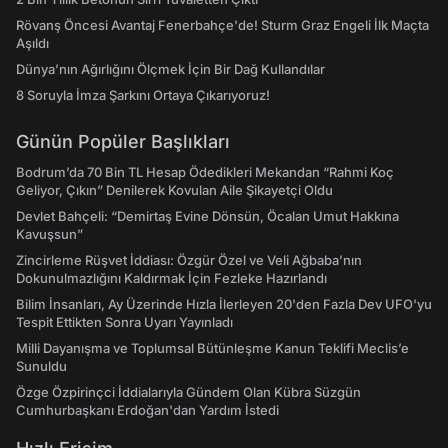
Rövanş Öncesi Avantaj Fenerbahçe'de! Sturm Graz Engeli İlk Maçta
Aşıldı
Dünya’nın Ağırlığını Ölçmek İçin Bir Dağ Kullandılar
8 Soruyla İmza Şarkını Ortaya Çıkarıyoruz!
Günün Popüler Başlıkları
Bodrum’da 70 Bin TL Hesap Ödedikleri Mekandan “Rahmi Koç
Geliyor, Çıkın” Denilerek Kovulan Aile Şikayetçi Oldu
Devlet Bahçeli: “Demirtaş Evine Dönsün, Öcalan Umut Hakkına
Kavuşsun”
Zincirleme Rüşvet İddiası: Özgür Özel ve Veli Ağbaba’nın
Dokunulmazlığını Kaldırmak İçin Fezleke Hazırlandı
Bilim İnsanları, Ay Üzerinde Hızla İlerleyen 20'den Fazla Dev UFO'yu
Tespit Ettikten Sonra Uyarı Yayınladı
Milli Dayanışma ve Toplumsal Bütünleşme Kanun Teklifi Meclis’e
Sunuldu
Özge Özpirinçci İddialarıyla Gündem Olan Kübra Süzgün
Cumhurbaşkanı Erdoğan'dan Yardım İstedi