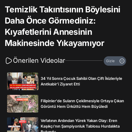
Temizlik Takıntısının Böylesini
Daha Önce Görmediniz:
Kıyafetlerini Annesinin
Makinesinde Yıkayamıyor
Önerilen Videolar
Gizle
34 Yıl Sonra Çocuk Sahibi Olan Çift İkizleriyle
Anıtkabir’i Ziyaret Etti
Filipinler'de Suların Çekilmesiyle Ortaya Çıkan
Görüntü Hem Ürküttü Hem Büyüledi
Vefatının Ardından Yürek Yakan Olay: Eren
Kaşıkçı’nın Şampiyonluk Tablosu Hurdalıkta
Bulundu