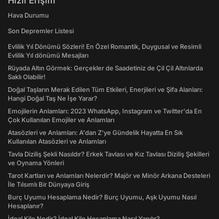
Hızlı Erişim
Hava Durumu
Son Depremler Listesi
Evlilik Yıl Dönümü Sözleri! En Özel Romantik, Duygusal ve Resimli
Evlilik Yıl dönümü Mesajları
Rüyada Altın Görmek: Gerçekler de Saadetiniz de Çil Çil Altınlarda
Saklı Olabilir!
Doğal Taşların Merak Edilen Tüm Etkileri, Enerjileri ve Şifa Alanları:
Hangi Doğal Taş Ne İşe Yarar?
Emojilerin Anlamları: 2023 WhatsApp, Instagram ve Twitter'da En
Çok Kullanılan Emojiler ve Anlamları
Atasözleri ve Anlamları: A'dan Z'ye Gündelik Hayatta En Sık
Kullanılan Atasözleri ve Anlamları
Tavla Diziliş Şekli Nasıldır? Erkek Tavlası ve Kız Tavlası Diziliş Şekilleri
ve Oynama Yönleri
Tarot Kartları ve Anlamları Nelerdir? Majör ve Minör Arkana Desteleri
İle Tılsımlı Bir Dünyaya Giriş
Burç Uyumu Hesaplama Nedir? Burç Uyumu, Aşk Uyumu Nasıl
Hesaplanır?
İdeal Kilo Nedir? İdeal Kilo Hesaplama Nasıl Yapılır?