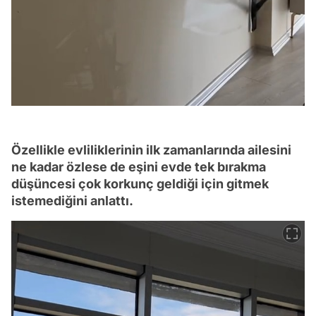
Özellikle evliliklerinin ilk zamanlarında ailesini
ne kadar özlese de eşini evde tek bırakma
düşüncesi çok korkunç geldiği için gitmek
istemediğini anlattı.