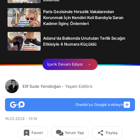
Paris Gezisinde Hırsızlık Vakalarından
Korunmak İçin Kendini Koli Bandıyla Saran
Kadının İlginç Önlemleri
Adana'da Balkonda Unutulan Terlik Sıcağın
Etkisiyle 4 Numara Küçüldü
İçerik Devam Ediyor
Elif Sude Yenidoğan
- Yaşam Editörü
Onedio’yu Google'a ekleyin
16.02.2024 - 13:14
Favori
Yorum Yap
Paylaş