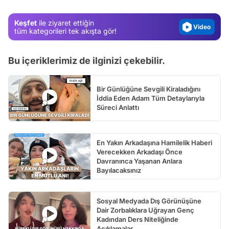
Video
Keşfet
ile ziyaret ettiğin
Test
tüm kategorileri tek akışta gör!
Bu içeriklerimiz de ilginizi çekebilir.
Bir Günlüğüne Sevgili Kiraladığını
İddia Eden Adam Tüm Detaylarıyla
Süreci Anlattı
En Yakın Arkadaşına Hamilelik Haberi
Verecekken Arkadaşı Önce
Davranınca Yaşanan Anlara
Bayılacaksınız
Sosyal Medyada Dış Görünüşüne
Dair Zorbalıklara Uğrayan Genç
Kadından Ders Niteliğinde
Açıklamalar