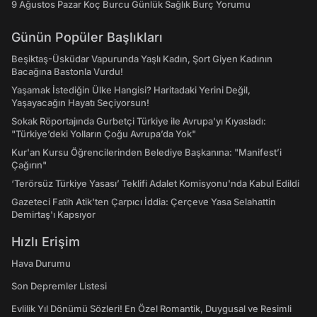
9 Ağustos Pazar Koç Burcu Günlük Sağlık Burç Yorumu
Günün Popüler Başlıkları
Beşiktaş-Üsküdar Vapurunda Yaşlı Kadın, Şort Giyen Kadının
Bacağına Bastonla Vurdu!
Yaşamak İstediğin Ülke Hangisi? Haritadaki Yerini Değil,
Yaşayacağın Hayatı Seçiyorsun!
Sokak Röportajında Gurbetçi Türkiye ile Avrupa'yı Kıyasladı:
"Türkiye’deki Yolların Çoğu Avrupa’da Yok"
Kur'an Kursu Öğrencilerinden Belediye Başkanına: "Manifest’i
Çağırın"
‘Terörsüz Türkiye Yasası’ Teklifi Adalet Komisyonu'nda Kabul Edildi
Gazeteci Fatih Atik'ten Çarpıcı İddia: Çerçeve Yasa Selahattin
Demirtaş'ı Kapsıyor
Hızlı Erişim
Hava Durumu
Son Depremler Listesi
Evlilik Yıl Dönümü Sözleri! En Özel Romantik, Duygusal ve Resimli