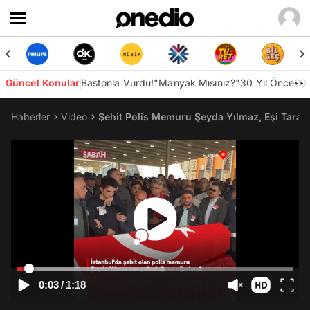
Güncel Konular
Bastonla Vurdu!
"Manyak Mısınız?"
30 Yıl Önce👀
Haberler
Video
Şehit Polis Memuru Şeyda Yılmaz, Eşi Taraf
0:03
/
1:18