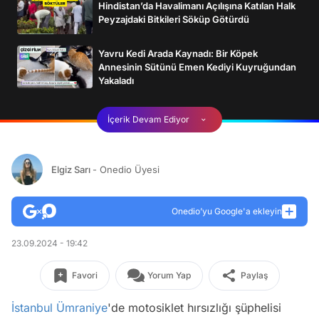
Hindistan’da Havalimanı Açılışına Katılan Halk
Peyzajdaki Bitkileri Söküp Götürdü
Yavru Kedi Arada Kaynadı: Bir Köpek
Annesinin Sütünü Emen Kediyi Kuyruğundan
Yakaladı
İçerik Devam Ediyor
Elgiz Sarı
- Onedio Üyesi
Onedio’yu Google'a ekleyin
23.09.2024 - 19:42
Favori
Yorum Yap
Paylaş
İstanbul
Ümraniye
'de motosiklet hırsızlığı şüphelisi