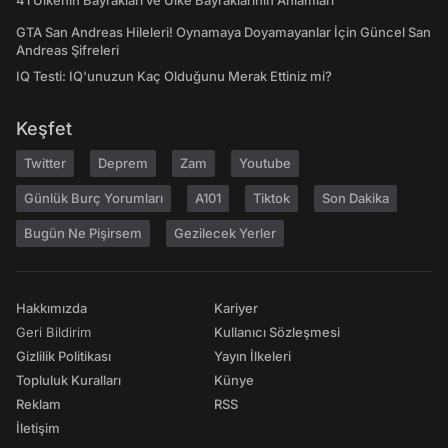
41 Ülkenin Bayrakları ve Ülke Bayraklarının Anlamları
GTA San Andreas Hileleri! Oynamaya Doyamayanlar İçin Güncel San
Andreas Şifreleri
IQ Testi: IQ'unuzun Kaç Olduğunu Merak Ettiniz mi?
Keşfet
Twitter
Deprem
Zam
Youtube
Günlük Burç Yorumları
A101
Tiktok
Son Dakika
Bugün Ne Pişirsem
Gezilecek Yerler
Hakkımızda
Kariyer
Geri Bildirim
Kullanıcı Sözleşmesi
Gizlilik Politikası
Yayın İlkeleri
Topluluk Kuralları
Künye
Reklam
RSS
İletişim