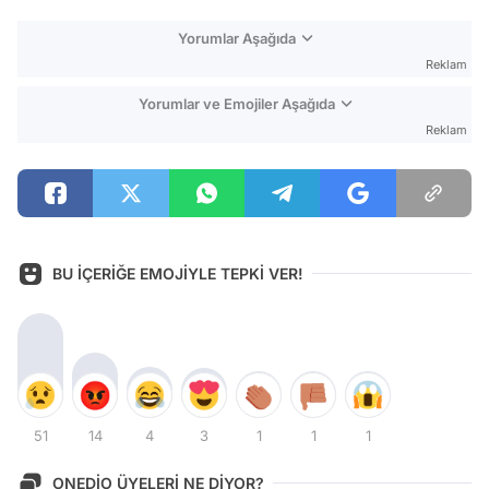
Yorumlar Aşağıda
Reklam
Yorumlar ve Emojiler Aşağıda
Reklam
BU İÇERİĞE EMOJİYLE TEPKİ VER!
51
14
4
3
1
1
1
ONEDİO ÜYELERİ NE DİYOR?