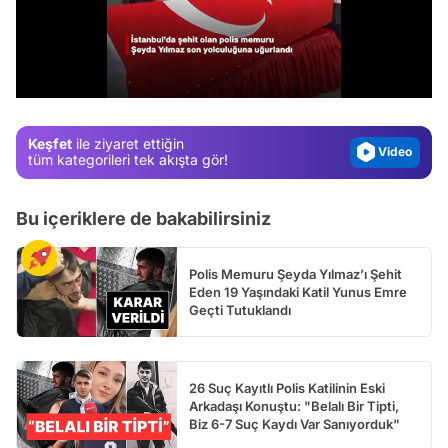
Video
Test
/
Gündem
Magazin
Keşfet
ile ziyaret ettiğin
Video
tüm kategorileri tek akışta gör!
Test
Bu içeriklere de bakabilirsiniz
Polis Memuru Şeyda Yılmaz’ı Şehit
Eden 19 Yaşındaki Katil Yunus Emre
Geçti Tutuklandı
26 Suç Kayıtlı Polis Katilinin Eski
Arkadaşı Konuştu: "Belalı Bir Tipti,
Biz 6-7 Suç Kaydı Var Sanıyorduk"