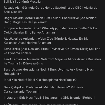
Evlilik Yıl dönümü Mesajları
Rüyada Altın Görmek: Gerçekler de Saadetiniz de Çil Çil Altınlarda
Saklı Olabilir!
Doğal Taşların Merak Edilen Tüm Etkileri, Enerjileri ve Şifa Alanları:
Hangi Doğal Taş Ne İşe Yarar?
Emojilerin Anlamları: 2023 WhatsApp, Instagram ve Twitter'da En
Çok Kullanılan Emojiler ve Anlamları
Atasözleri ve Anlamları: A'dan Z'ye Gündelik Hayatta En Sık
Kullanılan Atasözleri ve Anlamları
Tavla Diziliş Şekli Nasıldır? Erkek Tavlası ve Kız Tavlası Diziliş Şekilleri
ve Oynama Yönleri
Tarot Kartları ve Anlamları Nelerdir? Majör ve Minör Arkana Desteleri
İle Tılsımlı Bir Dünyaya Giriş
Burç Uyumu Hesaplama Nedir? Burç Uyumu, Aşk Uyumu Nasıl
Hesaplanır?
İdeal Kilo Nedir? İdeal Kilo Hesaplama Nasıl Yapılır?
Ders Çalışırken Dinlenecek Müzikler Nelerdir? Müziksiz
Çalışamayanlar Toplanın!
Instagram Giriş Nasıl Yapılır? Instagram'a Giriş İşlemleri Rehberi