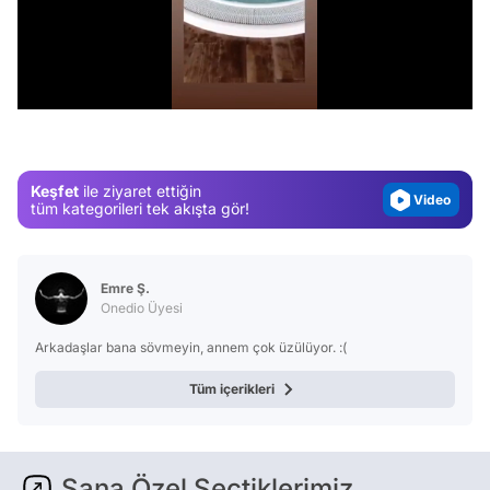
Video
/
Test
Gündem
Magazin
Keşfet
ile ziyaret ettiğin
Video
tüm kategorileri tek akışta gör!
Test
Emre Ş.
Onedio Üyesi
Arkadaşlar bana sövmeyin, annem çok üzülüyor. :(
Tüm içerikleri
Sana Özel Seçtiklerimiz