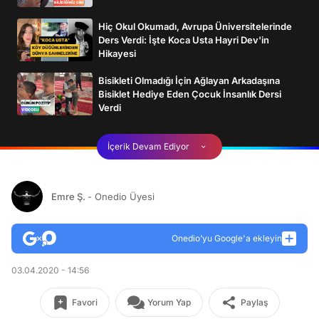
Hiç Okul Okumadı, Avrupa Üniversitelerinde
Ders Verdi: İşte Koca Usta Hayri Dev'in
Hikayesi
Bisikleti Olmadığı İçin Ağlayan Arkadaşına
Bisiklet Hediye Eden Çocuk İnsanlık Dersi
Verdi
İçerik Devam Ediyor
Emre Ş.
- Onedio Üyesi
Onedio’yu Google'a ekleyin
03.04.2020 - 14:56
Favori
Yorum Yap
Paylaş