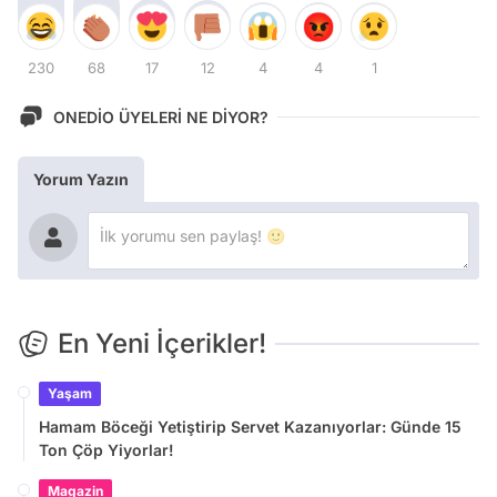
230
68
17
12
4
4
1
ONEDİO ÜYELERİ NE DİYOR?
Yorum Yazın
En Yeni İçerikler!
Yaşam
Hamam Böceği Yetiştirip Servet Kazanıyorlar: Günde 15
Ton Çöp Yiyorlar!
Magazin