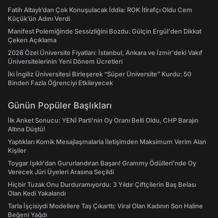
Fatih Altaylı’dan Çok Konuşulacak İddia: ROK İtirafçı Oldu Cem
Küçük’ün Adını Verdi
Manifest Polemiğinde Sessizliğini Bozdu: Gülçin Ergül'den Dikkat
Çeken Açıklama
2026 Özel Üniversite Fiyatları: İstanbul, Ankara ve İzmir'deki Vakıf
Üniversitelerinin Yeni Dönem Ücretleri
İki İngiliz Üniversitesi Birleşerek “Süper Üniversite” Kurdu: 50
Binden Fazla Öğrenciyi Etkileyecek
Günün Popüler Başlıkları
İlk Anket Sonucu: YENİ Parti'nin Oy Oranı Belli Oldu, CHP Barajın
Altına Düştü!
Yaptıkları Komik Mesajlaşmalarla İletişimden Maksimum Verim Alan
Kişiler
Toygar Işıklı'dan Gururlandıran Başarı! Grammy Ödülleri'nde Oy
Verecek Jüri Üyeleri Arasına Seçildi
Hiçbir Tuzak Onu Durduramıyordu: 3 Yıldır Çiftçilerin Baş Belası
Olan Kedi Yakalandı
Tarla İşçisiydi Modellere Taş Çıkarttı: Viral Olan Kadının Son Haline
Beğeni Yağdı