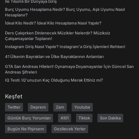
İle Tılsımlı Bir Dünyaya Giriş
Burç Uyumu Hesaplama Nedir? Burç Uyumu, Aşk Uyumu Nasıl
Hesaplanır?
İdeal Kilo Nedir? İdeal Kilo Hesaplama Nasıl Yapılır?
Ders Çalışırken Dinlenecek Müzikler Nelerdir? Müziksiz
Çalışamayanlar Toplanın!
Instagram Giriş Nasıl Yapılır? Instagram'a Giriş İşlemleri Rehberi
41 Ülkenin Bayrakları ve Ülke Bayraklarının Anlamları
GTA San Andreas Hileleri! Oynamaya Doyamayanlar İçin Güncel San
Andreas Şifreleri
IQ Testi: IQ'unuzun Kaç Olduğunu Merak Ettiniz mi?
Keşfet
Twitter
Deprem
Zam
Youtube
Günlük Burç Yorumları
A101
Tiktok
Son Dakika
Bugün Ne Pişirsem
Gezilecek Yerler