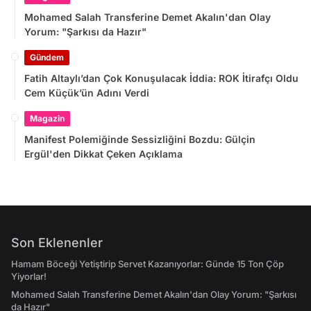
Mohamed Salah Transferine Demet Akalın'dan Olay
Yorum: "Şarkısı da Hazır"
Gündem
Fatih Altaylı’dan Çok Konuşulacak İddia: ROK İtirafçı Oldu
Cem Küçük’ün Adını Verdi
Magazin
Manifest Polemiğinde Sessizliğini Bozdu: Gülçin
Ergül'den Dikkat Çeken Açıklama
Son Eklenenler
Hamam Böceği Yetiştirip Servet Kazanıyorlar: Günde 15 Ton Çöp
Yiyorlar!
Mohamed Salah Transferine Demet Akalın'dan Olay Yorum: "Şarkısı
da Hazır"