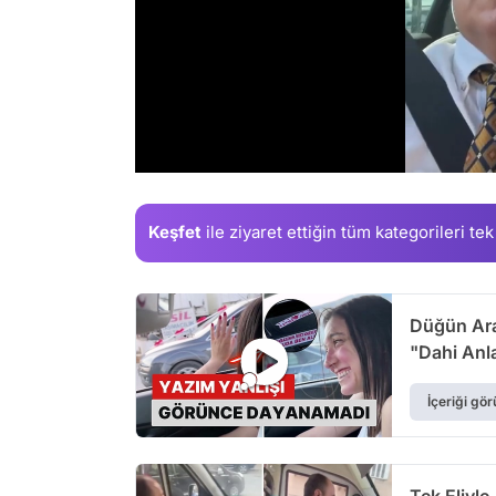
/
Keşfet
ile ziyaret ettiğin
tüm kategorileri tek
Düğün Ara
"Dahi Anla
İçeriği gör
Tek Eliyl