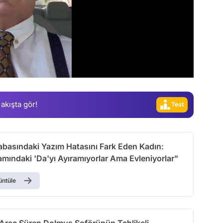
Video
Test
 akışta gör!
Gündem
Magazin
Video
basındaki Yazım Hatasını Fark Eden Kadın:
mındaki 'Da'yı Ayıramıyorlar Ama Evleniyorlar"
Test
üntüle
e Araç Süren Dolmuş Şoförünün Tehlikeli