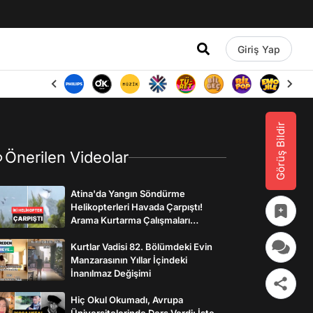
Giriş Yap
Görüş Bildir
Önerilen Videolar
Atina'da Yangın Söndürme
Helikopterleri Havada Çarpıştı!
Arama Kurtarma Çalışmaları
Başlatıldı
Kurtlar Vadisi 82. Bölümdeki Evin
Manzarasının Yıllar İçindeki
İnanılmaz Değişimi
Hiç Okul Okumadı, Avrupa
Üniversitelerinde Ders Verdi: İşte