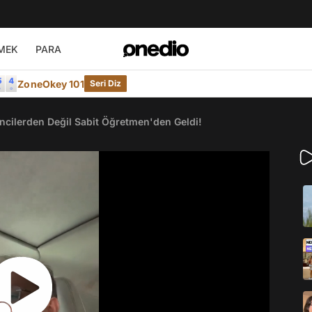
MEK
PARA
ZoneOkey 101
Seri Diz
encilerden Değil Sabit Öğretmen'den Geldi!