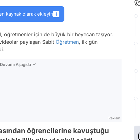
en kaynak olarak ekleyin
l, öğretmenler için de büyük bir heyecan taşıyor.
 videolar paylaşan Sabit
Öğretmen
, ilk gün
i.
n Devamı Aşağıda
Reklam
masından öğrencilerine kavuştuğu