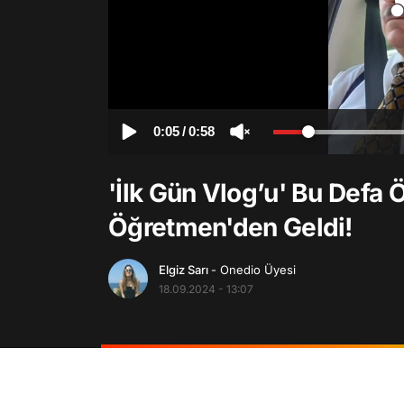
0:05
/
0:58
'İlk Gün Vlog’u' Bu Defa 
Öğretmen'den Geldi!
Elgiz Sarı
- Onedio Üyesi
18.09.2024 - 13:07