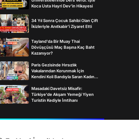
Koca Usta Hayri Dev'in Hikayesi
34 Yıl Sonra Çocuk Sahibi Olan Çift
İkizleriyle Anıtkabir’i Ziyaret Etti
Tayland'da Bir Muay Thai
Dövüşçüsü Maç Başına Kaç Baht
Kazanıyor?
Paris Gezisinde Hırsızlık
Vakalarından Korunmak İçin
Kendini Koli Bandıyla Saran Kadının
İlginç Önlemleri
Masadaki Davetsiz Misafir:
Türkiye'de Akşam Yemeği Yiyen
Turistin Kediyle İmtihanı