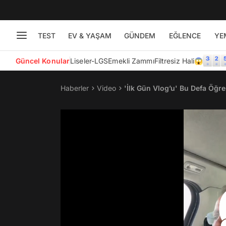
TEST
EV & YAŞAM
GÜNDEM
EĞLENCE
YE
Güncel Konular
Liseler-LGS
Emekli Zammı
Filtresiz Hali😱
Haberler
Video
'İlk Gün Vlog’u' Bu Defa Öğr