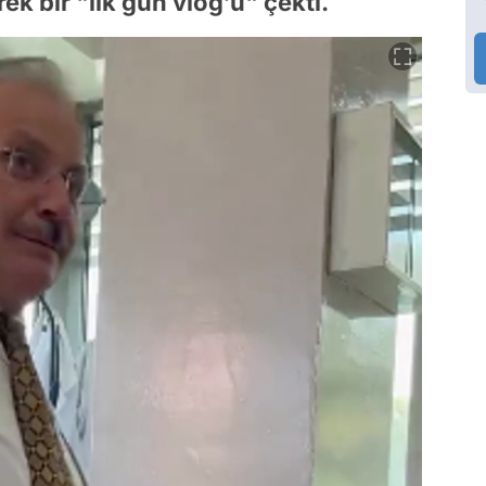
k bir "ilk gün vlog’u" çekti.