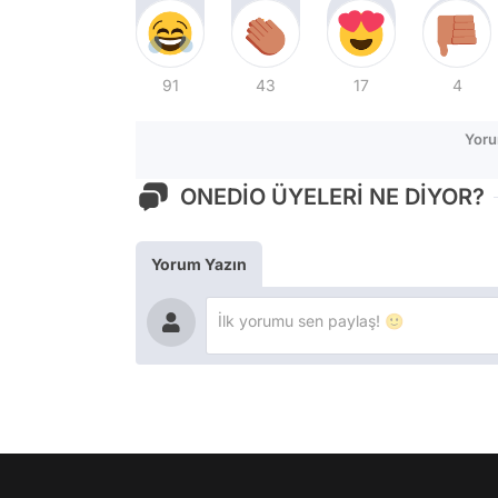
91
43
17
4
Yoru
ONEDİO ÜYELERİ NE DİYOR?
Yorum Yazın