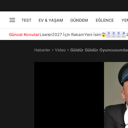
TEST
EV & YAŞAM
GÜNDEM
EĞLENCE
YE
Güncel Konular
Liseler
2027 İçin Rakam
Yeni İsim😱
Haberler
Video
Güldür Güldür Oyuncusundan 