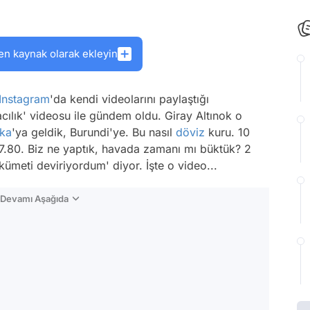
en kaynak olarak ekleyin
Instagram
'da kendi videolarını paylaştığı
cılık' videosu ile gündem oldu. Giray Altınok o
ika
'ya geldik, Burundi'ye. Bu nasıl
döviz
kuru. 10
m 7.80. Biz ne yaptık, havada zamanı mı büktük? 2
ümeti deviriyordum' diyor. İşte o video...
n Devamı Aşağıda