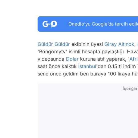
Onedio’yu Google’da tercih edil
Güldür Güldür
ekibinin üyesi
Giray Altınok
,
'Bongomytv' isimli hesapta paylaştığı 'Hava
videosunda
Dolar
kuruna atıf yaparak, '
Afr
saat önce kalktık
İstanbul
'dan 0.15'ti indi
sene önce geldim ben buraya 100 liraya hük
İçeriği