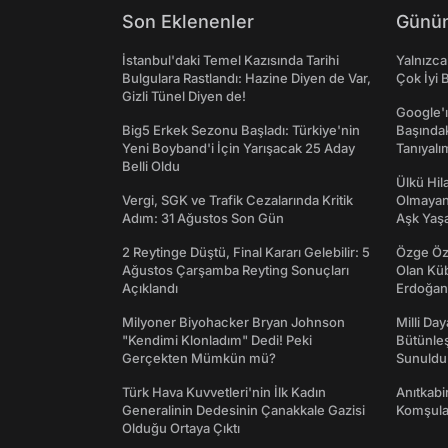
Son Eklenenler
Günün
İstanbul'daki Temel Kazısında Tarihi
Yalnızca
Bulgulara Rastlandı: Hazine Diyen de Var,
Çok İyi B
Gizli Tünel Diyen de!
Google'ı
Big5 Erkek Sezonu Başladı: Türkiye'nin
Başında
Yeni Boyband'i İçin Yarışacak 25 Aday
Tanıyalı
Belli Oldu
Ülkü Hila
Vergi, SGK ve Trafik Cezalarında Kritik
Olmayan
Adım: 31 Ağustos Son Gün
Aşk Yaşad
2 Reytinge Düştü, Final Kararı Gelebilir: 5
Özge Özp
Ağustos Çarşamba Reyting Sonuçları
Olan Kü
Açıklandı
Erdoğan'
Milyoner Biyohacker Bryan Johnson
Milli Da
"Kendimi Klonladım" Dedi! Peki
Bütünleş
Gerçekten Mümkün mü?
Sunuldu
Türk Hava Kuvvetleri'nin İlk Kadın
Anıtkabir
Generalinin Dedesinin Çanakkale Gazisi
Komşular
Olduğu Ortaya Çıktı