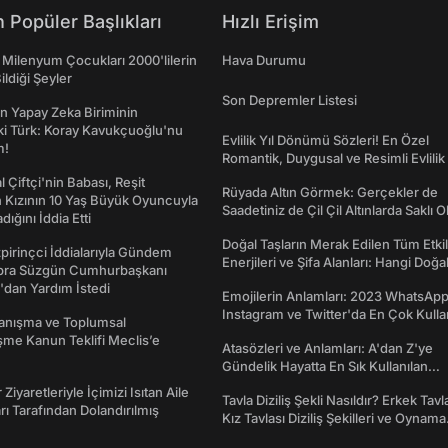
 Popüler Başlıkları
Hızlı Erişim
 Milenyum Çocukları 2000'lilerin
Hava Durumu
ildiği Şeyler
Son Depremler Listesi
n Yapay Zeka Biriminin
ki Türk: Koray Kavukçuoğlu'nu
Evlilik Yıl Dönümü Sözleri! En Özel
m!
Romantik, Duygusal ve Resimli Evlilik 
dönümü Mesajları
l Çiftçi'nin Babası, Reşit
Rüyada Altın Görmek: Gerçekler de
 Kızının 10 Yaş Büyük Oyuncuyla
Saadetiniz de Çil Çil Altınlarda Saklı Ol
ığını İddia Etti
Doğal Taşların Merak Edilen Tüm Etkil
irinçci İddialarıyla Gündem
Enerjileri ve Şifa Alanları: Hangi Doğa
bra Süzgün Cumhurbaşkanı
Ne İşe Yarar?
dan Yardım İstedi
Emojilerin Anlamları: 2023 WhatsApp
Instagram ve Twitter'da En Çok Kulla
yanışma ve Toplumsal
Emojiler ve Anlamları
me Kanun Teklifi Meclis’e
Atasözleri ve Anlamları: A'dan Z'ye
Gündelik Hayatta En Sık Kullanılan
Atasözleri ve Anlamları
 Ziyaretleriyle İçimizi Isıtan Aile
Tavla Diziliş Şekli Nasıldır? Erkek Tavl
ı Tarafından Dolandırılmış
Kız Tavlası Diziliş Şekilleri ve Oynama
Yönleri