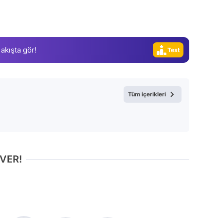
Gündem
Magazin
Video
 akışta gör!
Test
Tüm içerikleri
 VER!