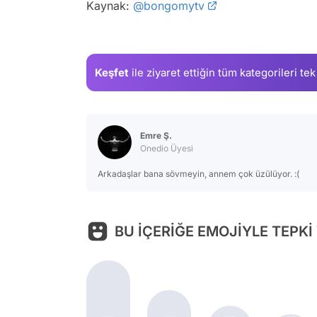
Kaynak:
@bongomytv
Keşfet
ile ziyaret ettiğin
tüm kategorileri tek
Emre Ş.
Onedio Üyesi
Arkadaşlar bana sövmeyin, annem çok üzülüyor. :(
BU İÇERİĞE EMOJİYLE TEPKİ