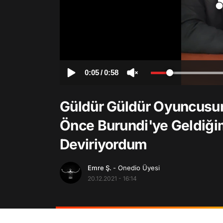
0:05
/
0:58
Güldür Güldür Oyuncusun
Önce Burundi'ye Geldiği
Deviriyordum
Emre Ş.
- Onedio Üyesi
20.12.2021 - 16:14