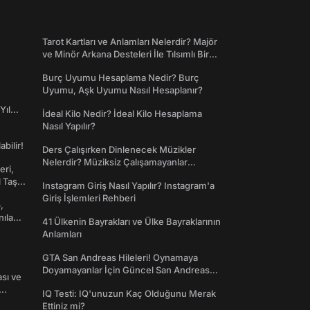
Tarot Kartları ve Anlamları Nelerdir? Majör
ve Minör Arkana Desteleri İle Tılsımlı Bir
Dünyaya Giriş
Burç Uyumu Hesaplama Nedir? Burç
Uyumu, Aşk Uyumu Nasıl Hesaplanır?
Yıl
İdeal Kilo Nedir? İdeal Kilo Hesaplama
Nasıl Yapılır?
abilir!
Ders Çalışırken Dinlenecek Müzikler
Nelerdir? Müziksiz Çalışamayanlar
eri,
Toplanın!
l Taş
Instagram Giriş Nasıl Yapılır? Instagram'a
Giriş İşlemleri Rehberi
,
nılan
41 Ülkenin Bayrakları ve Ülke Bayraklarının
Anlamları
GTA San Andreas Hileleri! Oynamaya
Doyamayanlar İçin Güncel San Andreas
ası ve
Şifreleri
IQ Testi: IQ'unuzun Kaç Olduğunu Merak
Ettiniz mi?