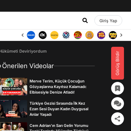
Giriş Yap
 Hükümeti Deviriyordum
Görüş Bildir
Önerilen Videolar
Merve Terim, Küçük Çocuğun
Gözyaşlarına Kayıtsız Kalamadı:
Elbisesiyle Denize Atladı!
Türkiye Gezisi Sırasında İlk Kez
Ezan Sesi Duyan Kadın Duygusal
Anlar Yaşadı
Cem Adrian'ın Sarı Gelin Yorumu
Tepki Topladı: "Güzelim Türküyü