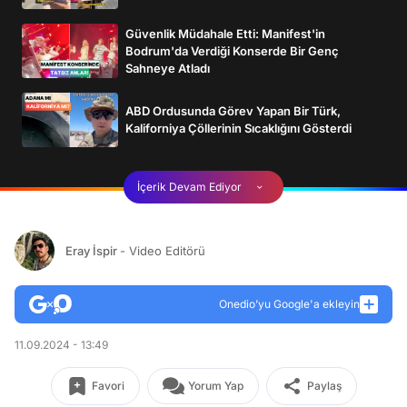
Güvenlik Müdahale Etti: Manifest'in
Bodrum'da Verdiği Konserde Bir Genç
Sahneye Atladı
ABD Ordusunda Görev Yapan Bir Türk,
Kaliforniya Çöllerinin Sıcaklığını Gösterdi
İçerik Devam Ediyor
Eray İspir
- Video Editörü
Onedio’yu Google'a ekleyin
11.09.2024 - 13:49
Favori
Yorum Yap
Paylaş