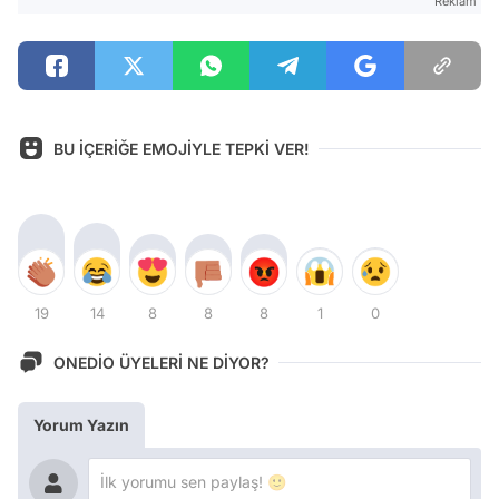
Reklam
BU İÇERİĞE EMOJİYLE TEPKİ VER!
19
14
8
8
8
1
0
ONEDİO ÜYELERİ NE DİYOR?
Yorum Yazın