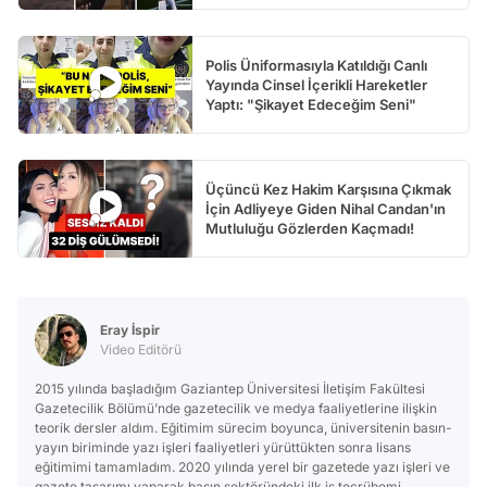
Polis Üniformasıyla Katıldığı Canlı
Yayında Cinsel İçerikli Hareketler
Yaptı: "Şikayet Edeceğim Seni"
Üçüncü Kez Hakim Karşısına Çıkmak
İçin Adliyeye Giden Nihal Candan'ın
Mutluluğu Gözlerden Kaçmadı!
Eray İspir
Video Editörü
2015 yılında başladığım Gaziantep Üniversitesi İletişim Fakültesi
Gazetecilik Bölümü’nde gazetecilik ve medya faaliyetlerine ilişkin
teorik dersler aldım. Eğitimim sürecim boyunca, üniversitenin basın-
yayın biriminde yazı işleri faaliyetleri yürüttükten sonra lisans
eğitimimi tamamladım. 2020 yılında yerel bir gazetede yazı işleri ve
gazete tasarımı yaparak basın sektöründeki ilk iş tecrübemi