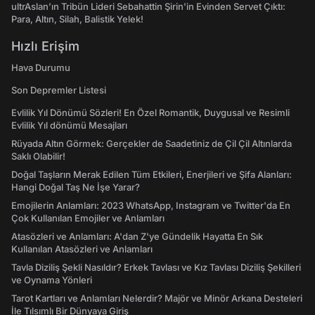
ultrAslan’ın Tribün Lideri Sebahattin Şirin’in Evinden Servet Çıktı:
Para, Altın, Silah, Balistik Yelek!
Hızlı Erişim
Hava Durumu
Son Depremler Listesi
Evlilik Yıl Dönümü Sözleri! En Özel Romantik, Duygusal ve Resimli
Evlilik Yıl dönümü Mesajları
Rüyada Altın Görmek: Gerçekler de Saadetiniz de Çil Çil Altınlarda
Saklı Olabilir!
Doğal Taşların Merak Edilen Tüm Etkileri, Enerjileri ve Şifa Alanları:
Hangi Doğal Taş Ne İşe Yarar?
Emojilerin Anlamları: 2023 WhatsApp, Instagram ve Twitter'da En
Çok Kullanılan Emojiler ve Anlamları
Atasözleri ve Anlamları: A'dan Z'ye Gündelik Hayatta En Sık
Kullanılan Atasözleri ve Anlamları
Tavla Diziliş Şekli Nasıldır? Erkek Tavlası ve Kız Tavlası Diziliş Şekilleri
ve Oynama Yönleri
Tarot Kartları ve Anlamları Nelerdir? Majör ve Minör Arkana Desteleri
İle Tılsımlı Bir Dünyaya Giriş