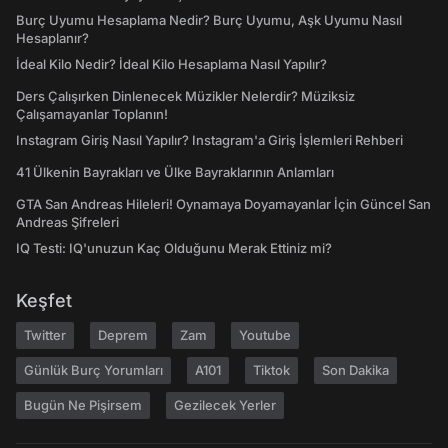
Burç Uyumu Hesaplama Nedir? Burç Uyumu, Aşk Uyumu Nasıl
Hesaplanır?
İdeal Kilo Nedir? İdeal Kilo Hesaplama Nasıl Yapılır?
Ders Çalışırken Dinlenecek Müzikler Nelerdir? Müziksiz
Çalışamayanlar Toplanın!
Instagram Giriş Nasıl Yapılır? Instagram'a Giriş İşlemleri Rehberi
41 Ülkenin Bayrakları ve Ülke Bayraklarının Anlamları
GTA San Andreas Hileleri! Oynamaya Doyamayanlar İçin Güncel San
Andreas Şifreleri
IQ Testi: IQ'unuzun Kaç Olduğunu Merak Ettiniz mi?
Keşfet
Twitter
Deprem
Zam
Youtube
Günlük Burç Yorumları
A101
Tiktok
Son Dakika
Bugün Ne Pişirsem
Gezilecek Yerler