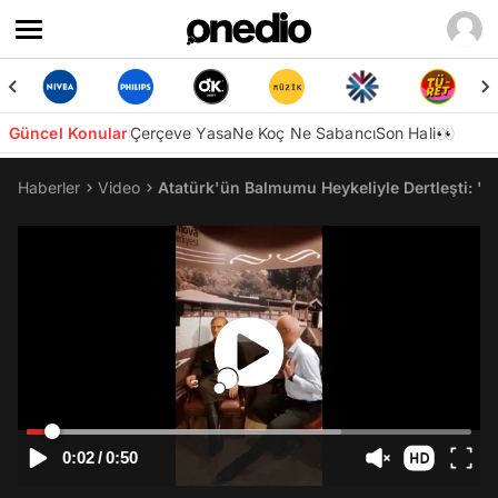
Güncel Konular
Çerçeve Yasa
Ne Koç Ne Sabancı
Son Hali👀
Haberler
Video
Atatürk'ün Balmumu Heykeliyle Dertleşti: "Te
0:02
/
0:50