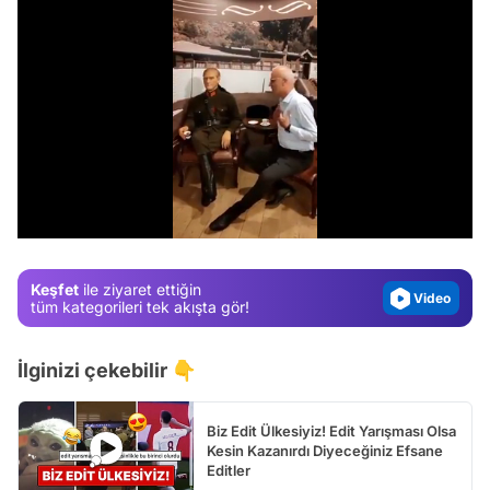
Video
Test
/
Gündem
Magazin
Keşfet
ile ziyaret ettiğin
Video
tüm kategorileri tek akışta gör!
Test
İlginizi çekebilir 👇
Biz Edit Ülkesiyiz! Edit Yarışması Olsa
Kesin Kazanırdı Diyeceğiniz Efsane
Editler